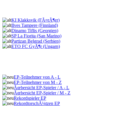
KI Klakksvik (FÃ¤rÃ¶er)
Ilves Tampere (Finnland)
Dinamo Tiflis (Georgien)
SP La Fiorita (San Marino)
Partizan Belgrad (Serbien)
ETO FC GyÃ¶r (Ungarn)
EP-Teilnehmer von A - L
EP-Teilnehmer von M - Z
Ãœbersicht EP-Spieler / A - L
Ãœbersicht EP-Spieler / M - Z
Rekordspieler EP
RekordtorschÃ¼tzen EP