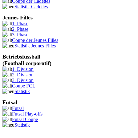
Coupe der Cadettes
Statistik Cadettes
Jeunes Filles
1. Phase
2. Phase
3. Phase
Coupe der Jeunes Filles
Statistik Jeunes Filles
Betriebsfussball
(Football corporatif)
1. Division
2. Division
3. Division
Coupe FCL
Statistik
Futsal
Futsal
Futsal Play-offs
Futsal Coupe
Statistik