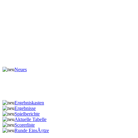
Neues
Ergebniskasten
Ergebnisse
Spielberichte
Aktuelle Tabelle
Scorerliste
Runde EinsÃ¤tze