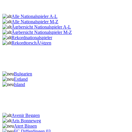
Alle Nationalspieler A-L
Alle Nationalspieler M-Z
Ãœbersicht Nationalspieler A-L
Ãœbersicht Nationalspieler M-Z
Rekordnationalspieler
RekordtorschÃ¼tzen
Bulgarien
Estland
Island
Avenir Beggen
Aris Bonneweg
Atert Bissen
FC Differdingen 03