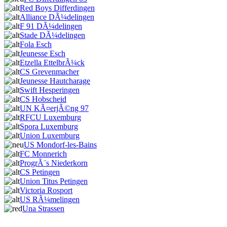
Red Boys Differdingen
Alliance DÃ¼delingen
F 91 DÃ¼delingen
Stade DÃ¼delingen
Fola Esch
Jeunesse Esch
Etzella EttelbrÃ¼ck
CS Grevenmacher
Jeunesse Hautcharage
Swift Hesperingen
CS Hobscheid
UN KÃ¤erjÃ©ng 97
RFCU Luxemburg
Spora Luxemburg
Union Luxemburg
US Mondorf-les-Bains
FC Monnerich
ProgrÃ¨s Niederkorn
CS Petingen
Union Titus Petingen
Victoria Rosport
US RÃ¼melingen
Una Strassen