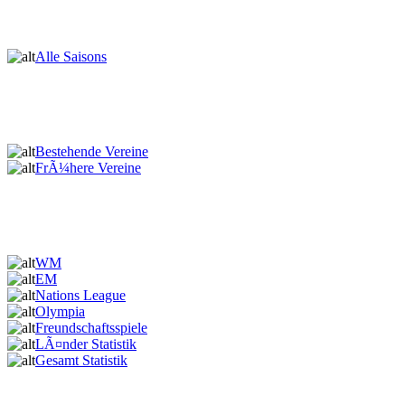
Alle Saisons
Bestehende Vereine
FrÃ¼here Vereine
WM
EM
Nations League
Olympia
Freundschaftsspiele
LÃ¤nder Statistik
Gesamt Statistik