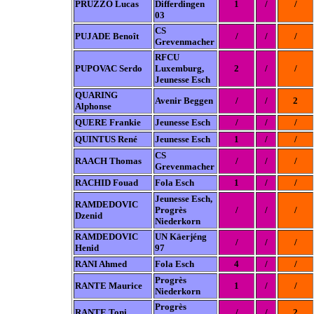
PRUZZO Lucas
Differdingen
1
/
/
03
CS
PUJADE Benoît
/
/
/
Grevenmacher
RFCU
PUPOVAC Serdo
Luxemburg,
2
/
/
Jeunesse Esch
QUARING
Avenir Beggen
/
/
2
Alphonse
QUERE Frankie
Jeunesse Esch
/
/
/
QUINTUS René
Jeunesse Esch
1
/
/
CS
RAACH Thomas
/
/
/
Grevenmacher
RACHID Fouad
Fola Esch
1
/
/
Jeunesse Esch,
RAMDEDOVIC
Progrès
/
/
/
Dzenid
Niederkorn
RAMDEDOVIC
UN Käerjéng
/
/
/
Henid
97
RANI Ahmed
Fola Esch
4
/
/
Progrès
RANTE Maurice
1
/
/
Niederkorn
Progrès
RANTE Toni
/
/
2