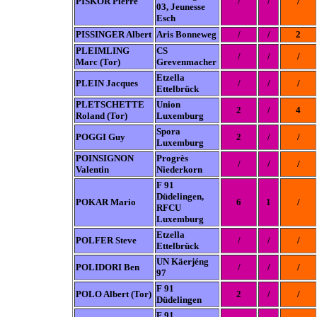
PISKOR Pierre
/
/
/
03, Jeunesse
Esch
PISSINGER Albert
Aris Bonneweg
/
/
2
PLEIMLING
CS
/
/
/
Marc (Tor)
Grevenmacher
Etzella
PLEIN Jacques
/
/
/
Ettelbrück
PLETSCHETTE
Union
2
/
4
Roland (Tor)
Luxemburg
Spora
POGGI Guy
2
/
/
Luxemburg
POINSIGNON
Progrès
/
/
/
Valentin
Niederkorn
F 91
Düdelingen,
POKAR Mario
6
1
/
RFCU
Luxemburg
Etzella
POLFER Steve
/
/
/
Ettelbrück
UN Käerjéng
POLIDORI Ben
/
/
/
97
F 91
POLO Albert (Tor)
2
/
/
Düdelingen
F 91