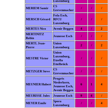
Luxemburg
CS
MERIEM Samir
/
/
/
Grevenmacher
Fola Esch,
MERSCH Gérard
RFCU
/
/
/
Luxemburg
MERTES Nico
Avenir Beggen
4
/
2
MERTINITZ
Jeunesse Esch
/
/
/
Robin
MERTL Jean-
Union
2
/
2
Pierre
Luxemburg
Union
Luxemburg
,
MESTRE Victor
/
/
/
Etzella
Ettelbrück
CS
METZGER Steve
/
/
/
Grevenmacher
Progrès
Niederkorn,
MEUNIER Hubert
6
1
4
Jeunesse Esch,
Avenir Beggen
MEURISSE Jules
Jeunesse Esch
9
4
/
Spora
MEYER Emile
/
/
4
Luxemburg