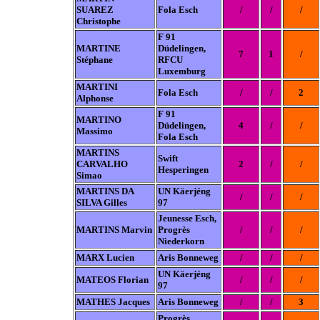
SUAREZ
Fola Esch
/
/
/
Christophe
F 91
MARTINE
Düdelingen,
7
1
/
Stéphane
RFCU
Luxemburg
MARTINI
Fola Esch
/
/
2
Alphonse
F 91
MARTINO
Düdelingen,
4
/
/
Massimo
Fola Esch
MARTINS
Swift
CARVALHO
2
/
/
Hesperingen
Simao
MARTINS DA
UN Käerjéng
/
/
/
SILVA Gilles
97
Jeunesse Esch,
MARTINS Marvin
Progrès
/
/
/
Niederkorn
MARX Lucien
Aris Bonneweg
/
/
/
UN Käerjéng
MATEOS Florian
/
/
/
97
MATHES Jacques
Aris Bonneweg
/
/
3
Progrès