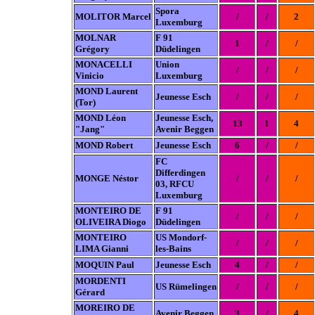
Spora
MOLITOR Marcel
/
/
2
Luxemburg
MOLNAR
F 91
1
/
/
Grégory
Düdelingen
MONACELLI
Union
/
/
/
Vinicio
Luxemburg
MOND Laurent
Jeunesse Esch
/
/
/
(Tor)
MOND Léon
Jeunesse Esch,
13
1
4
"Jang"
Avenir Beggen
MOND Robert
Jeunesse Esch
6
/
/
FC
Differdingen
MONGE Néstor
/
/
/
03, RFCU
Luxemburg
MONTEIRO DE
F 91
/
/
/
OLIVEIRA Diogo
Düdelingen
MONTEIRO
US Mondorf-
/
/
/
LIMA Gianni
les-Bains
MOQUIN Paul
Jeunesse Esch
4
/
/
MORDENTI
US Rümelingen
/
/
/
Gérard
MOREIRO DE
Avenir Beggen
3
/
4