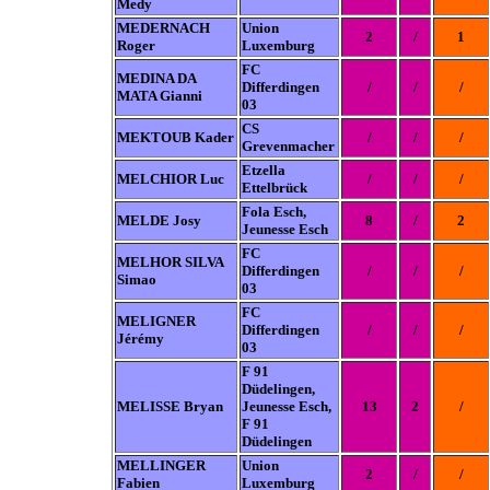
Medy
MEDERNACH
Union
2
/
1
Roger
Luxemburg
FC
MEDINA DA
Differdingen
/
/
/
MATA Gianni
03
CS
MEKTOUB Kader
/
/
/
Grevenmacher
Etzella
MELCHIOR Luc
/
/
/
Ettelbrück
Fola Esch,
MELDE Josy
8
/
2
Jeunesse Esch
FC
MELHOR SILVA
Differdingen
/
/
/
Simao
03
FC
MELIGNER
Differdingen
/
/
/
Jérémy
03
F 91
Düdelingen,
MELISSE Bryan
Jeunesse Esch,
13
2
/
F 91
Düdelingen
MELLINGER
Union
2
/
/
Fabien
Luxemburg