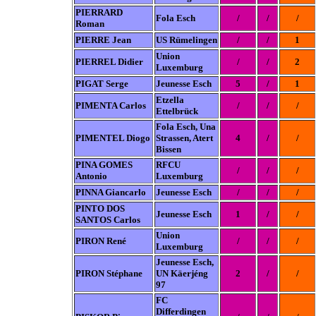
PIERRARD
Fola Esch
/
/
/
Roman
PIERRE Jean
US Rümelingen
/
/
1
Union
PIERREL Didier
/
/
2
Luxemburg
PIGAT Serge
Jeunesse Esch
5
/
1
Etzella
PIMENTA Carlos
/
/
/
Ettelbrück
Fola Esch, Una
PIMENTEL Diogo
Strassen, Atert
4
/
/
Bissen
PINA GOMES
RFCU
/
/
/
Antonio
Luxemburg
PINNA Giancarlo
Jeunesse Esch
/
/
/
PINTO DOS
Jeunesse Esch
1
/
/
SANTOS Carlos
Union
PIRON René
/
/
/
Luxemburg
Jeunesse Esch,
PIRON Stéphane
UN Käerjéng
2
/
/
97
FC
Differdingen