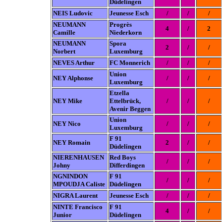
Düdelingen
NEIS Ludovic
Jeunesse Esch
/
/
/
NEUMANN
Progrès
4
/
2
Camille
Niederkorn
NEUMANN
Spora
2
/
/
Norbert
Luxemburg
NEVES Arthur
FC Monnerich
/
/
/
Union
NEY Alphonse
/
/
/
Luxemburg
Etzella
NEY Mike
Ettelbrück,
/
/
/
Avenir Beggen
Union
NEY Nico
/
/
/
Luxemburg
F 91
NEY Romain
2
/
/
Düdelingen
NIERENHAUSEN
Red Boys
/
/
/
Johny
Differdingen
NGNINDON
F 91
/
/
/
MPOUDJA Caliste
Düdelingen
NIGRA Laurent
Jeunesse Esch
/
/
/
NINTE Francisco
F 91
4
/
/
Junior
Düdelingen