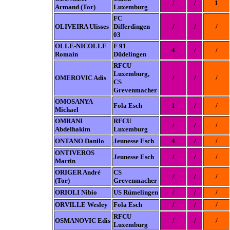
/
/
1
Armand (Tor)
Luxemburg
FC
OLIVEIRA Ulisses
Differdingen
/
/
/
03
OLLE-NICOLLE
F 91
4
/
/
Romain
Düdelingen
RFCU
Luxemburg,
OMEROVIC Adis
/
/
/
CS
Grevenmacher
OMOSANYA
Fola Esch
1
/
/
Michael
OMRANI
RFCU
/
/
/
Abdelhakim
Luxemburg
ONTANO Danilo
Jeunesse Esch
4
/
/
ONTIVEROS
Jeunesse Esch
/
/
/
Martin
ORIGER André
CS
/
/
/
(Tor)
Grevenmacher
ORIOLI Nibio
US Rümelingen
/
/
/
ORVILLE Wesley
Fola Esch
/
/
/
RFCU
OSMANOVIC Edis
/
/
/
Luxemburg