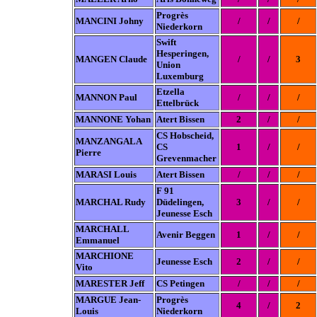
Progrès
MANCINI Johny
/
/
/
Niederkorn
Swift
Hesperingen,
MANGEN Claude
/
/
3
Union
Luxemburg
Etzella
MANNON Paul
/
/
/
Ettelbrück
MANNONE Yohan
Atert Bissen
2
/
/
CS Hobscheid,
MANZANGALA
CS
1
/
/
Pierre
Grevenmacher
MARASI Louis
Atert Bissen
/
/
/
F 91
MARCHAL Rudy
Düdelingen,
3
/
/
Jeunesse Esch
MARCHALL
Avenir Beggen
1
/
/
Emmanuel
MARCHIONE
Jeunesse Esch
2
/
/
Vito
MARESTER Jeff
CS Petingen
/
/
/
MARGUE Jean-
Progrès
4
/
2
Louis
Niederkorn