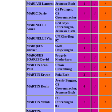
MARIANI Laurent
Jeunesse Esch
1
/
/
CS Petingen,
MARIC Dario
CS
/
/
/
Grevenmacher
Red Boys
MARINELLI
Differdingen,
/
/
3
Sauro
Jeunesse Esch
UN Käerjéng
MARINELLI Vito
/
/
/
97
MARQUES
Swift
1
/
/
Olivier
Hesperingen
MARQUES
Progrès
/
/
/
SOARES David
Niederkorn
MARTIN Jean-
Union
/
/
4
Paul
Luxemburg
MARTIN Erwan
Fola Esch
2
/
/
Avenir Beggen,
CS
MARTIN Kevin
4
/
/
Grevenmacher,
Jeunesse Esch
FC
MARTIN Mehdi
Differdingen
/
/
/
03
MARTIN-