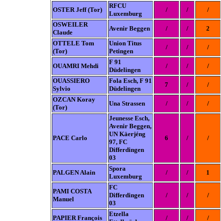
RFCU
OSTER Jeff (Tor)
/
/
/
Luxemburg
OSWEILER
Avenir Beggen
/
/
2
Claude
OTTELE Tom
Union Titus
/
/
/
(Tor)
Petingen
F 91
OUAMRI Mehdi
/
/
/
Düdelingen
OUASSIERO
Fola Esch, F 91
7
/
/
Sylvio
Düdelingen
OZCAN Koray
Una Strassen
/
/
/
(Tor)
Jeunesse Esch,
Avenir Beggen,
UN Käerjéng
PACE Carlo
6
/
/
97, FC
Differdingen
03
Spora
PALGEN Alain
/
/
1
Luxemburg
FC
PAMI COSTA
Differdingen
/
/
/
Manuel
03
Etzella
PAPIER François
/
/
/