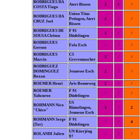
RODRIGUES DA
Atert Bissen
2
1
/
COSTA Tiago
Union Titus
RODRIGUES DA
Petingen, Atert
2
/
/
CRUZ Joel
Bissen
RODRIGUES DE
F 91
2
/
/
SOUSA Cleiton
Düdelingen
RODRIGUES
Fola Esch
/
/
/
Gerson
RODRIGUES
CS
2
/
/
Marcio
Grevenmacher
RODRIGUEZ
DOMINGUEZ
Jeunesse Esch
2
/
/
Roxan
ROEMER Henri
Aris Bonneweg
2
/
/
ROEMER
F 91
/
/
/
Yahcuroo
Düdelingen
US
ROHMANN Nico
Rümelingen,
3
/
2
"Chico"
Jeunesse Esch
ROHMANN Serge
F 91
/
/
4
(Tor)
Düdelingen
UN Käerjéng
ROLANDI Julien
/
/
/
97