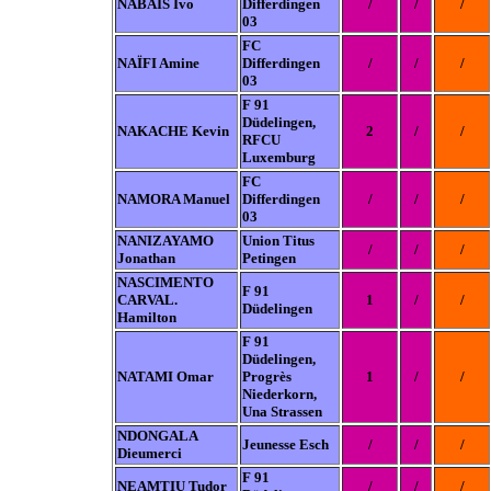
NABAIS Ivo
Differdingen
/
/
/
03
FC
NAÏFI Amine
Differdingen
/
/
/
03
F 91
Düdelingen,
NAKACHE Kevin
2
/
/
RFCU
Luxemburg
FC
NAMORA Manuel
Differdingen
/
/
/
03
NANIZAYAMO
Union Titus
/
/
/
Jonathan
Petingen
NASCIMENTO
F 91
CARVAL.
1
/
/
Düdelingen
Hamilton
F 91
Düdelingen,
NATAMI Omar
Progrès
1
/
/
Niederkorn,
Una Strassen
NDONGALA
Jeunesse Esch
/
/
/
Dieumerci
F 91
NEAMTIU Tudor
/
/
/