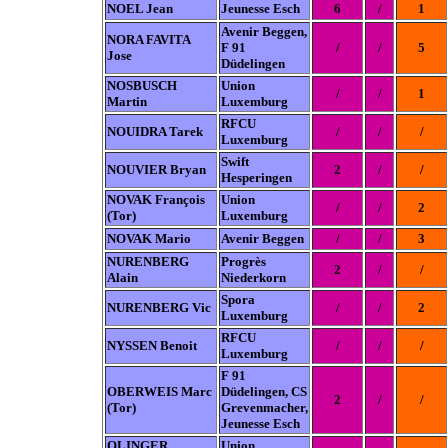
NOEL Jean
Jeunesse Esch
6
/
1
Avenir Beggen,
NORA FAVITA
F 91
/
/
5
Jose
Düdelingen
NOSBUSCH
Union
/
/
1
Martin
Luxemburg
RFCU
NOUIDRA Tarek
/
/
/
Luxemburg
Swift
NOUVIER Bryan
2
/
/
Hesperingen
NOVAK François
Union
/
/
2
(Tor)
Luxemburg
NOVAK Mario
Avenir Beggen
/
/
3
NURENBERG
Progrès
2
/
/
Alain
Niederkorn
Spora
NURENBERG Vic
/
/
2
Luxemburg
RFCU
NYSSEN Benoit
/
/
/
Luxemburg
F 91
OBERWEIS Marc
Düdelingen,
CS
2
/
/
(Tor)
Grevenmacher,
Jeunesse Esch
OLINGER
Union