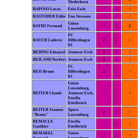
Niederkorn
RAPOSO Lucas
Fola Esch
/
/
/
RASTODER Eldin
Una Strassen
/
/
/
Union
RATHS Fernand
/
/
2
Luxemburg
FC
RAUCH Ludovic
Differdingen
2
/
/
03
REDING Edouard
Jeunesse Esch
2
/
/
REILAND Norbert
Jeunesse Esch
3
/
/
FC
REIS Bruno
Differdingen
2
/
/
03
Union
Luxemburg,
REITER Claude
Jeunesse Esch,
/
/
/
Etzella
Ettelbrück
REITER Jeannot
Spora
2
/
/
"Benny"
Luxemburg
REMACLE
Etzella
/
/
/
Gauthier
Ettelbrück
REMAKEL
Union
/
/
/
Fernand
Luxemburg