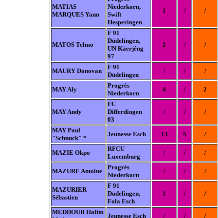
MATIAS
Niederkorn,
1
/
/
MARQUES Yann
Swift
Hesperingen
F 91
Düdelingen,
MATOS Telmo
2
/
/
UN Käerjéng
97
F 91
MAURY Donovan
/
/
/
Düdelingen
Progrès
MAY Aly
4
/
2
Niederkorn
FC
MAY Andy
Differdingen
/
/
/
03
MAY Paul
Jeunesse Esch
13
5
/
"Schnuck" *
RFCU
MAZIE Okpo
/
/
/
Luxemburg
Progrès
MAZURE Antoine
/
/
/
Niederkorn
F 91
MAZURIER
Düdelingen,
1
/
/
Sébastien
Fola Esch
MEDDOUR Halim
Jeunesse Esch
/
/
/