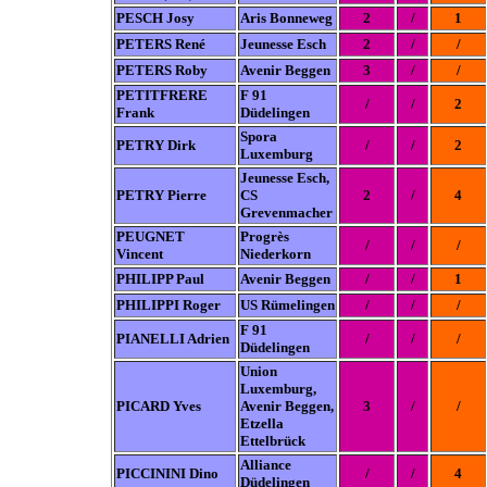
PESCH Josy
Aris Bonneweg
2
/
1
PETERS René
Jeunesse Esch
2
/
/
PETERS Roby
Avenir Beggen
3
/
/
PETITFRERE
F 91
/
/
2
Frank
Düdelingen
Spora
PETRY Dirk
/
/
2
Luxemburg
Jeunesse Esch,
PETRY Pierre
CS
2
/
4
Grevenmacher
PEUGNET
Progrès
/
/
/
Vincent
Niederkorn
PHILIPP Paul
Avenir Beggen
/
/
1
PHILIPPI Roger
US Rümelingen
/
/
/
F 91
PIANELLI Adrien
/
/
/
Düdelingen
Union
Luxemburg,
PICARD Yves
Avenir Beggen,
3
/
/
Etzella
Ettelbrück
Alliance
PICCININI Dino
/
/
4
Düdelingen