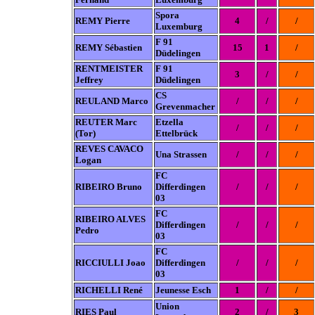
Spora
REMY Pierre
4
/
/
Luxemburg
F 91
REMY Sébastien
15
1
/
Düdelingen
RENTMEISTER
F 91
3
/
/
Jeffrey
Düdelingen
CS
REULAND Marco
/
/
/
Grevenmacher
REUTER Marc
Etzella
/
/
/
(Tor)
Ettelbrück
REVES CAVACO
Una Strassen
/
/
/
Logan
FC
RIBEIRO Bruno
Differdingen
/
/
/
03
FC
RIBEIRO ALVES
Differdingen
/
/
/
Pedro
03
FC
RICCIULLI Joao
Differdingen
/
/
/
03
RICHELLI René
Jeunesse Esch
1
/
/
Union
RIES Paul
2
/
3