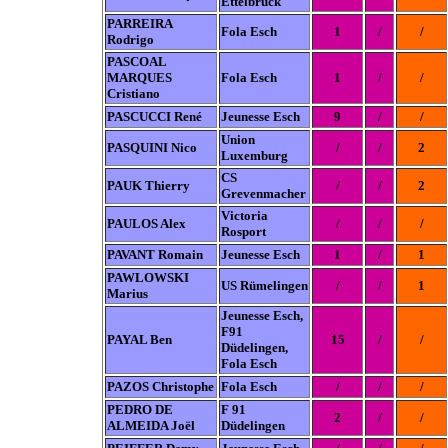
Ettelbrück
PARREIRA
Fola Esch
1
/
/
Rodrigo
PASCOAL
MARQUES
Fola Esch
1
/
/
Cristiano
PASCUCCI René
Jeunesse Esch
9
/
/
Union
PASQUINI Nico
/
/
2
Luxemburg
CS
PAUK Thierry
/
/
2
Grevenmacher
Victoria
PAULOS Alex
/
/
/
Rosport
PAVANT Romain
Jeunesse Esch
1
/
1
PAWLOWSKI
US Rümelingen
/
/
1
Marius
Jeunesse Esch,
F91
PAYAL Ben
15
/
/
Düdelingen,
Fola Esch
PAZOS Christophe
Fola Esch
/
/
/
PEDRO DE
F 91
2
/
/
ALMEIDA Joël
Düdelingen