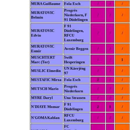
/
MURA Guillaume
Fola Esch
/
/
Progrès
MURATOVIC
/
Niederkorn, F
/
/
Belmin
91 Düdelingen
F 91
MURATOVIC
Düdelingen,
/
/
/
Edvin
RFCU
Luxemburg
MURATOVIC
/
Avenir Beggen
/
/
Esmir
MUSCHTERT
Swift
/
/
1
Marc (Tor)
Hesperingen
UN Käerjéng
MUSLIC Elmedin
/
/
/
97
MUSTAFIC Mirza
Fola Esch
2
/
/
Progrès
MUTSCH Mario
/
/
/
Niederkorn
MYRE Daryl
Una Strassen
/
/
/
F 91
N'DIAYE Momar
2
1
/
Düdelingen
RFCU
N'GOMA Kablan
/
/
/
Luxemburg
FC