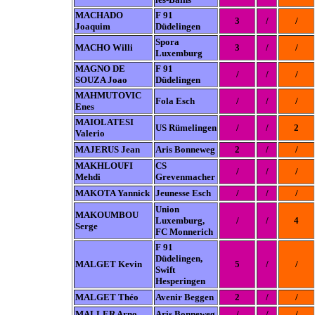
MACHADO
F 91
3
/
/
Joaquim
Düdelingen
Spora
MACHO Willi
3
/
/
Luxemburg
MAGNO DE
F 91
/
/
/
SOUZA Joao
Düdelingen
MAHMUTOVIC
Fola Esch
/
/
/
Enes
MAIOLATESI
US Rümelingen
/
/
2
Valerio
MAJERUS Jean
Aris Bonneweg
2
/
/
MAKHLOUFI
CS
/
/
/
Mehdi
Grevenmacher
MAKOTA Yannick
Jeunesse Esch
/
/
/
Union
MAKOUMBOU
Luxemburg,
/
/
4
Serge
FC Monnerich
F 91
Düdelingen,
MALGET Kevin
5
/
/
Swift
Hesperingen
MALGET Théo
Avenir Beggen
2
/
/
MALLER Arno
Aris Bonneweg
/
/
/