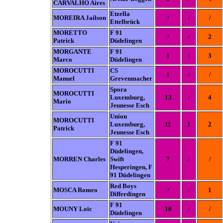
CARVALHO Aires
Etzella
MOREIRA Jailson
/
/
/
Ettelbrück
MORETTO
F 91
/
/
2
Patrick
Düdelingen
MORGANTE
F 91
1
/
3
Marco
Düdelingen
MOROCUTTI
CS
1
/
/
Manuel
Grevenmacher
Spora
MOROCUTTI
Luxemburg,
13
/
4
Mario
Jeunesse Esch
Union
MOROCUTTI
Luxemburg,
11
1
2
Patrick
Jeunesse Esch
F 91
Düdelingen,
MORREN Charles
Swift
7
/
/
Hesperingen, F
91 Düdelingen
Red Boys
MOSCA Romeo
/
/
1
Differdingen
F 91
MOUNY Loïc
10
/
/
Düdelingen