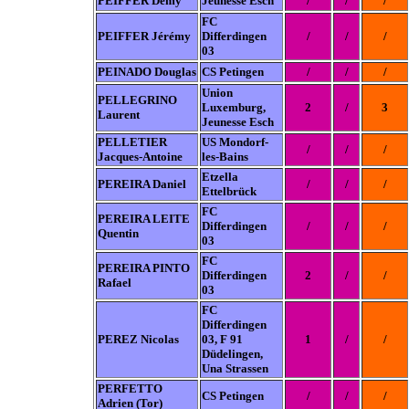
PEIFFER Demy
Jeunesse Esch
/
/
/
FC
PEIFFER Jérémy
Differdingen
/
/
/
03
PEINADO Douglas
CS Petingen
/
/
/
Union
PELLEGRINO
Luxemburg,
2
/
3
Laurent
Jeunesse Esch
PELLETIER
US Mondorf-
/
/
/
Jacques-Antoine
les-Bains
Etzella
PEREIRA Daniel
/
/
/
Ettelbrück
FC
PEREIRA LEITE
Differdingen
/
/
/
Quentin
03
FC
PEREIRA PINTO
Differdingen
2
/
/
Rafael
03
FC
Differdingen
PEREZ Nicolas
03, F 91
1
/
/
Düdelingen,
Una Strassen
PERFETTO
CS Petingen
/
/
/
Adrien (Tor)