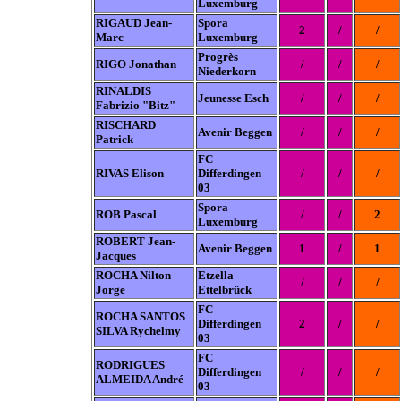
Luxemburg
RIGAUD Jean-
Spora
2
/
/
Marc
Luxemburg
Progrès
RIGO Jonathan
/
/
/
Niederkorn
RINALDIS
Jeunesse Esch
/
/
/
Fabrizio "Bitz"
RISCHARD
Avenir Beggen
/
/
/
Patrick
FC
RIVAS Elison
Differdingen
/
/
/
03
Spora
ROB Pascal
/
/
2
Luxemburg
ROBERT Jean-
Avenir Beggen
1
/
1
Jacques
ROCHA Nilton
Etzella
/
/
/
Jorge
Ettelbrück
FC
ROCHA SANTOS
Differdingen
2
/
/
SILVA Rychelmy
03
FC
RODRIGUES
Differdingen
/
/
/
ALMEIDA André
03