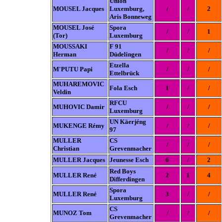
Union
MOUSEL Jacques
Luxemburg,
/
/
2
Aris Bonneweg
MOUSEL José
Spora
/
/
1
(Tor)
Luxemburg
MOUSSAKI
F 91
/
/
/
Herman
Düdelingen
Etzella
M'PUTU Papi
/
/
/
Ettelbrück
MUHAREMOVIC
Fola Esch
1
/
/
Veldin
RFCU
MUHOVIC Damir
/
/
/
Luxemburg
UN Käerjéng
MUKENGE Rémy
/
/
/
97
MULLER
CS
/
/
/
Christian
Grevenmacher
MULLER Jacques
Jeunesse Esch
6
/
2
Red Boys
MULLER René
2
1
4
Differdingen
Spora
MULLER René
3
/
/
Luxemburg
CS
/
MUNOZ Tom
/
/
Grevenmacher