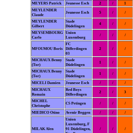
MEYERS Patrick
Jeunesse Esch
2
/
1
MEYLENDER
Jeunesse Esch
5
/
/
Claude
MEYLENDER
Stade
4
/
/
Gilbert
Düdelingen
MEYSEMBOURG
Union
/
/
/
Carlo
Luxemburg
FC
MFOUMOU Boris
Differdingen
2
/
/
03
MICHAUX Benny
Stade
1
/
/
(Tor)
Düdelingen
MICHAUX Benny
Stade
1
/
/
(Tor)
Düdelingen
MICELI Damien
Jeunesse Esch
/
/
/
MICHAUX
Red Boys
2
/
3
Romain
Differdingen
MICHEL
CS Petingen
/
/
/
Christophe
MIEDICO Otino
Avenir Beggen
/
/
/
Union
Luxemburg
, F
MILAK Alen
91 Düdelingen,
/
/
/