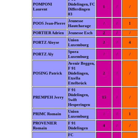
POMPONI
Düdelingen, FC
1
/
/
Laurent
Differdingen
03
Jeunesse
POOS Jean-Pierre
/
/
1
Hautcharage
PORTIER Adrien
Jeunesse Esch
2
/
/
Union
PORTZ Aloyse
2
/
4
Luxemburg
Spora
PORTZ Aly
/
/
/
Luxemburg
Avenir Beggen,
F 91
POSING Patrick
Düdelingen,
2
/
/
Etzella
Ettelbrück
F 91
Düdelingen,
PREMPEH Jerry
15
/
/
Swift
Hesperingen
Union
PRIMC Romain
/
/
1
Luxemburg
PROVENIER
F 91
4
/
/
Romain
Düdelingen
FC