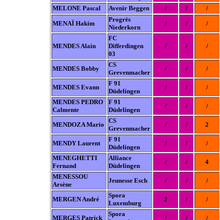
MELONE Pascal
Avenir Beggen
/
/
/
Progrès
MENAÏ Hakim
/
/
/
Niederkorn
FC
MENDES Alain
Differdingen
/
/
/
03
CS
MENDES Bobby
/
/
/
Grevenmacher
F 91
MENDES Evann
/
/
/
Düdelingen
MENDES PEDRO
F 91
/
/
/
Calmente
Düdelingen
CS
MENDOZA Mario
/
/
2
Grevenmacher
F 91
MENDY Laurent
/
/
/
Düdelingen
MENEGHETTI
Alliance
/
/
4
Fernand
Düdelingen
MENESSOU
Jeunesse Esch
/
/
/
Arsène
Spora
MERGEN André
2
/
/
Luxemburg
Spora
MERGES Patrick
/
/
/