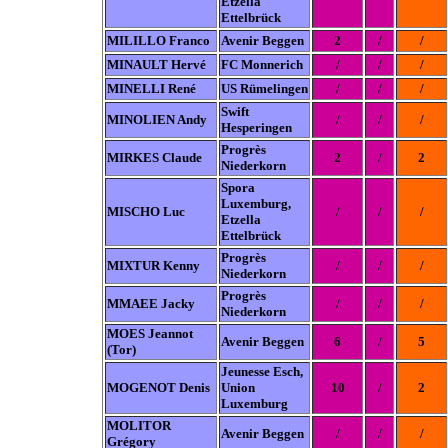
Etzella
Ettelbrück
MILILLO Franco
Avenir Beggen
2
/
/
MINAULT Hervé
FC Monnerich
/
/
/
MINELLI René
US Rümelingen
/
/
/
Swift
MINOLIEN Andy
/
/
/
Hesperingen
Progrès
MIRKES Claude
2
/
2
Niederkorn
Spora
Luxemburg,
MISCHO Luc
/
/
/
Etzella
Ettelbrück
Progrès
MIXTUR Kenny
/
/
/
Niederkorn
Progrès
MMAEE Jacky
/
/
/
Niederkorn
MOES Jeannot
Avenir Beggen
6
/
5
(Tor)
Jeunesse Esch,
MOGENOT Denis
Union
10
/
2
Luxemburg
MOLITOR
Avenir Beggen
/
/
/
Grégory