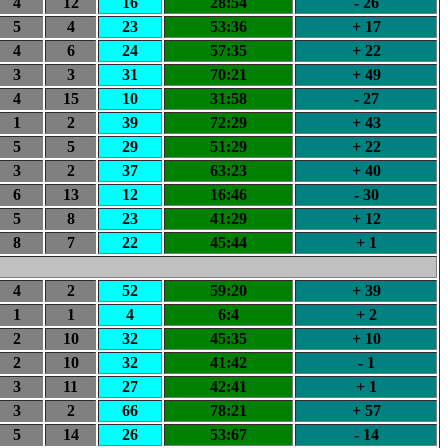
4
12
16
28:54
- 26
5
4
23
53:36
+ 17
4
6
24
57:35
+ 22
3
3
31
70:21
+ 49
4
15
10
31:58
- 27
1
2
39
72:29
+ 43
5
5
29
51:29
+ 22
3
2
37
63:23
+ 40
6
13
12
16:46
- 30
5
8
23
41:29
+ 12
8
7
22
45:44
+ 1
4
2
52
59:20
+ 39
1
1
4
6:4
+ 2
2
10
32
45:35
+ 10
2
10
32
41:42
- 1
3
11
27
42:41
+ 1
3
2
66
78:21
+ 57
5
14
26
53:67
- 14