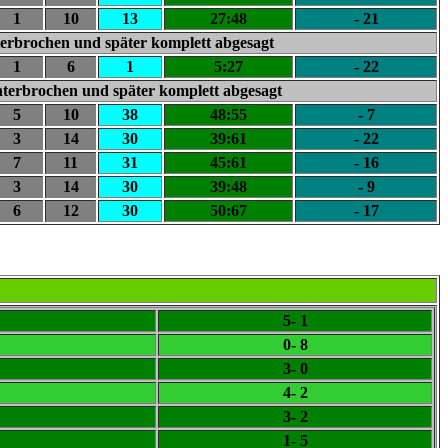
1
10
13
27:48
- 21
terbrochen und später
komplett abgesagt
1
6
1
5:27
- 22
nterbrochen und später
komplett abgesagt
5
10
38
48:55
- 7
3
14
30
39:61
- 22
7
11
31
45:61
- 16
3
14
30
39:48
- 9
6
12
30
50:67
- 17
5- 1
0- 8
3- 0
4- 2
3- 2
1- 5