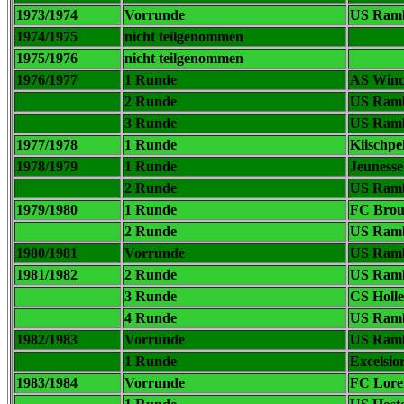
1973/1974
Vorrunde
US Rambr
1974/1975
nicht teilgenommen
1975/1976
nicht teilgenommen
1976/1977
1 Runde
AS Winc
2 Runde
US Rambr
3 Runde
US Rambr
1977/1978
1 Runde
Kiischpe
1978/1979
1 Runde
Jeunesse
2 Runde
US Rambr
1979/1980
1 Runde
FC Brou
2 Runde
US Rambr
1980/1981
Vorrunde
US Ramb
1981/1982
2 Runde
US Ramb
3 Runde
CS Holle
4 Runde
US Rambr
1982/1983
Vorrunde
US Ramb
1 Runde
Excelsio
1983/1984
Vorrunde
FC Loren