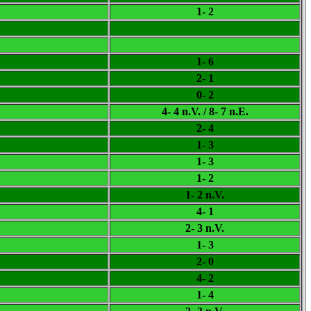
1- 2
1- 6
2- 1
0- 2
4- 4 n.V. / 8- 7 n.E.
2- 4
1- 3
1- 3
1- 2
1- 2 n.V.
4- 1
2- 3 n.V.
1- 3
2- 0
4- 2
1- 4