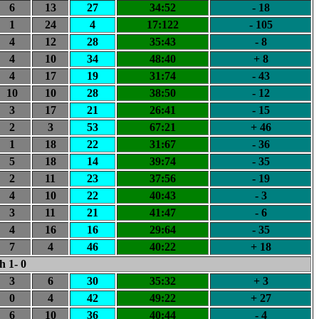
6
13
27
34:52
- 18
1
24
4
17:122
- 105
4
12
28
35:43
- 8
4
10
34
48:40
+ 8
4
17
19
31:74
- 43
10
10
28
38:50
- 12
3
17
21
26:41
- 15
2
3
53
67:21
+ 46
1
18
22
31:67
- 36
5
18
14
39:74
- 35
2
11
23
37:56
- 19
4
10
22
40:43
- 3
3
11
21
41:47
- 6
4
16
16
29:64
- 35
7
4
46
40:22
+ 18
h 1- 0
3
6
30
35:32
+ 3
0
4
42
49:22
+ 27
6
10
36
40:44
- 4