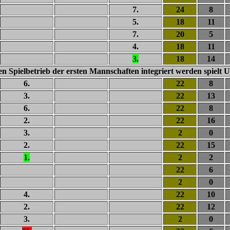
7.
24
8
5.
18
11
7.
20
5
4.
18
11
3.
18
14
n Spielbetrieb der ersten Mannschaften integriert werden spielt
6.
22
8
3.
22
13
6.
22
8
2.
22
16
3.
2
0
2.
22
15
1.
2
2
22
6
2
0
4.
22
10
2.
22
12
3.
2
0