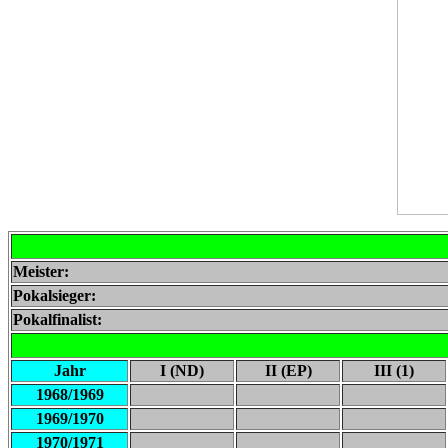
Meister:
Pokalsieger:
Pokalfinalist:
Jahr
I (ND)
II (EP)
III (1)
1968/1969
1969/1970
1970/1971