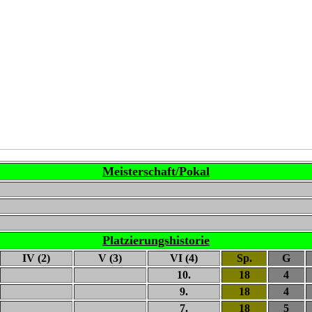
Meisterschaft/Pokal
Platzierungshistorie
IV (2)
V (3)
VI (4)
Sp.
G
10.
18
4
9.
18
4
7.
18
5