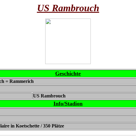
US Rambrouch
Geschichte
sch = Rammerich
US Rambrouch
Info/Stadion
ire in Koetschette / 350 Plätze