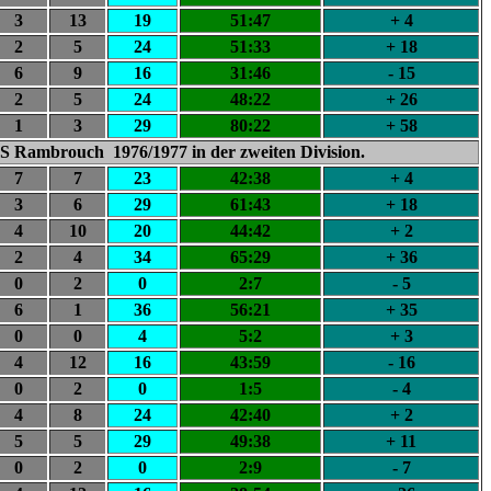
3
13
19
51:47
+ 4
2
5
24
51:33
+ 18
6
9
16
31:46
- 15
2
5
24
48:22
+ 26
1
3
29
80:22
+ 58
 US Rambrouch 1976/1977 in der zweiten Division.
7
7
23
42:38
+ 4
3
6
29
61:43
+ 18
4
10
20
44:42
+ 2
2
4
34
65:29
+ 36
0
2
0
2:7
- 5
6
1
36
56:21
+ 35
0
0
4
5:2
+ 3
4
12
16
43:59
- 16
0
2
0
1:5
- 4
4
8
24
42:40
+ 2
5
5
29
49:38
+ 11
0
2
0
2:9
- 7