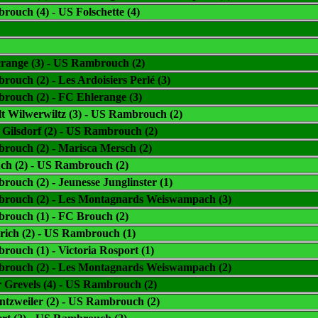
ouch (4) - US Folschette (4)
range (3) - US Rambrouch (2)
ouch (2) - Les Ardoisiers Perlé (3)
ouch (2) - FC Ehlerange (3)
lt Wilwerwiltz (3) - US Rambrouch (2)
 Gilsdorf (2) - US Rambrouch (2)
ouch (2) - Marisca Mersch (2)
ch (2) - US Rambrouch (2)
ouch (2) - Jeunesse Junglinster (1)
rouch (2) - Les Montagnards Weiswampach (3)
rouch (1) - FC Brouch (2)
rich (2) - US Rambrouch (1)
ouch (1) - Victoria Rosport (1)
rouch (2) - Les Montagnards Weiswampach (2)
r Grevels (4) - US Rambrouch (2)
tzweiler (2) - US Rambrouch (2)