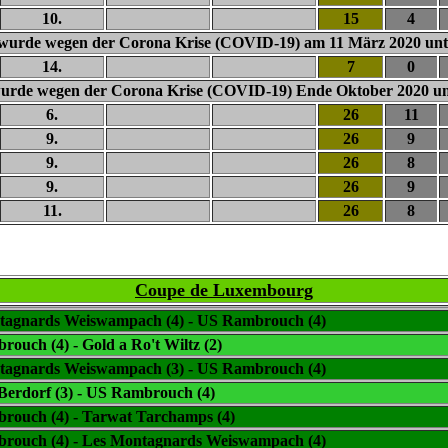
10.
15
4
ele wurde wegen der Corona Krise (COVID-19) am
11 März 2
020 un
14.
7
0
e wurde wegen der Corona Krise (COVID-19)
Ende Oktober
2
020 u
6.
26
11
9.
26
9
9.
26
8
9.
26
9
11.
26
8
Coupe de Luxembourg
tagnards Weiswampach (4) - US Rambrouch (4)
ouch (4) - Gold a Ro't Wiltz (2)
tagnards Weiswampach (3) - US Rambrouch (4)
Berdorf (3) - US Rambrouch (4)
rouch (4) - Tarwat Tarchamps (4)
rouch (4) - Les Montagnards Weiswampach (4)