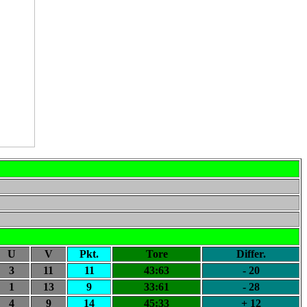
U
V
Pkt.
Tore
Differ.
3
11
11
43:63
- 20
1
13
9
33:61
- 28
4
9
14
45:33
+ 12