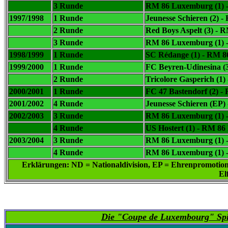
3 Runde
RM 86 Luxemburg (1) -
1997/1998
1 Runde
Jeunesse Schieren (2) -
2 Runde
Red Boys Aspelt (3) -
R
3 Runde
RM 86 Luxemburg (1) - 
1998/1999
1 Runde
SC Rédange (1) -
RM 86
1999/2000
1 Runde
FC Beyren-Udinesina (3
2 Runde
Tricolore Gasperich (1)
2000/2001
1 Runde
FC 47 Bastendorf (2) -
2001/2002
4 Runde
Jeunesse Schieren (EP)
2002/2003
3 Runde
RM 86 Luxemburg (1) - 
4 Runde
US Hostert (1) -
RM 86 
2003/2004
3 Runde
RM 86 Luxemburg (1) - 
4 Runde
RM 86 Luxemburg (1) -
Erklärungen: ND = Nationaldivision, EP = Ehrenpromotion, 
El
Die "Coupe de Luxembourg" Spi