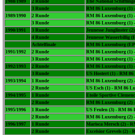
1988/1989
2 Runde
The National Schifflin
3 Runde
RM 86 Luxemburg (1) - 
1989/1990
2 Runde
RM 86 Luxemburg (1) -
3 Runde
RM 86 Luxemburg (1) -
1990/1991
3 Runde
Jeunesse Junglinster (
4 Runde
Jeunesse Wasserbillig 
Achtelfinale
RM 86 Luxemburg (EP)
1991/1992
2 Runde
RM 86 Luxemburg (1) - 
3 Runde
RM 86 Luxemburg (1) - 
1992/1993
2 Runde
RM 86 Luxemburg (1) - A
3 Runde
US Hostert (1) -
RM 86 
1993/1994
1 Runde
RM 86 Luxemburg (2) -
2 Runde
US Esch (1) -
RM 86 Lu
1994/1995
1 Runde
Etoile Sportive Clemenc
2 Runde
RM 86 Luxemburg (2) -
1995/1996
1 Runde
US Feulen (3) -
RM 86 
2 Runde
RM 86 Luxemburg (2) -
1996/1997
1 Runde
Marisca Mersch (2) -
RM
2 Runde
Excelsior Grevels (2) -
R