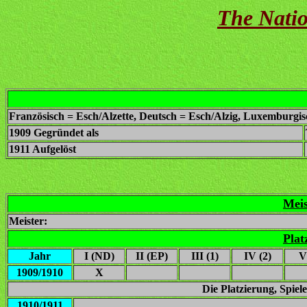
The Natio
Französisch = Esch/Alzette, Deutsch = Esch/Alzig, Luxemburgis
1909 Gegründet als
1911 Aufgelöst
Meis
Meister:
Plat
Jahr
I (ND)
II (EP)
III (1)
IV (2)
V
1909/1910
X
Die Platzierung, Spie
1910/1911