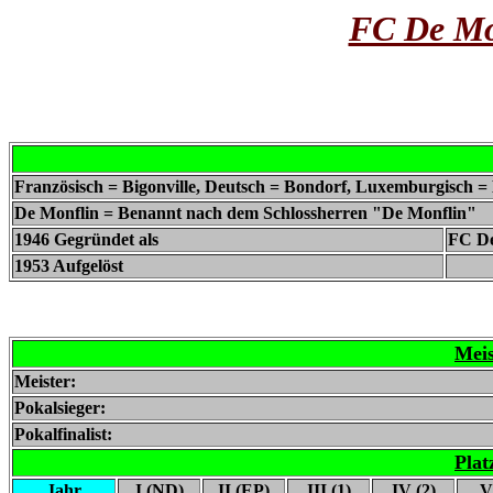
FC De Mon
Französisch = Bigonville, Deutsch = Bondorf, Luxemburgisch =
De Monflin = Benannt nach dem Schlossherren "De Monflin"
1946 Gegründet als
FC De
1953 Aufgelöst
Meis
Meister:
Pokalsieger:
Pokalfinalist:
Plat
Jahr
I (ND)
II (EP)
III (1)
IV (2)
V