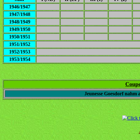
1946/1947
1947/1948
1948/1949
1949/1950
1950/1951
1951/1952
1952/1953
1953/1954
Coupe
Jeunesse Goesdorf nahm 