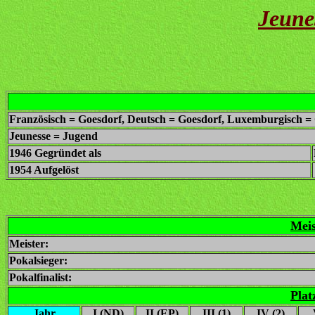
Jeune
Französisch = Goesdorf, Deutsch = Goesdorf, Luxemburgisch = 
Jeunesse = Jugend
1946 Gegründet als
1954 Aufgelöst
Meis
Meister:
Pokalsieger:
Pokalfinalist:
Plat
Jahr
I (ND)
II (EP)
III (1)
IV (2)