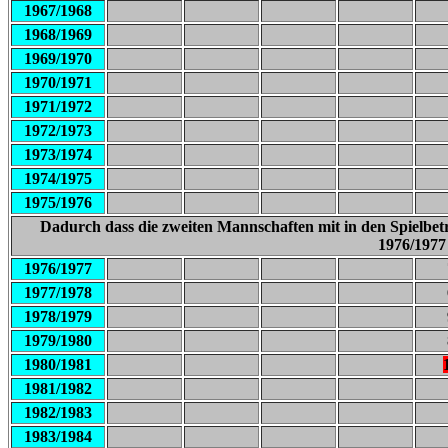
1967/1968
1968/1969
1969/1970
1970/1971
1971/1972
1972/1973
1973/1974
1974/1975
1975/1976
Dadurch dass die zweiten Mannschaften mit in den Spielbetr
1976/1977 
1976/1977
1977/1978
1978/1979
1979/1980
1980/1981
1981/1982
1982/1983
1983/1984