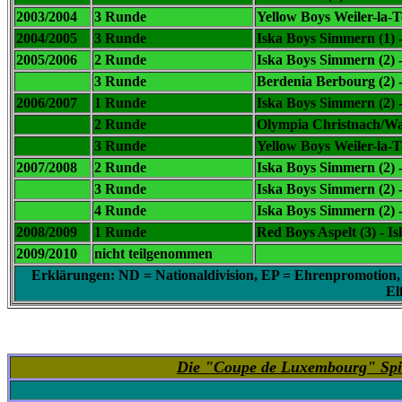
2003/2004
3 Runde
Yellow Boys Weiler-la-T
2004/2005
3 Runde
Iska Boys Simmern (1) -
2005/2006
2 Runde
Iska Boys Simmern (2) 
3 Runde
Berdenia Berbourg (2) 
2006/2007
1 Runde
Iska Boys Simmern (2) -
2 Runde
Olympia Christnach/Wald
3 Runde
Yellow Boys Weiler-la-T
2007/2008
2 Runde
Iska Boys Simmern (2) 
3 Runde
Iska Boys Simmern (2) -
4 Runde
Iska Boys Simmern (2) 
2008/2009
1 Runde
Red Boys Aspelt (3) - I
2009/2010
nicht teilgenommen
Erklärungen: ND = Nationaldivision, EP = Ehrenpromotion, 1,
El
Die "Coupe de Luxembourg" Spie