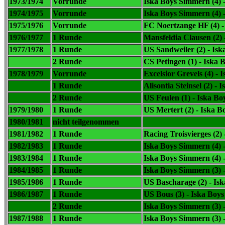
1973/1974
Vorrunde
Iska Boys Simmern (4) 
1974/1975
Vorrunde
Iska Boys Simmern (4) 
1975/1976
Vorrunde
FC Noertzange HF (4) 
1976/1977
1 Runde
Mansfeldia Clausen (2) 
1977/1978
1 Runde
US Sandweiler (2) -
Isk
2 Runde
CS Petingen (1) -
Iska 
1978/1979
Vorrunde
Excelsior Grevels (4) -
I
1 Runde
Alisontia Steinsel (2) -
I
2 Runde
US Feulen (1) -
Iska Bo
1979/1980
1 Runde
US Mertert (2) -
Iska B
1980/1981
nicht teilgenommen
1981/1982
1 Runde
Racing Troisvierges (2)
1982/1983
1 Runde
Iska Boys Simmern (4) -
1983/1984
1 Runde
Iska Boys Simmern (4) -
1984/1985
1 Runde
Iska Boys Simmern (3) 
1985/1986
1 Runde
US Bascharage (2) -
Isk
1986/1987
1 Runde
US Bous (3) -
Iska Boys
2 Runde
Iska Boys Simmern (3) -
1987/1988
1 Runde
Iska Boys Simmern (3) 