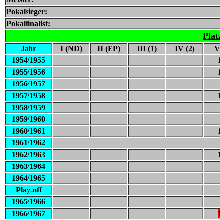
Pokalsieger:
Pokalfinalist:
Plat
Jahr
I (ND)
II (EP)
III (1)
IV (2)
V
1954/1955
1955/1956
1956/1957
1957/1958
1958/1959
1959/1960
1960/1961
1961/1962
1962/1963
1963/1964
1964/1965
Play-off
1965/1966
1966/1967