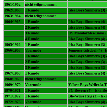
1961/1962
nicht teilgenommen
1962/1963
1 Runde
Iska Boys Simmern (3) -
1963/1964
nicht teilgenommen
1964/1965
1 Runde
Iska Boys Simmern (4) 
2 Runde
Iska Boys Simmern (4) -
3 Runde
US Mondorf-les-Bains 
4 Runde
Iska Boys Simmern (4) 
1965/1966
1 Runde
Iska Boys Simmern (3) 
1966/1967
Vorrunde
Jeunesse Gilsdorf (4) -
I
1 Runde
Iska Boys Simmern (3) -
2 Runde
Iska Boys Simmern (3) -
3 Runde
Iska Boys Simmern (3) -
1967/1968
1 Runde
Iska Boys Simmern (4) -
1968/1969
nicht teilgenommen
1969/1970
Vorrunde
Yellow Boys Weiler-la-T
1970/1971
1 Runde
FC Beyren (4) -
Iska Bo
1971/1972
1 Runde
Blo-Weiss Itzig (3) -
Isk
1972/1973
Vorrunde
Iska Boys Simmern (4) 