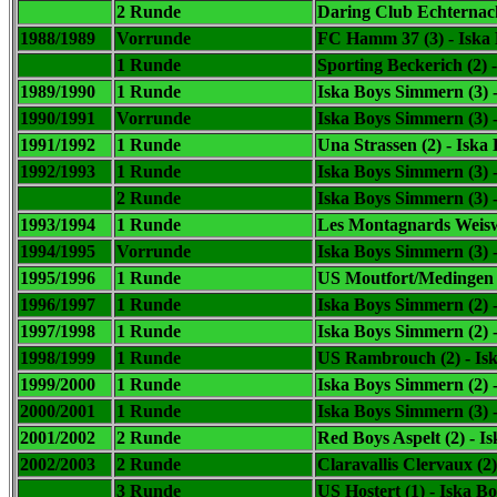
2 Runde
Daring Club Echternach
1988/1989
Vorrunde
FC Hamm 37 (3) -
Iska
1 Runde
Sporting Beckerich (2) 
1989/1990
1 Runde
Iska Boys Simmern (3) 
1990/1991
Vorrunde
Iska Boys Simmern (3) -
1991/1992
1 Runde
Una Strassen (2) -
Iska 
1992/1993
1 Runde
Iska Boys Simmern (3) 
2 Runde
Iska Boys Simmern (3) 
1993/1994
1 Runde
Les Montagnards Weis
1994/1995
Vorrunde
Iska Boys Simmern (3) 
1995/1996
1 Runde
US Moutfort/Medingen 
1996/1997
1 Runde
Iska Boys Simmern (2) 
1997/1998
1 Runde
Iska Boys Simmern (2) -
1998/1999
1 Runde
US Rambrouch (2) -
Is
1999/2000
1 Runde
Iska Boys Simmern (2) 
2000/2001
1 Runde
Iska Boys Simmern (3) 
2001/2002
2 Runde
Red Boys Aspelt (2) -
Is
2002/2003
2 Runde
Claravallis Clervaux (2)
3 Runde
US Hostert (1) -
Iska Bo