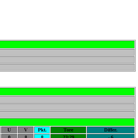
U
V
Pkt.
Tore
Differ.
0
8
8
23:29
- 6