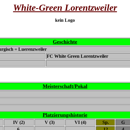
White-Green Lorentzweiler
kein Logo
Geschichte
urgisch = Luerenzweiler
FC White Green Lorentzweiler
Meisterschaft/Pokal
Platzierungshistorie
IV (2)
V (3)
VI (4)
Sp.
G
6.
12
4