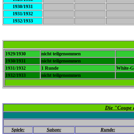
1930/1931
1931/1932
1932/1933
1929/1930
nicht teilgenommen
1930/1931
nicht teilgenommen
1931/1932
1 Runde
White-Gr
1932/1933
nicht teilgenommen
Die "Coupe 
Spiele:
Saison:
Runde: