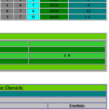
1
6
7
29:32
- 3
0
7
6
19:31
- 12
3
7
11
26:25
+ 1
1- 8
er Übersicht
Ergebnis: