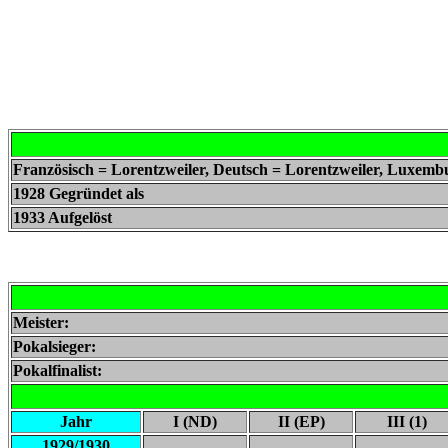
Französisch = Lorentzweiler, Deutsch = Lorentzweiler, Luxemb
1928 Gegründet als
1933 Aufgelöst
Meister:
Pokalsieger:
Pokalfinalist:
Jahr
I (ND)
II (EP)
III (1)
1929/1930