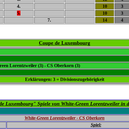
4.
10
3
5.
10
3
7.
14
4
Coupe de Luxembourg
een Lorentzweiler (3) - CS Oberkorn (3)
Erklärungen: 3 = Divisionszugehörigkeit
de Luxembourg" Spiele von White-Green Lorentzweiler in d
White-Green Lorentzweiler - CS Oberkorn
Spiel: