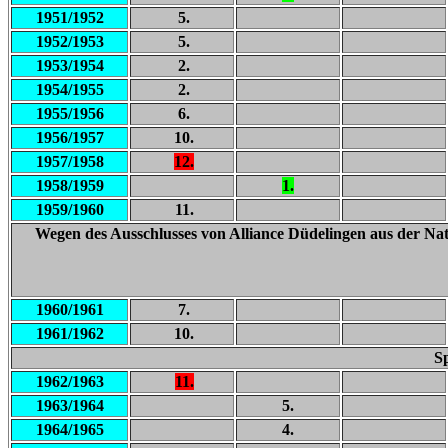
1951/1952
5.
1952/1953
5.
1953/1954
2.
1954/1955
2.
1955/1956
6.
1956/1957
10.
1957/1958
12.
1958/1959
1.
1959/1960
11.
Wegen des Ausschlusses von Alliance Düdelingen aus der Nat
1960/1961
7.
1961/1962
10.
Sp
1962/1963
11.
1963/1964
5.
1964/1965
4.