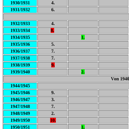
1930/1931
4.
1931/1932
6.
1932/1933
4.
1933/1934
8.
1934/1935
1.
1935/1936
5.
1936/1937
7.
1937/1938
7.
1938/1939
9.
1939/1940
2.
Von 1940/
1944/1945
1945/1946
9.
1946/1947
3.
1947/1948
7.
1948/1949
2.
1949/1950
10.
1950/1951
1.