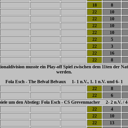
18
8
22
10
22
10
22
10
22
10
22
5
22
3
22
16
22
8
ionaldivision musste ein Play-off Spiel zwischen dem 11ten der N
werden.
Fola Esch - The Belval Belvaux 1- 1 n.V., 1. 1 n.V. und 6- 1
22
8
22
6
iele um den Abstieg: Fola Esch - CS Grevenmacher 2- 2 n.V. / 4
22
4
22
10
22
13