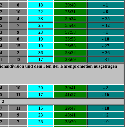
2
8
18
39:40
- 1
2
10
22
25:31
- 6
8
4
28
59:34
+ 25
5
7
25
55:43
+ 12
3
9
23
57:58
- 1
9
8
19
35:53
- 18
4
15
10
26:53
- 27
4
2
36
58:22
+ 36
1
13
17
38:69
- 31
ationaldivision und dem 3ten der Ehrenpromotion ausgetragen
4
10
20
39:41
- 2
5
11
17
41:57
- 16
- 2
7
11
15
29:47
- 18
3
9
23
43:41
+ 2
2
7
28
38:29
+ 9