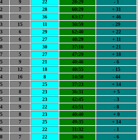
4
9
22
28:29
- 1
2
7
28
60:29
+ 31
8
0
36
63:17
+ 46
3
15
11
30:59
- 29
3
6
29
62:40
+ 22
5
6
27
40:29
+ 11
8
3
30
37:16
+ 21
7
5
27
47:29
+ 18
5
9
21
40:46
- 6
2
12
18
40:55
- 15
4
16
8
14:58
- 44
5
7
25
37:23
+ 14
5
8
23
36:31
+ 5
5
8
23
42:45
- 3
4
9
22
43:51
- 8
5
8
23
40:40
+ 0
5
7
25
49:35
+ 14
6
8
22
31:32
- 1
8
7
22
30:36
- 6