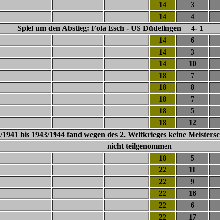
14
3
14
4
Spiel um den Abstieg: Fola Esch - US Düdelingen 4- 1
14
6
14
3
14
10
18
7
18
8
18
7
18
5
18
12
1941 bis 1943/1944 fand wegen des 2. Weltkrieges keine Meistersch
nicht teilgenommen
18
5
22
11
22
9
22
16
22
6
22
17