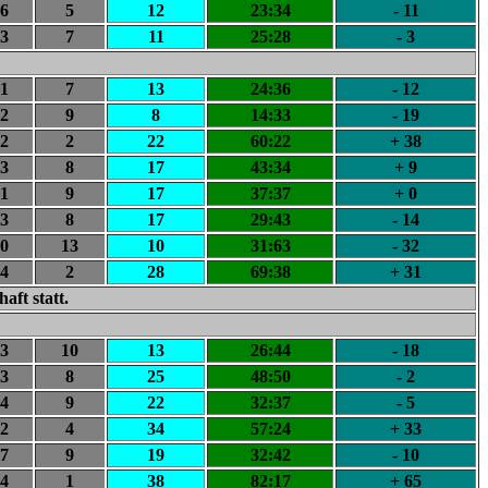
6
5
12
23:34
- 11
3
7
11
25:28
- 3
1
7
13
24:36
- 12
2
9
8
14:33
- 19
2
2
22
60:22
+ 38
3
8
17
43:34
+ 9
1
9
17
37:37
+ 0
3
8
17
29:43
- 14
0
13
10
31:63
- 32
4
2
28
69:38
+ 31
aft statt.
3
10
13
26:44
- 18
3
8
25
48:50
- 2
4
9
22
32:37
- 5
2
4
34
57:24
+ 33
7
9
19
32:42
- 10
4
1
38
82:17
+ 65