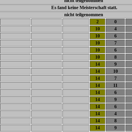
nicht teilgenommen
Es fand keine Meisterschaft statt.
nicht teilgenommen
2
0
10
4
10
6
10
7
10
6
10
8
14
9
14
10
14
7
14
11
14
6
14
9
14
6
14
4
14
8
14
9