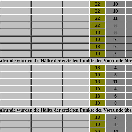
22
10
22
10
22
11
22
8
18
8
10
7
18
7
10
2
nalrunde wurden die Hälfte der erzielten Punkte der Vorrunde ü
18
4
10
3
18
11
10
4
18
6
10
0
nalrunde wurden die Hälfte der erzielten Punkte der Vorrunde ü
18
3
10
4
26
14