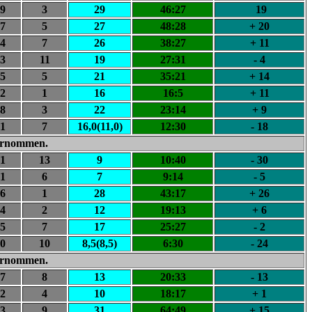
9
3
29
46:27
19
7
5
27
48:28
+ 20
4
7
26
38:27
+ 11
3
11
19
27:31
- 4
5
5
21
35:21
+ 14
2
1
16
16:5
+ 11
8
3
22
23:14
+ 9
1
7
16,0(11,0)
12:30
- 18
bernommen.
1
13
9
10:40
- 30
1
6
7
9:14
- 5
6
1
28
43:17
+ 26
4
2
12
19:13
+ 6
5
7
17
25:27
- 2
0
10
8,5(8,5)
6:30
- 24
bernommen.
7
8
13
20:33
- 13
2
4
10
18:17
+ 1
3
9
31
64:49
+ 15