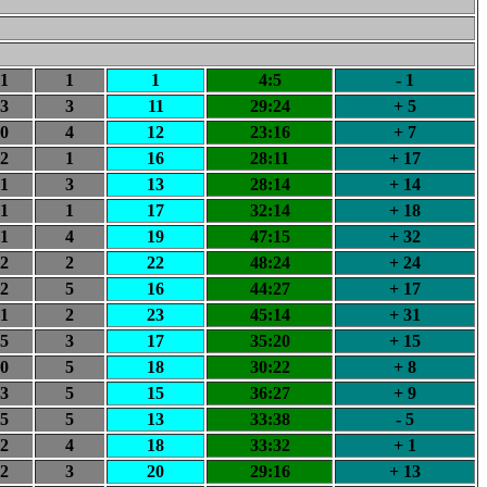
1
1
1
4:5
- 1
3
3
11
29:24
+ 5
0
4
12
23:16
+ 7
2
1
16
28:11
+ 17
1
3
13
28:14
+ 14
1
1
17
32:14
+ 18
1
4
19
47:15
+ 32
2
2
22
48:24
+ 24
2
5
16
44:27
+ 17
1
2
23
45:14
+ 31
5
3
17
35:20
+ 15
0
5
18
30:22
+ 8
3
5
15
36:27
+ 9
5
5
13
33:38
- 5
2
4
18
33:32
+ 1
2
3
20
29:16
+ 13