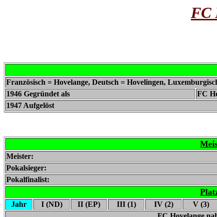
FC 
Französisch = Hovelange, Deutsch = Hovelingen, Luxemburgisc
1946 Gegründet als
FC Ho
1947 Aufgelöst
Meis
Meister:
Pokalsieger:
Pokalfinalist:
Plat
Jahr
I (ND)
II (EP)
III (1)
IV (2)
V (3)
FC Hovelange nahm