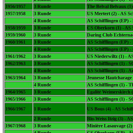
1956/1957
3 Runde
The Belval Belvaux (1) 
1957/1958
3 Runde
US Mertert (2) - AS Sc
4 Runde
AS Schifflingen (EP) 
1958/1959
3 Runde
CS Oberkorn (1) - AS S
1959/1960
3 Runde
Daring Club Echternach
1960/1961
3 Runde
AS Schifflingen (EP) 
4 Runde
AS Schifflingen (EP) 
1961/1962
3 Runde
US Niederwiltz (1) - A
1962/1963
3 Runde
AS Schifflingen (1) - 
4 Runde
AS Schifflingen (1) - 
1963/1964
3 Runde
Jeunesse Hautcharage 
4 Runde
AS Schifflingen (1) - 
1964/1965
3 Runde
Egalité Weimerskirch (
1965/1966
3 Runde
AS Schifflingen (1) - 
1966/1967
1 Runde
US Bous (4) -
AS Schiff
2 Runde
Blo-Weiss Itzig (3) -
AS 
1967/1968
3 Runde
Minière Lasauvage (2)
4 Runde
CS Oberkorn (EP) -
AS