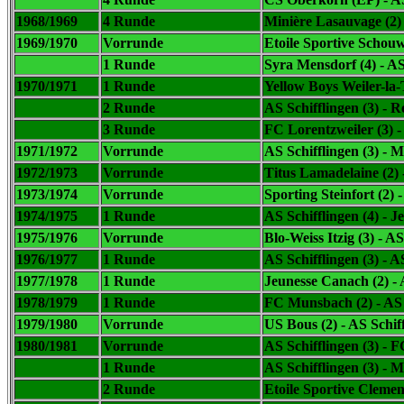
1968/1969
4 Runde
Minière Lasauvage (2)
1969/1970
Vorrunde
Etoile Sportive Schouwe
1 Runde
Syra Mensdorf (4) -
AS
1970/1971
1 Runde
Yellow Boys Weiler-la-
2 Runde
AS Schifflingen (3) - 
3 Runde
FC Lorentzweiler (3) -
1971/1972
Vorrunde
AS Schifflingen (3) - 
1972/1973
Vorrunde
Titus Lamadelaine (2) 
1973/1974
Vorrunde
Sporting Steinfort (2) 
1974/1975
1 Runde
AS Schifflingen (4) - 
1975/1976
Vorrunde
Blo-Weiss Itzig (3) -
AS 
1976/1977
1 Runde
AS Schifflingen (3) - 
1977/1978
1 Runde
Jeunesse Canach (2) -
1978/1979
1 Runde
FC Munsbach (2) -
AS 
1979/1980
Vorrunde
US Bous (2) -
AS Schiff
1980/1981
Vorrunde
AS Schifflingen (3) - F
1 Runde
AS Schifflingen (3) - 
2 Runde
Etoile Sportive Clemen