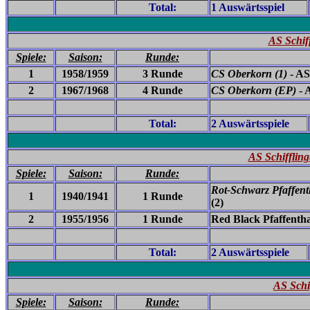
Total:
1 Auswärtsspiel
AS Schif
Spiele:
Saison:
Runde:
1
1958/1959
3 Runde
CS Oberkorn
(1)
- AS
2
1967/1968
4 Runde
CS Oberkorn
(EP)
- A
Total:
2 Auswärtsspiele
AS Schiffling
Spiele:
Saison:
Runde:
Rot-Schwarz Pfaffent
1
1940/1941
1 Runde
(2)
2
1955/1956
1 Runde
Red Black Pfaffentha
Total:
2 Auswärtsspiele
AS Schi
Spiele:
Saison:
Runde: