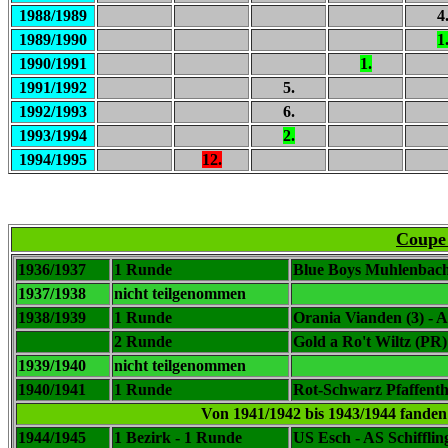
1988/1989
4
1989/1990
1
1990/1991
1.
1991/1992
5.
1992/1993
6.
1993/1994
2.
1994/1995
12.
Coupe
1936/1937
1 Runde
Blue Boys Muhlenbach (
1937/1938
nicht teilgenommen
1938/1939
1 Runde
Orania Vianden (3) - A
2 Runde
Gold a Ro't Wiltz (PR) 
1939/1940
nicht teilgenommen
1940/1941
1 Runde
Rot-Schwarz Pfaffentha
Von 1941/1942 bis 1943/1944 fanden 
1944/1945
1 Bezirk - 1 Runde
US Esch - AS Schifflin