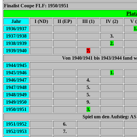
Finalist Coupe FLF: 1950/1951
Plat
Jahr
I (ND)
II (EP)
III (1)
IV (2)
V (
1936/1937
1
1937/1938
3.
1938/1939
2.
1939/1940
7.
Von 1940/1941 bis 1943/1944 fand we
1944/1945
1945/1946
1.
1946/1947
4.
1947/1948
5.
1948/1949
5.
1949/1950
9.
1950/1951
3.
Spiel um den Aufstieg: AS
1951/1952
6.
1952/1953
7.