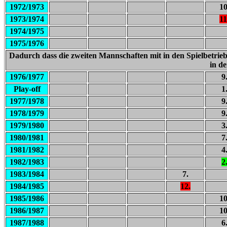
1972/1973
10
1973/1974
11
1974/1975
1975/1976
Dadurch dass die zweiten Mannschaften mit in den Spielbetrieb
in de
1976/1977
9
Play-off
1
1977/1978
9
1978/1979
9
1979/1980
3
1980/1981
7
1981/1982
4
1982/1983
2
1983/1984
7.
1984/1985
12.
1985/1986
10
1986/1987
10
1987/1988
6