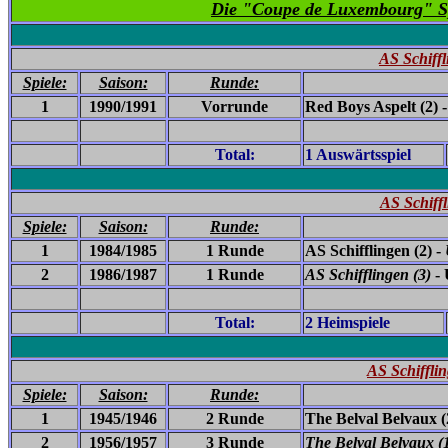
Die "Coupe de Luxembourg" Spi
AS Schiffl
Spiele:
Saison:
Runde:
1
1990/1991
Vorrunde
Red Boys Aspelt (2) 
Total:
1 Auswärtsspiel
AS Schiff
Spiele:
Saison:
Runde:
1
1984/1985
1 Runde
AS Schifflingen (2) -
2
1986/1987
1 Runde
AS Schifflingen (3)
- 
Total:
2 Heimspiele
AS Schiffli
Spiele:
Saison:
Runde:
1
1945/1946
2 Runde
The Belval Belvaux (
2
1956/1957
3 Runde
The Belval Belvaux (