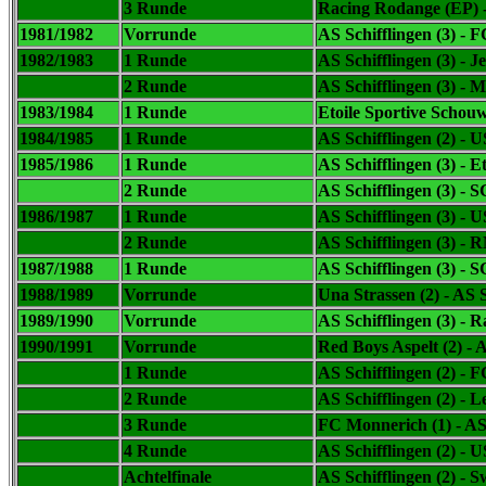
3 Runde
Racing Rodange (EP) 
1981/1982
Vorrunde
AS Schifflingen (3) - 
1982/1983
1 Runde
AS Schifflingen (3) - 
2 Runde
AS Schifflingen (3) - 
1983/1984
1 Runde
Etoile Sportive Schouwe
1984/1985
1 Runde
AS Schifflingen (2) - 
1985/1986
1 Runde
AS Schifflingen (3) - E
2 Runde
AS Schifflingen (3) - S
1986/1987
1 Runde
AS Schifflingen (3) - 
2 Runde
AS Schifflingen (3) -
1987/1988
1 Runde
AS Schifflingen (3) - S
1988/1989
Vorrunde
Una Strassen (2) -
AS S
1989/1990
Vorrunde
AS Schifflingen (3) - 
1990/1991
Vorrunde
Red Boys Aspelt (2) -
A
1 Runde
AS Schifflingen (2) - 
2 Runde
AS Schifflingen (2) -
3 Runde
FC Monnerich (1) -
AS
4 Runde
AS Schifflingen (2) - 
Achtelfinale
AS Schifflingen (2) - 