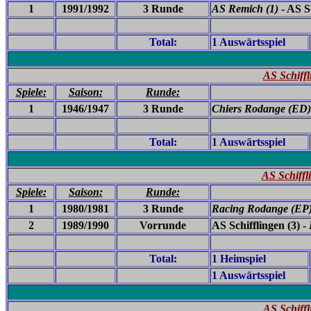
1
1991/1992
3 Runde
AS Remich
(1)
- AS Sc
Total:
1 Auswärtsspiel
AS Schiff
Spiele:
Saison:
Runde:
1
1946/1947
3 Runde
Chiers Rodange (ED)
Total:
1 Auswärtsspiel
AS Schiffl
Spiele:
Saison:
Runde:
1
1980/1981
3 Runde
Racing Rodange
(EP
2
1989/1990
Vorrunde
AS Schifflingen (3) -
Total:
1 Heimspiel
1 Auswärtsspiel
AS Schiff