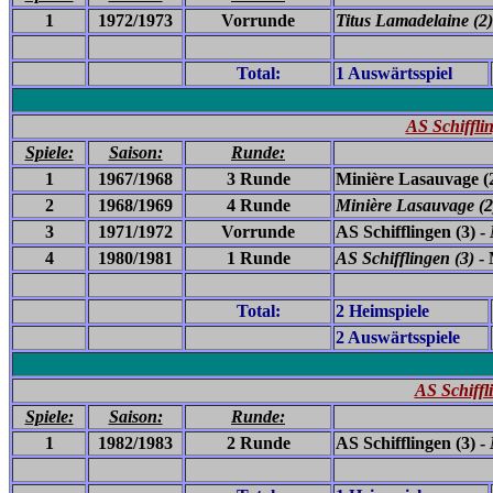
1
1972/1973
Vorrunde
Titus Lamadelaine (2)
Total:
1 Auswärtsspiel
AS Schiffli
Spiele:
Saison:
Runde:
1
1967/1968
3 Runde
Minière Lasauvage (
2
1968/1969
4 Runde
Minière Lasauvage (2
3
1971/1972
Vorrunde
AS Schifflingen (3) -
4
1980/1981
1 Runde
AS Schifflingen (3)
- 
Total:
2 Heimspiele
2 Auswärtsspiele
AS Schiffl
Spiele:
Saison:
Runde:
1
1982/1983
2 Runde
AS Schifflingen (3) -