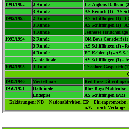
1991/1992
2 Runde
Les Aiglons Dalheim (2
3 Runde
AS Remich (1) - AS Sch
1992/1993
2 Runde
AS Schifflingen (1) - 
3 Runde
AS Schifflingen (1) - 
4 Runde
Jeunesse Hautcharage (
1993/1994
2 Runde
Old Boys Consdorf (1) 
3 Runde
AS Schifflingen (1) - R
4 Runde
FC Kehlen (1) - AS Schi
Achtelfinale
AS Schifflingen (1) - 
1994/1995
3 Runde
Tricolore Gasperich (1)
1945/1946
Viertelfinale
Red Boys Differdingen
1950/1951
Halbfinale
Blue Boys Muhlenbach
Endspiel
AS Schifflingen (PR) -
Erklärungen: ND = Nationaldivision, EP = Ehrenpromotion, ED
n.V. = nach Verlängeru