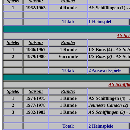
Spiele:
Saison:
Runde:
1
1962/1963
4 Runde
AS Schifflingen (1) -
Total:
1 Heimspiel
AS Sch
Spiele:
Saison:
Runde:
1
1966/1967
1 Runde
US Bous (4) -
AS Schi
2
1979/1980
Vorrunde
US Bous (2)
- AS Schi
Total:
2 Auswärtsspiele
AS Schiffl
Spiele:
Saison:
Runde:
1
1974/1975
1 Runde
AS Schifflingen (4) -
2
1977/1978
1 Runde
Jeunesse Canach (2)
3
1982/1983
1 Runde
AS Schifflingen (3)
- 
Total:
2 Heimspiele