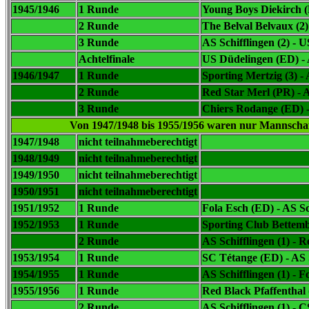
1945/1946
1 Runde
Young Boys Diekirch (P
2 Runde
The Belval Belvaux (2) 
3 Runde
AS Schifflingen (2) - 
Achtelfinale
US Düdelingen (ED) - A
1946/1947
1 Runde
Sporting Mertzig (3) -
2 Runde
Red Star Merl (PR) - A
3 Runde
Chiers Rodange (ED) -
Von 1947/1948 bis 1955/1956 waren nur Mannschaft
1947/1948
nicht teilnahmeberechtigt
1948/1949
nicht teilnahmeberechtigt
1949/1950
nicht teilnahmeberechtigt
1950/1951
nicht teilnahmeberechtigt
1951/1952
1 Runde
Fola Esch (ED) - AS Sc
1952/1953
1 Runde
Sporting Club Bettembo
2 Runde
AS Schifflingen (1) - 
1953/1954
1 Runde
SC Tétange (ED) - AS S
1954/1955
1 Runde
AS Schifflingen (1) - 
1955/1956
1 Runde
Red Black Pfaffenthal (
2 Runde
AS Schifflingen (1) - 