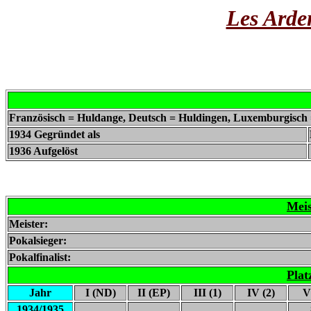
Les Arde
Französisch = Huldange, Deutsch = Huldingen, Luxemburgisch
1934 Gegründet als
1936 Aufgelöst
Meis
Meister:
Pokalsieger:
Pokalfinalist:
Plat
Jahr
I (ND)
II (EP)
III (1)
IV (2)
V
1934/1935