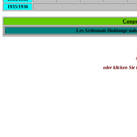
1935/1936
Coupe
Les Ardennais Huldange nah
oder klicken Sie