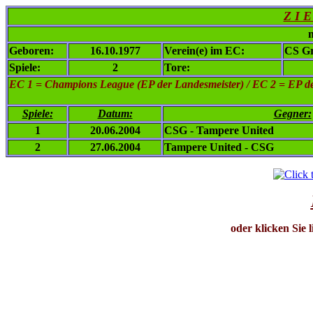
Z I E
n
Geboren:
16.10.1977
Verein(e) im EC:
CS G
Spiele:
2
Tore:
EC 1
= Champions League (EP der Landesmeister) / EC 2 = EP de
Spiele:
Datum:
Gegner:
1
20.06.2004
CSG - Tampere United
2
27.06.2004
Tampere United - CSG
oder klicken Sie