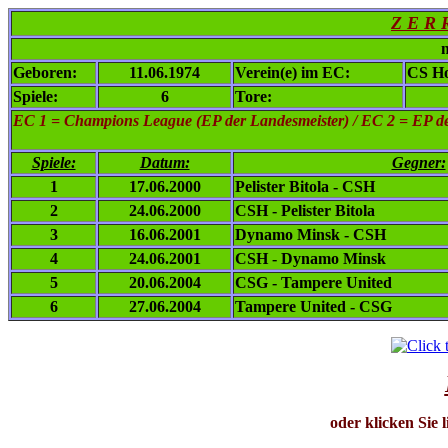
Z E R 
n
Geboren:
11.06.1974
Verein(e) im EC:
CS Ho
Spiele:
6
Tore:
EC 1
= Champions League (EP der Landesmeister) / EC 2 = EP de
Spiele:
Datum:
Gegner:
1
17.06.2000
Pelister Bitola - CSH
2
24.06.2000
CSH - Pelister Bitola
3
16.06.2001
Dynamo Minsk - CSH
4
24.06.2001
CSH - Dynamo Minsk
5
20.06.2004
CSG - Tampere United
6
27.06.2004
Tampere United - CSG
oder klicken Sie