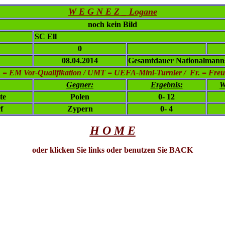
W E G N E Z _ Logane
noch kein Bild
SC Ell
0
08.04.2014
Gesamtdauer Nationalmanns
= EM Vor-Qualifikation / UMT = UEFA-Mini-Turnier / Fr. = Freu
Gegner:
Ergebnis:
W
te
Polen
0- 12
f
Zypern
0- 4
H O M E
oder klicken Sie links oder benutzen Sie BACK