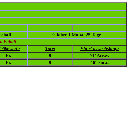
chaft:
0 Jahre 1 Monat 25 Tage
ndschaft
ettbewerb:
Tore:
Ein-/Auswechslung:
Fr.
0
71' Ausw.
Fr.
0
46' Einw.