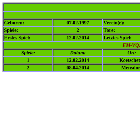
Geboren:
07.02.1997
Verein(e):
Spiele:
2
Tore:
Erstes Spiel:
12.02.2014
Letztes Spiel:
EM-VQ. 
Spiele:
Datum:
Ort:
1
12.02.2014
Koetschet
2
08.04.2014
Mensdor