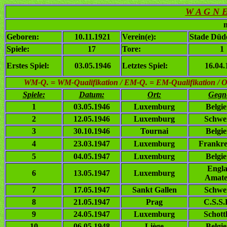
W A G N 
n
Geboren:
10.11.1921
Verein(e):
Stade Düd
Spiele:
17
Tore:
1
Erstes Spiel:
03.05.1946
Letztes Spiel:
16.04.
WM-Q. = WM-Qualifikation / EM-Q. = EM-Qualifikation / Ol. 
Spiele:
Datum:
Ort:
Gegn
1
03.05.1946
Luxemburg
Belgi
2
12.05.1946
Luxemburg
Schwe
3
30.10.1946
Tournai
Belgi
4
23.03.1947
Luxemburg
Frankre
5
04.05.1947
Luxemburg
Belgi
Engl
6
13.05.1947
Luxemburg
Amate
7
17.05.1947
Sankt Gallen
Schwe
8
21.05.1947
Prag
C.S.S.
9
24.05.1947
Luxemburg
Schott
10
06.05.1948
Liège
Belgi