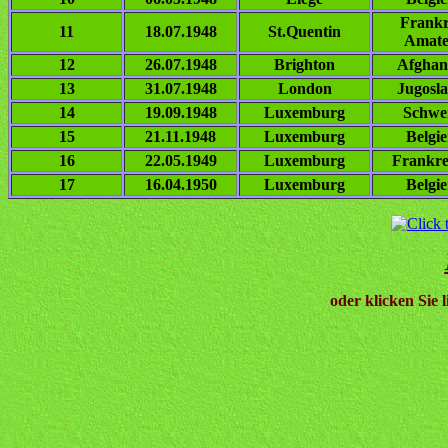
Frankr
11
18.07.1948
St.Quentin
Amate
12
26.07.1948
Brighton
Afghan
13
31.07.1948
London
Jugosl
14
19.09.1948
Luxemburg
Schwe
15
21.11.1948
Luxemburg
Belgi
16
22.05.1949
Luxemburg
Frankre
17
16.04.1950
Luxemburg
Belgi
oder klicken Sie