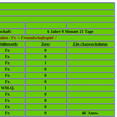
chaft:
6 Jahre 9 Monate 21 Tage
ion / Fr. = Freundschaftsspiel /
ettbewerb:
Tore:
Ein-/Auswechslung:
Fr.
0
Fr.
0
Fr.
1
Fr.
0
Fr.
0
Fr.
0
WM-Q.
1
Fr.
0
Fr.
0
Fr.
0
Fr.
0
46' Ausw.