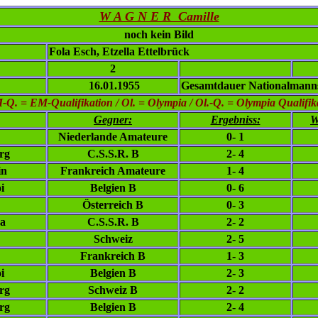
W A G N E R Camille
noch kein Bild
Fola Esch, Etzella Ettelbrück
2
16.01.1955
Gesamtdauer Nationalmanns
. = EM-Qualifikation / Ol. = Olympia / Ol.-Q. = Olympia Qualifikat
Gegner:
Ergebniss:
W
Niederlande Amateure
0- 1
rg
C.S.S.R. B
2- 4
in
Frankreich Amateure
1- 4
i
Belgien B
0- 6
Österreich B
0- 3
va
C.S.S.R. B
2- 2
Schweiz
2- 5
Frankreich B
1- 3
i
Belgien B
2- 3
rg
Schweiz B
2- 2
rg
Belgien B
2- 4