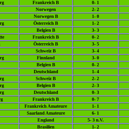
rg
Frankreich B
0- 1
Norwegen
2- 2
Norwegen B
1- 0
rg
Österreich B
1- 2
Belgien B
3- 3
tte
Frankreich B
0- 2
z
Österreich B
3- 5
Schweiz B
3- 4
rg
Finnland
3- 0
Belgien B
0- 2
Deutschland
1- 4
rg
Schweiz B
2- 2
rg
Belgien B
2- 3
rg
Deutschland
0- 3
rg
Frankreich B
0- 7
Frankreich Amateure
1- 1
Saarland Amateure
6- 1
England
5- 3 n.V.
Brasilien
1- 2