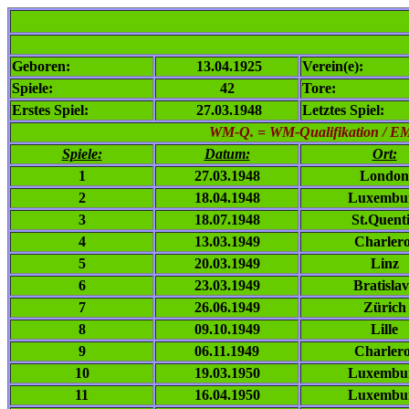
Geboren:
13.04.1925
Verein(e):
Spiele:
42
Tore:
Erstes Spiel:
27.03.1948
Letztes Spiel:
WM-Q. = WM-Qualifikation / EM-Q
Spiele:
Datum:
Ort:
1
27.03.1948
London
2
18.04.1948
Luxembu
3
18.07.1948
St.Quent
4
13.03.1949
Charlero
5
20.03.1949
Linz
6
23.03.1949
Bratisla
7
26.06.1949
Zürich
8
09.10.1949
Lille
9
06.11.1949
Charlero
10
19.03.1950
Luxembu
11
16.04.1950
Luxembu