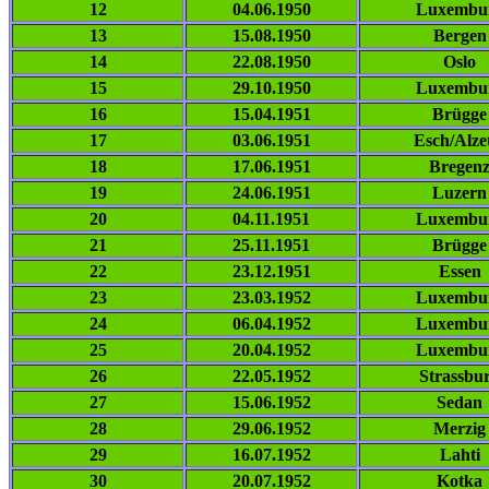
12
04.06.1950
Luxembu
13
15.08.1950
Bergen
14
22.08.1950
Oslo
15
29.10.1950
Luxembu
16
15.04.1951
Brügge
17
03.06.1951
Esch/Alze
18
17.06.1951
Bregen
19
24.06.1951
Luzern
20
04.11.1951
Luxembu
21
25.11.1951
Brügge
22
23.12.1951
Essen
23
23.03.1952
Luxembu
24
06.04.1952
Luxembu
25
20.04.1952
Luxembu
26
22.05.1952
Strassbu
27
15.06.1952
Sedan
28
29.06.1952
Merzig
29
16.07.1952
Lahti
30
20.07.1952
Kotka