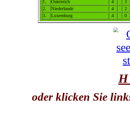
1.
Österreich
4
3
2.
Niederlande
4
2
3.
Luxemburg
4
0
H
oder klicken Sie lin