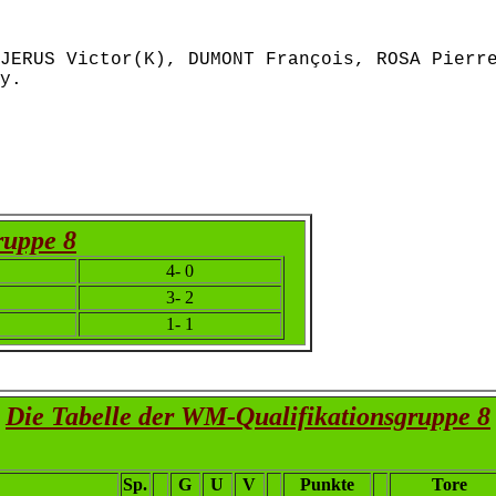
JERUS Victor(K), DUMONT François, ROSA Pierr
y.
ruppe 8
4- 0
3- 2
1- 1
Die Tabelle der WM-Qualifikationsgruppe 8
Sp.
G
U
V
Punkte
Tore