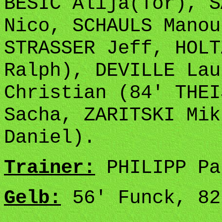
BESIC Alija(Tor), S
Nico, SCHAULS Manou
STRASSER Jeff, HOLT
Ralph), DEVILLE Lau
Christian (84' THEI
Sacha, ZARITSKI Mik
Daniel).
Trainer:
PHILIPP Pa
Gelb:
56' Funck, 82