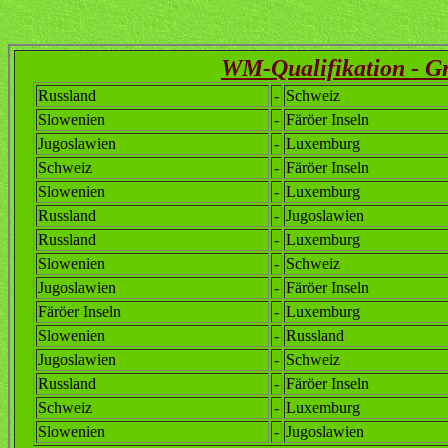
WM-Qualifikation - G
Russland
-
Schweiz
Slowenien
-
Färöer Inseln
Jugoslawien
-
Luxemburg
Schweiz
-
Färöer Inseln
Slowenien
-
Luxemburg
Russland
-
Jugoslawien
Russland
-
Luxemburg
Slowenien
-
Schweiz
Jugoslawien
-
Färöer Inseln
Färöer Inseln
-
Luxemburg
Slowenien
-
Russland
Jugoslawien
-
Schweiz
Russland
-
Färöer Inseln
Schweiz
-
Luxemburg
Slowenien
-
Jugoslawien