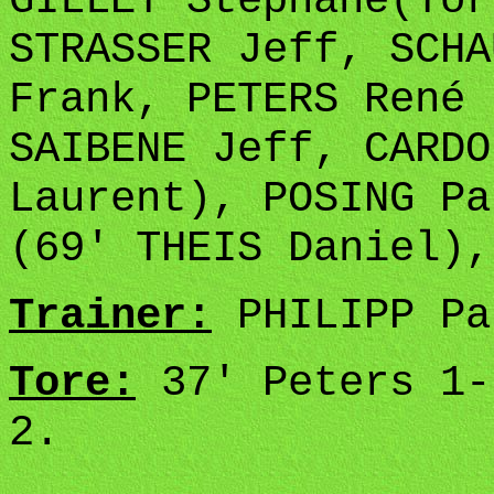
GILLET Stéphane(Tor
STRASSER Jeff, SCHA
Frank, PETERS René 
SAIBENE Jeff, CARDO
Laurent), POSING Pa
(69' THEIS Daniel),
Trainer:
PHILIPP Pa
Tore:
37' Peters 1-
2.