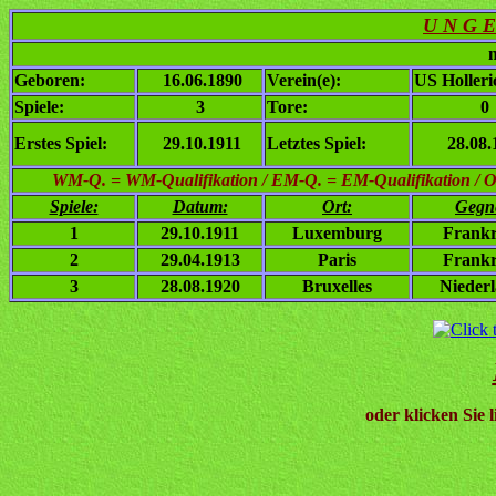
U N G E
n
Geboren:
16.06.1890
Verein(e):
US Holler
Spiele:
3
Tore:
0
Erstes Spiel:
29.10.1911
Letztes Spiel:
28.08.
WM-Q. = WM-Qualifikation / EM-Q. = EM-Qualifikation / Ol. 
Spiele:
Datum:
Ort:
Gegn
1
29.10.1911
Luxemburg
Frankr
2
29.04.1913
Paris
Frankr
3
28.08.1920
Bruxelles
Nieder
oder klicken Sie