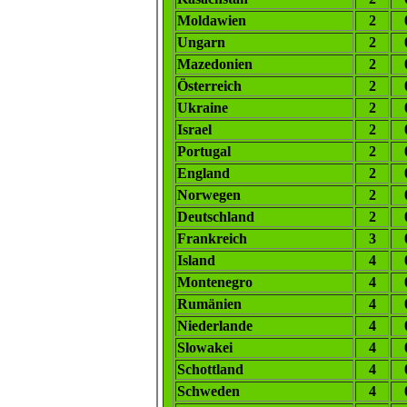
Moldawien
2
Ungarn
2
Mazedonien
2
Österreich
2
Ukraine
2
Israel
2
Portugal
2
England
2
Norwegen
2
Deutschland
2
Frankreich
3
Island
4
Montenegro
4
Rumänien
4
Niederlande
4
Slowakei
4
Schottland
4
Schweden
4