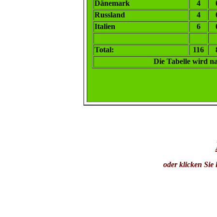
Dänemark
4
Russland
4
Italien
6
Total:
116
Die Tabelle wird n
oder klicken Sie