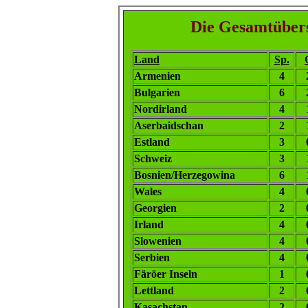
Die Gesamtübers
Land
Sp.
Armenien
4
Bulgarien
6
Nordirland
4
Aserbaidschan
2
Estland
3
Schweiz
3
Bosnien/Herzegowina
6
Wales
4
Georgien
2
Irland
4
Slowenien
4
Serbien
4
Färöer Inseln
1
Lettland
2
Kasachstan
2