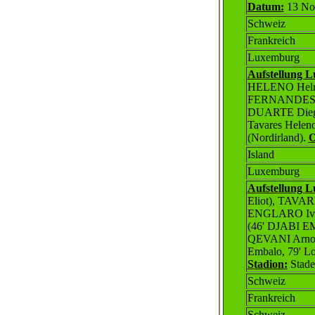
Datum:
13 No
Schweiz
Frankreich
Luxemburg
Aufstellung 
HELENO Helm
FERNANDES M
DUARTE Dieg
Tavares Heleno 
(Nordirland
)
.
O
Island
Luxemburg
Aufstellung 
Eliot), TAVA
ENGLARO Iva
(46' DJABI 
QEVANI Arno
Embalo, 79' L
Stadion:
Stade 
Schweiz
Frankreich
Schweiz