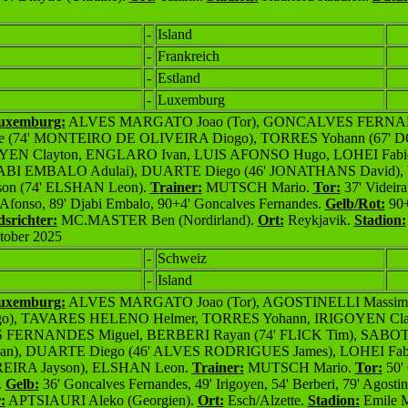
-
Island
-
Frankreich
-
Estland
-
Luxemburg
Luxemburg:
ALVES MARGATO Joao (Tor), GONCALVES FERNAN
ne (74' MONTEIRO DE OLIVEIRA Diogo), TORRES Yohann (67'
GOYEN Clayton, ENGLARO Ivan, LUIS AFONSO Hugo, LOHEI Fab
JABI EMBALO Adulai), DUARTE Diego (46' JONATHANS David)
on (74' ELSHAN Leo
n)
.
Trainer:
MUTSCH Mario.
Tor:
37' Videira 
 Afonso, 89' Djabi Embalo
, 90+4' Goncalves Fernandes.
Gelb/Rot:
90+
dsrichter:
M
C.MASTER Ben
(Nordirland
)
.
Ort:
Reykjavik.
Stadion:
ober 2025
-
Schweiz
-
Island
Luxemburg:
ALVES MARGATO Joao (Tor), AGOSTINELLI Massimo
), TAVARES HELENO Helmer, TORRES Yohann, IRIGOYEN Clay
ERNANDES Miguel, BERBERI Rayan (74' FLICK Tim), SABOTIC
), DUARTE Diego (46' ALVES RODRIGUES James), LOHEI Fabi
EIRA Jayson), ELSHAN Leon.
Trainer:
MUTSCH Mario.
Tor:
50'
.
Gelb:
36' Goncalves Fernandes
, 49' Irigoyen, 54' Berberi, 79' Agostine
:
APTSIAURI Aleko (Georgien
)
.
Ort:
Esch/Alzette.
Stadion:
Emile M