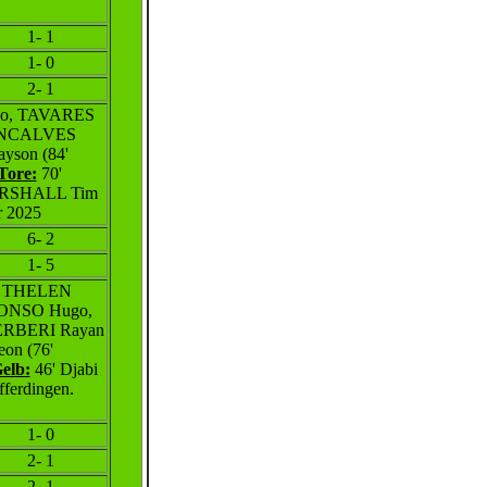
1- 1
1- 0
2- 1
mo, TAVARES
GONCALVES
son (84'
Tore:
70'
SHALL Tim
 2025
6- 2
1- 5
2' THELEN
FONSO Hugo,
RBERI Rayan
on (76'
elb:
46' Djabi
ferdingen.
1- 0
2- 1
2- 1