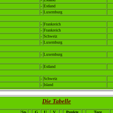
-
Estland
-
Luxemburg
-
Frankreich
-
Frankreich
-
Schweiz
-
Luxemburg
-
Luxemburg
-
Estland
-
Schweiz
-
Island
Die Tabelle
Sp.
G
U
V
Punkte
Tore