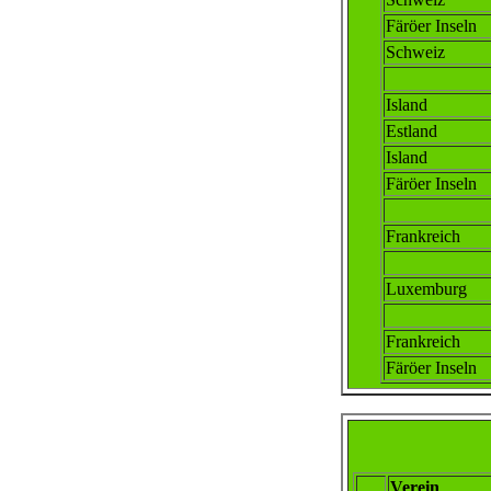
Färöer Inseln
Schweiz
Island
Estland
Island
Färöer Inseln
Frankreich
Luxemburg
Frankreich
Färöer Inseln
Verein