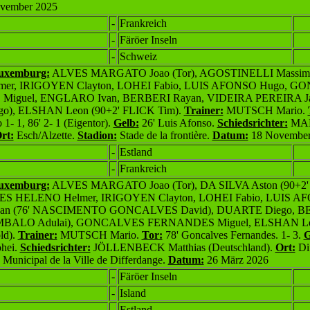
vember 2025
-
Frankreich
-
Färöer Inseln
-
Schweiz
Luxemburg:
ALVES MARGATO Joao (Tor), AGOSTINELLI Massi
er, IRIGOYEN Clayton, LOHEI Fabio, LUIS AFONSO Hugo, 
iguel, ENGLARO Ivan, BERBERI Rayan, VIDEIRA PEREIRA Jay
o), ELSHAN Leon (90+2' FLICK Tim).
Trainer:
MUTSCH Mario.
1- 1, 86' 2- 1 (Eigentor).
Gelb:
26' Luis Afonso.
Schiedsrichter:
MAR
rt:
Esch/Alzette.
Stadion:
Stade de la frontière.
Datum:
18 November
-
Estland
-
Frankreich
Luxemburg:
ALVES MARGATO Joao (Tor), DA SILVA Aston (90+
RES HELENO Helmer, IRIGOYEN Clayton, LOHEI Fabio, LUIS A
n (76' NASCIMENTO GONCALVES David), DUARTE Diego,
BE
EMBALO Adulai), GONCALVES FERNANDES Miguel, ELSHA
N Le
ld)
.
Trainer:
MUTSCH Mario.
Tor:
78' Goncalves Fernandes. 1- 3.
G
ohei.
Schiedsrichter:
JÖLLENBE
CK Matthias
(Deutschland
)
.
Ort:
Dif
Municipal de la Ville de Differdange.
Datum:
26 M
ärz 2026
-
Färöer Inseln
-
Island
-
Estland