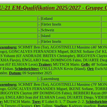
U-21 EM-Qualifikation 2025/2027 - Gruppe 
-
Estland
-
Färöer Inseln
-
Schweiz
-
Island
-
Färöer Inseln
Luxemburg:
SCHMIT Ben (Tor), AGOSTINELLI Massimo (46' MO
ogo), GONCALVES FERNANDES Miguel, IKENE Sofiane (54' K
S Yohann (63' ANDRADE BRITES Christophe), IRIGOYEN Clayt
HOXHA Flavjo), ENGLARO Ivan, DOMINGOS Fabio, DUARTE Die
on (63' ELSHAN Leon).
Trainer:
MUTSCH Mario.
Gelb:
48' Sofiane
9' Elshan.
Schiedsrichter:
O'SULLIVAN Kevin (Irland).
Ort:
Esch/Al
ntière.
Datum:
09 September 2025
-
Luxemburg
Luxemburg:
SCHMIT Ben (Tor), AGOSTINELLI Massimo (79' MO
ogo, GONCALVES FERNANDES Miguel, IKENE Sofiane, TORRE
 IRIGOYEN Clayton (89' DOMINGOS Fabio), BERBERI Rayan (89
), ENGLARO Ivan (64' ELSHAN Leon), DUARTE Diego, VIDE
r:
MUTSCH Mario.
Tore:
8' Lohei 0- 1, 7' Duarte 2- 2.
Schiedsrichte
Dmytro (Ukraine).
Ort:
Tallinn.
Stadion:
Kadrioru staadion.
Datu