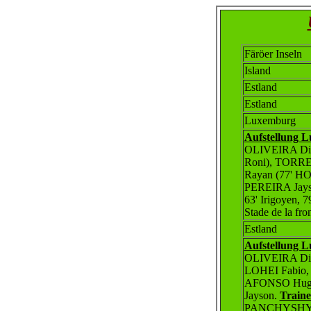
Färöer Inseln
Island
Estland
Estland
Luxemburg
Aufstellung 
OLIVEIRA Di
Roni), TORRE
Rayan (77' 
PEREIRA Jays
63' Irigoyen, 7
Stade de la fro
Estland
Aufstellung 
OLIVEIRA Di
LOHEI Fabio,
AFONSO Hugo
Jayson.
Traine
PANCHYSHYN 