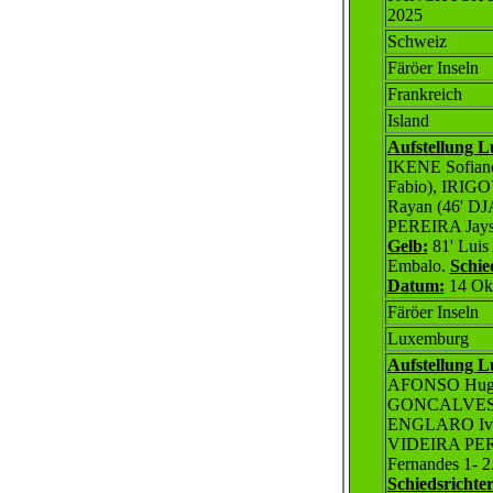
2025
Schweiz
Färöer Inseln
Frankreich
Island
Aufstellung 
IKENE Sofia
Fabio), IRI
Rayan (46' D
PEREIRA Jays
Gelb:
81' Luis
Embalo
.
Schie
Datum:
1
4
Okt
Färöer Inseln
Luxemburg
Aufstellung 
AFONSO Hugo
GONCALVES F
ENGLARO Ivan
VIDEIRA PER
Fernandes 1- 2
Schiedsrichter