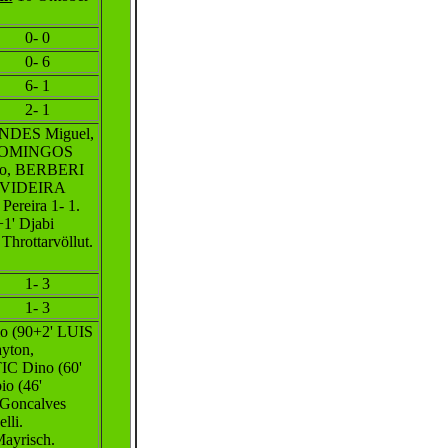
0- 0
0- 6
6- 1
2- 1
DES Miguel,
 DOMINGOS
io, BERBERI
, VIDEIRA
Pereira 1- 1.
1' Djabi
Throttarvöllut.
1- 3
1- 3
 (90+2' LUIS
ton,
 Dino (60'
o (46'
 Goncalves
lli.
ayrisch.