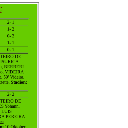
C
2- 1
1- 2
0- 2
1- 1
0- 1
NTEIRO DE
LISURICA
on, BERBERI
go, VIDEIRA
, 59' Videira,
zette.
Stadion:
2- 2
NTEIRO DE
S Yohann,
' LUIS
IRA PEREIRA
r:
m:
10 Oktober