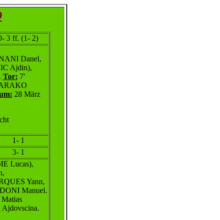
9
0- 3 ff. (1- 2)
,
NANI Danel,
C Ajdin),
.
Tor:
7'
ARAKO
um:
28 März
cht
1- 1
3- 1
E Lucas),
n,
RQUES Yann,
ONI Manuel.
 Matias
:
Ajdovscina.