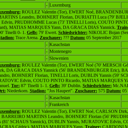
-
Luxemburg
Luxemburg:
ROULEZ Valentin (Tor), EWERT Noé, BRANDENBUR
TINS Leandro, BOHNERT Florian, DURIATTI Luca (79' BJELIC
dvin, PRUDHOMME Lucas (73' TINELLI Loris), COUTO PINTO R
rd), MATIAS MARQUES Yann, DA GRACA DIAS Yannick.
Train
0' Tinelli 0- 1.
Gelb:
79' Ewert.
Schiedsrichter:
NIKOLIC Bojan (Ser
tadion:
Trace Arena.
Zuschauer:
???
Datum:
05 September 2017
-
Kasachstan
-
Montenegro
-
Slowenien
Luxemburg:
ROULEZ Valentin (Tor), EWERT Noé (70' MERSCH Gér
k, DA GRACA DIAS Yannick (56' BRANDENBURGER Eric), B
dro, BOHNERT Florian, TINELLI Loris, DUBLIN Yannis (59' S
URATOVIC Edvin, COUTO PINTO Ricardo, MATIAS MARQUES Ya
nuel.
Tor:
87' Tinelli 1- 1.
Gelb:
39' Dublin.
Schiedsrichter:
Mc.NAB
rt:
Niederkorn.
Stadion:
"Jos Haupert".
Zuschauer:
575
Datum:
05 
-
Kasachstan
-
Frankreich
Luxemburg:
ROULEZ Valentin (Tor), EWERT Noé, CARLSON Dir
k, BARREIRO MARTINS Leandro, BOHNERT Florian (56' PRUDH
is (81' SCHAUS Yannick), DUBLIN Yannis, MURATOVIC Edvin,
 SACRAS Cédric), MATIAS MARQUES Yann.
Trainer:
CARDONI Ma