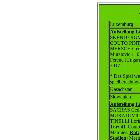
Luxemburg
Aufstellung 
SKENDEROVIC 
COUTO PINTO 
MERSCH Gérar
Muratovic 1- 0
Ferenc (Ungar
2017
* Das Spiel wu
spielberechtigte
Kasachstan
Slowenien
Aufstellung 
SACRAS Cédr
MURATOVIC E
TINELLI Lori
Tor:
41' Couto
Marques.
Rot:
Stadion:
Mestn