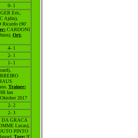
0- 1
GER Eric,
 Ajdin),
icardo (90'
er:
CARDONI
bien).
Ort:
4- 1
2- 1
1- 1
ard),
ARREIRO
CHAUS
nn.
Trainer:
B Ian
Oktober 2017
2- 2
2- 3
k, DA GRACA
OMME Lucas),
 COUTO PINTO
nuel.
Tore:
9'