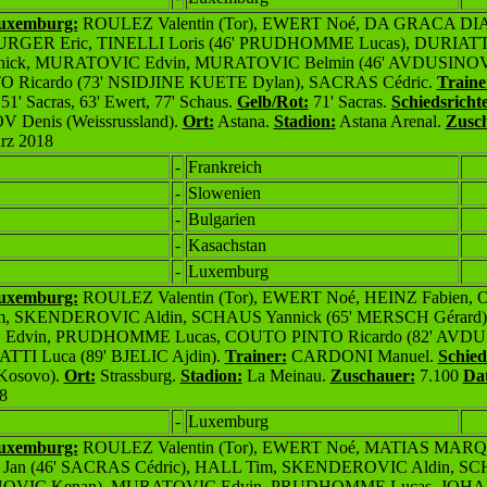
Luxemburg:
ROULEZ Valentin (Tor), EWERT Noé, DA GRACA DIAS
ER Eric, TINELLI Loris (46' PRUDHOMME Lucas), DURIATTI
ick, MURATOVIC Edvin, MURATOVIC Belmin (46' AVDUSINOV
Ricardo (73' NSIDJINE KUETE Dylan), SACRAS Cédric.
Traine
51' Sacras, 63' Ewert, 77' Schaus.
Gelb/Rot:
71' Sacras.
Schiedsrichte
enis (Weissrussland).
Ort:
Astana.
Stadion:
Astana Arenal.
Zusc
rz 2018
-
Frankreich
-
Slowenien
-
Bulgarien
-
Kasachstan
-
Luxem
burg
Luxemburg:
ROULEZ Valentin (Tor), EWERT Noé,
HEINZ Fabien,
m, SKENDEROVIC Aldin, SCHAUS Yannick (65' MERSCH Gérard)
dvin, PRUDHOMME Lucas, COUTO PINTO Ricardo (82' AVD
ATTI Luca
(89' BJELIC Ajdin).
Trainer:
CARDONI Manuel.
Schied
Kosovo).
Ort:
Strassburg.
Stadion:
La Meinau.
Zuschauer:
7.100
Da
8
-
Luxemburg
Luxemburg:
ROULEZ Valentin (Tor), EWERT Noé,
MATIAS MARQ
an (46' SACRAS Cédric), HALL Tim, SKENDEROVIC Aldin, SC
NOVIC Kenan), MURATOVIC Edvin, PRUDHOMME Lucas, JOHA