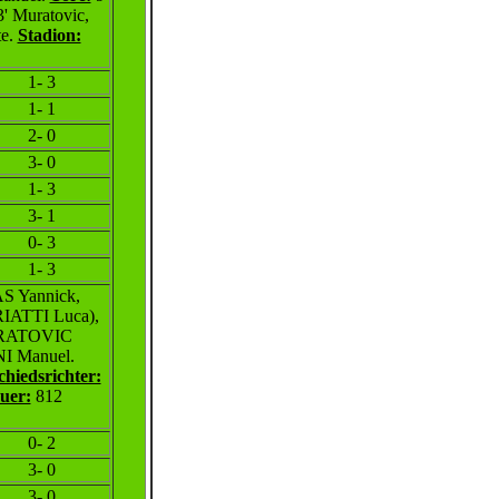
3' Muratovic,
te.
Stadion:
1- 3
1- 1
2- 0
3- 0
1- 3
3- 1
0- 3
1- 3
 Yannick,
ATTI Luca),
MURATOVIC
 Manuel.
chiedsrichter:
uer:
812
0- 2
3- 0
3- 0