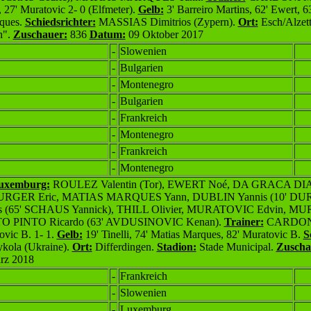
 27' Muratovic 2- 0 (Elfmeter).
Gelb:
3' Barreiro Martins, 62' Ewert, 6
rques.
Schiedsrichter:
MASSIAS Dimitrios (Zypern).
Ort:
Esch/Alzet
h".
Zuschauer:
836
Datum:
09 Oktober 2017
-
Slowenien
-
Bulgarien
-
Montenegro
-
Bulgarien
-
Frankreich
-
Montenegro
-
Frankreich
-
Montenegro
Luxemburg:
ROULEZ Valentin (Tor), EWERT Noé, DA GRACA DIAS
ER Eric, MATIAS MARQUES Yann, DUBLIN Yannis (10' DURI
s (65' SCHAUS Yannick), THILL Olivier, MURATOVIC Edvin, 
O PINTO Ricardo (63' AVDUSINOVIC Kenan).
Trainer:
CARDONI
ovic B. 1- 1.
Gelb:
19' Tinelli, 74' Matias Marques, 82' Muratovic B.
S
la (Ukraine).
Ort:
Differdingen.
Stadion:
Stade Municipal.
Zuscha
rz 2018
-
Frankreich
-
Slowenien
-
Luxemburg