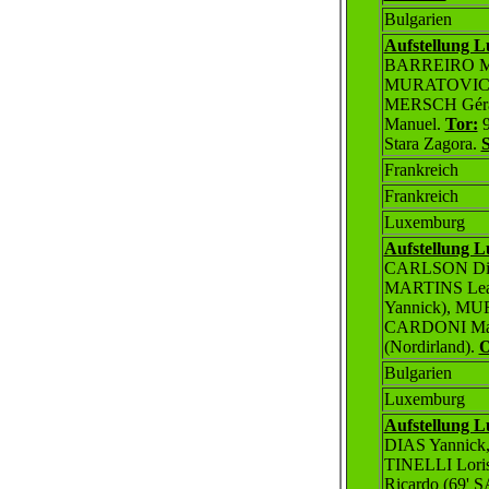
Bulgarien
Aufstellung 
BARREIRO MAR
MURATOVIC E
MERSCH Géra
Manuel.
Tor:
9
Stara Zagora.
S
Frankreich
Frankreich
Luxemburg
Aufstellung 
CARLSON Dir
MARTINS Lean
Yannick), M
CARDONI Ma
(Nordirland).
O
Bulgarien
Luxemburg
Aufstellung 
DIAS Yannic
TINELLI Lor
Ricardo (69'