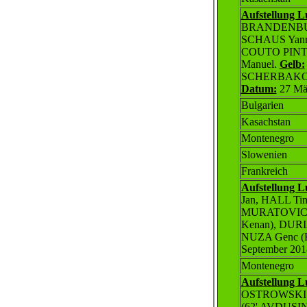
Aufstellung 
BRANDENBURG
SCHAUS Yann
COUTO PINTO 
Manuel.
Gelb:
SCHERBAKOV D
Datum:
27 Mä
Bul
garien
Kasachstan
Montenegro
Slowenien
Frankreich
Aufstellung 
Jan, HALL Ti
MURATOVIC E
Kenan), DURI
NUZA Genc (
September 201
Montenegro
Aufstellung 
OSTROWSKI J
(62' AVDUSI