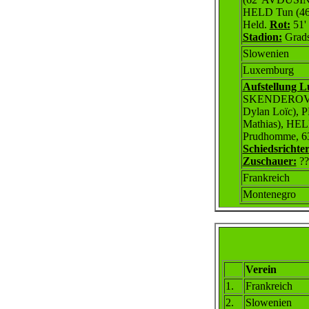
HELD Tun
(46
Held.
Rot:
51'
Stadion:
Grads
Slowenien
Luxemburg
Aufstellung 
SKENDEROVIC
Dylan Loïc)
Mathias),
HEL
Prudhomme, 63'
Schiedsrichter
Zuschauer:
?
Frankreich
Montenegro
Verein
1
.
Frankreich
2
.
Slowenien