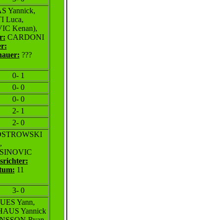
 Yannick,
 Luca,
IC Kenan),
r:
CARDONI
r:
hauer:
???
0- 1
0- 0
0- 0
2- 1
2- 0
 OSTROWSKI
,
USINOVIC
srichter:
tum:
11
3- 0
UES Yann
,
HAUS Yannick
NSSON Ryan,