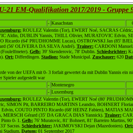
U-21 EM-Qualifikation 2017/2019 - Gruppe 
-
Kasachstan
Luxemburg:
ROULEZ Valentin (Tor), EWERT Noé, SACRAS Cédric
Aldin, DUBLIN Yannis, THILL Olivier, MURATOVIC Edvin, SI
Ricardo (64' PRUDHOMME Lucas), OSTROWSKI Jan (85' BJELI
d (56' OLIVEIRA DA SILVA André).
Trainer:
CARDONI Manuel
 (Foulelfmeter).
Gelb:
39' Skenderovic, 78' Dublin.
Schiedsrichter:
K
n).
Ort:
Differdingen.
Stadion:
Stade Municipal.
Zuschauer:
620
Dat
rde von der UEFA mit 0- 3 forfait gewertet da mit Dublin Yannis ein ni
r Spieler aufgestellt war
-
Montenegro
-
Luxemburg
Luxemburg:
ROULEZ Valentin (Tor), EWERT Noé (80' PRUDHOMM
ic, SIMON Pit, BARREIRO MARTINS Leandro, BOHNERT Floria
dvin, COUTO PINTO Ricardo (68' HEINZ Fabien), MATIAS MA
s, MERSCH Gérard (35' DA GRACA DIAS Yannick).
Trainer:
CARD
 Pinto 0- 1.
Gelb:
76' Muratovic, 81' Bohnert, 81' Barreiro Martins, 90'
33' Sacras.
Schiedsrichter:
JAKIMOVSKI Dejan (Mazedonien).
Ort
i Stadium.
Datum:
01 September 2017