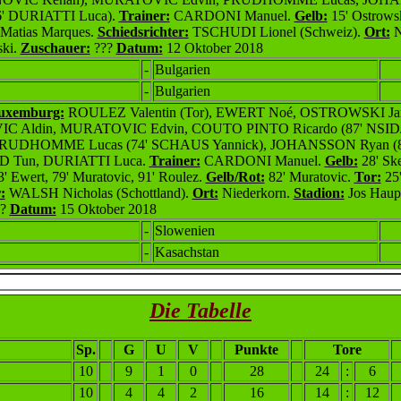
' DURIATTI Luca).
Trainer:
CARDONI Manuel.
Gelb:
15' Ostrowski
 Matias Marques.
Schiedsrichter:
TSCHUDI Lionel (Schweiz).
Ort:
N
ki.
Zuschauer:
???
Datum:
12 Oktober 2018
-
Bulgarien
-
Bulgarien
Luxemburg:
ROULEZ Valentin (Tor), EWERT Noé,
OSTROWSKI Jan
 Aldin, MURATOVIC Edvin, COUTO PINTO Ricardo (87' NSI
, PRUDHOMME Lucas (74' SCHAUS Yannick), JOHANSSON Ryan 
D Tun,
DURIATTI Luca.
Trainer:
CARDONI Manuel.
Gelb:
28' Ske
 Ewert, 79' Muratovic, 91' Roulez.
Gelb/Rot:
82' Muratovic.
Tor:
25'
:
WALSH Nicholas (Schottland).
Ort:
Niederkorn.
Stadion:
Jos Haupe
??
Datum:
15 Oktober 2018
-
Slowenien
-
Kasachstan
Die Tabelle
Sp.
G
U
V
Punkte
Tore
10
9
1
0
28
24
:
6
10
4
4
2
16
14
:
12