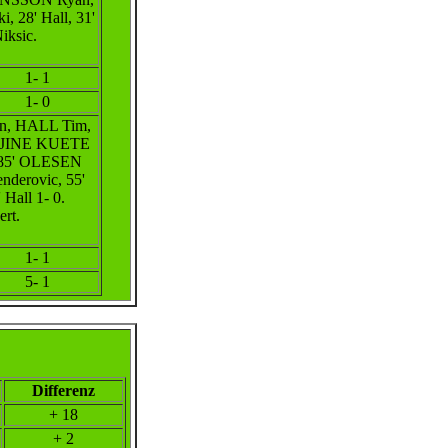
, 28' Hall, 31'
iksic.
1- 1
1- 0
, HALL Tim,
DJINE KUETE
(85' OLESEN
nderovic, 55'
 Hall 1- 0.
rt.
1- 1
5- 1
Differenz
+ 18
+ 2