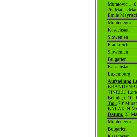
Muratovic 1- 0,
76' Matias Ma
Emile Mayrisc
Montenegro
Kasachstan
Slowenien
Frankreich
Slowenien
Bulgarien
Kasachstan
Luxemburg
Aufstellung 
BRANDENBURG
TINELLI Lori
Belmin, COUT
Tor:
70' Murat
BALAKIN Myko
Datum:
23 Mä
Montenegro
Bulgarien
Kasachstan