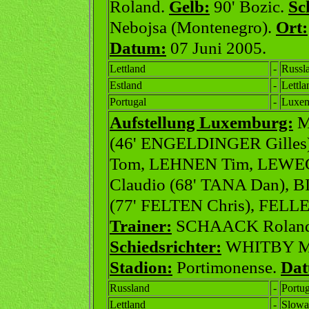
Roland.
Gelb:
90' Bozic.
Sc
Nebojsa (Montenegro).
Ort:
Datum:
07 Juni 2005.
Lettland
-
Russl
Estland
-
Lettla
Portugal
-
Luxe
Aufstellung Luxemburg:
M
(46' ENGELDINGER Gille
Tom, LEHNEN Tim, LEWE
Claudio (68' TANA Dan),
(77' FELTEN Chris), FELLE
Trainer:
SCHAACK Rolan
Schiedsrichter:
WHITBY Ma
Stadion:
Portimonense.
Dat
Russland
-
Portug
Lettland
-
Slowa