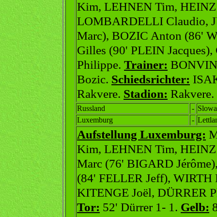
Kim, LEHNEN Tim, HEINZ 
LOMBARDELLI Claudio, J
Marc), BOZIC Anton (86'
Gilles (90' PLEIN Jacque
Philippe.
Trainer:
BONVINI
Bozic.
Schiedsrichter:
ISAK
Rakvere.
Stadion:
Rakvere.
Russland
-
Slowa
Luxemburg
-
Lettla
Aufstellung Luxemburg:
M
Kim, LEHNEN Tim, HEINZ
Marc (76' BIGARD Jérôme
(84' FELLER Jeff), WIRTH 
KITENGE Joël, DÜRRER Ph
Tor:
52' Dürrer 1- 1.
Gelb:
8