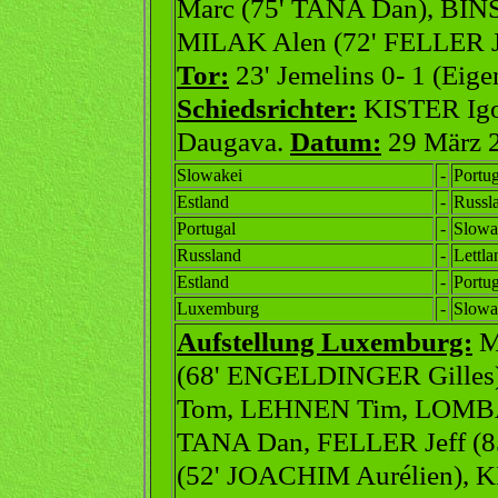
Marc (75' TANA Dan), BIN
MILAK Alen (72' FELLER J
Tor:
23' Jemelins 0- 1 (Eige
Schiedsrichter:
KISTER Igo
Daugava.
Datum:
29 März 
Slowakei
-
Portug
Estland
-
Russl
Portugal
-
Slowa
Russland
-
Lettla
Estland
-
Portug
Luxemburg
-
Slowa
Aufstellung Luxemburg:
M
(68' ENGELDINGER Gille
Tom, LEHNEN Tim, LOMBA
TANA Dan, FELLER Jeff (
(52' JOACHIM Aurélien), 