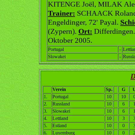
KITENGE Joël, MILAK Ale
Trainer:
SCHAACK Rolan
Engeldinger, 72' Payal.
Schi
(Zypern).
Ort:
Differdingen
Oktober 2005.
Portugal
-
Lettla
Slowakei
-
Russl
D
Verein
Sp.
G
1.
Portugal
10
10
2.
Russland
10
6
3.
Slowakei
10
6
4.
Lettland
10
3
5.
Estland
10
0
6.
Luxemburg
10
0