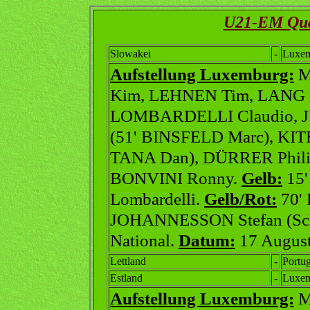
U21-EM Qual
Slowakei
-
Luxe
Aufstellung Luxemburg:
M
Kim, LEHNEN Tim, LANG B
LOMBARDELLI Claudio, J
(51' BINSFELD Marc), KIT
TANA Dan), DÜRRER Phili
BONVINI Ronny.
Gelb
:
15' 
Lombardelli.
Gelb/Rot:
70' 
JOHANNESSON Stefan (Sc
National.
Datum:
17 August
Lettland
-
Portug
Estland
-
Luxe
Aufstellung Luxemburg:
M