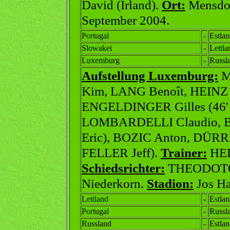
David (Irland).
Ort:
Mensdo
September 2004.
Portugal
-
Estla
Slowakei
-
Lettla
Luxemburg
-
Russl
Aufstellung Luxemburg:
M
Kim, LANG Benoît, HEINZ
ENGELDINGER Gilles (46'
LOMBARDELLI Claudio, 
Eric), BOZIC Anton, DÜRRE
FELLER Jeff).
Trainer:
HEL
Schiedsrichter:
THEODOTOU
Niederkorn.
Stadion:
Jos Ha
Lettland
-
Estla
Portugal
-
Russl
Russland
-
Estla