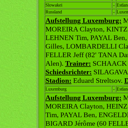
Slowakei
-
Estla
Russland
-
Luxe
Aufstellung Luxemburg:
M
MOREIRA Clayton, KINTZ
LEHNEN Tim, PAYAL Ben
Gilles, LOMBARDELLI Cla
FELLER Jeff (82' TANA Da
Alen).
Trainer:
SCHAACK 
Schiedsrichter:
SILAGAVA L
Stadion:
Eduard Streltsov.
Luxemburg
-
Estla
Aufstellung Luxemburg:
M
MOREIRA Clayton, HEINZ
Tim, PAYAL Ben, ENGELDI
BIGARD Jérôme (60 FELLER