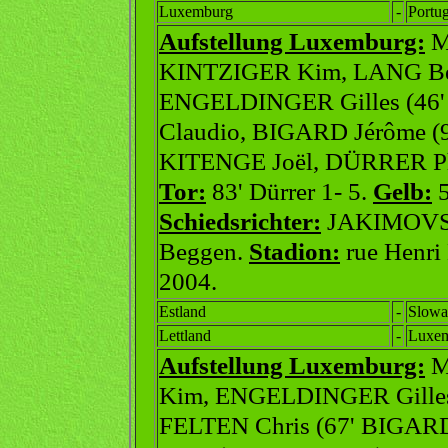
Luxemburg
-
Portug
Aufstellung Luxemburg:
M
KINTZIGER Kim, LANG Be
ENGELDINGER Gilles (46
Claudio, BIGARD Jérôme (
KITENGE Joël, DÜRRER Ph
Tor:
83' Dürrer 1- 5.
Gelb:
5
Schiedsrichter:
JAKIMOVSKI
Beggen.
Stadion:
rue Henri
2004.
Estland
-
Slowa
Lettland
-
Luxe
Aufstellung Luxemburg:
M
Kim, ENGELDINGER Gilles
FELTEN Chris (67' BIGAR