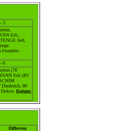
- 3
yton,
NN Eric,
TENGE Joël,
tenge.
 Frontière.
- 0
ton (76'
NN Eric (83'
JOACHIM
 Diederich, 90'
 Delcev.
Datum:
Differenz