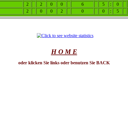
2
2
0
0
6
5
:
0
2
0
0
2
0
0
:
5
H O M E
oder klicken Sie links oder benutzen Sie BACK