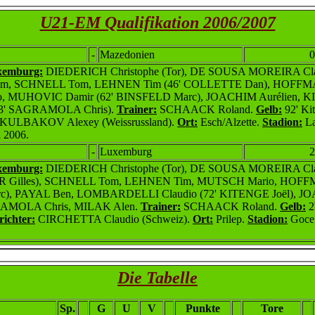
U21-EM Qualifikation 2006/2007
-
Mazedonien
0
xemburg:
DIEDERICH Christophe (Tor), DE SOUSA MOREIRA Cla
m, SCHNELL Tom, LEHNEN Tim (46' COLLETTE Dan), HOFFMA
 MUHOVIC Damir (62' BINSFELD Marc), JOACHIM Aurélien, KI
73' SAGRAMOLA Chris).
Trainer:
SCHAACK Roland.
Gelb:
92' Ki
KULBAKOV Alexey (Weissrussland).
Ort:
Esch/Alzette.
Stadion:
La
 2006.
-
Luxemburg
2
xemburg:
DIEDERICH Christophe (Tor), DE SOUSA MOREIRA Clay
Gilles), SCHNELL Tom, LEHNEN Tim, MUTSCH Mario, HOFFMA
), PAYAL Ben, LOMBARDELLI Claudio (72' KITENGE Joël), 
RAMOLA Chris, MILAK Alen.
Trainer:
SCHAACK Roland.
Gelb:
2'
richter:
CIRCHETTA Claudio (Schweiz).
Ort:
Prilep.
Stadion:
Goce
Die Tabelle
Sp.
G
U
V
Punkte
Tore