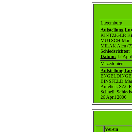
Luxemburg
Aufstellung Lu
KINTZIGER Ki
MUTSCH Mario,
MILAK Alen (
Schiedsrichter:
Datum:
12 April
Mazedonien
Aufstellung Lu
ENGELDINGER 
BINSFELD Marc
Aurélien, SAG
Schnell.
Schieds
26 April 2006.
Verein