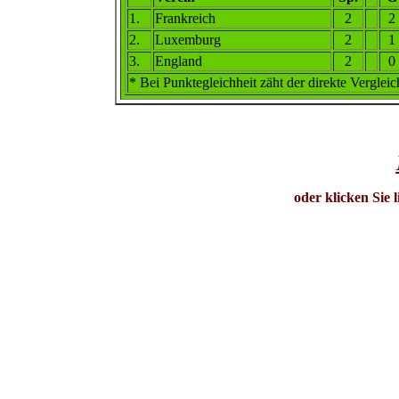
1
.
Frankreich
2
2
2.
Luxemburg
2
1
3
.
England
2
0
* Bei Punktegleichheit zäht der direkte Verg
leic
oder klicken Sie