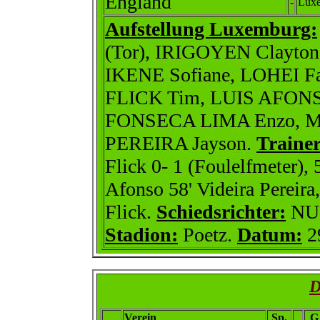
England
-
Lux
Aufstellung Luxemburg:
(Tor), IRIGOYEN Clayto
IKENE Sofiane, LOHEI F
FLICK Tim, LUIS AFON
FONSECA LIMA Enzo, 
PEREIRA Jayson.
Trainer
Flick 0- 1 (Foulelfmeter),
Afonso 58' Videira Pereira
Flick.
Schiedsrichter:
NU
Stadion:
Poetz.
Datum:
2
D
Verein
Sp.
G