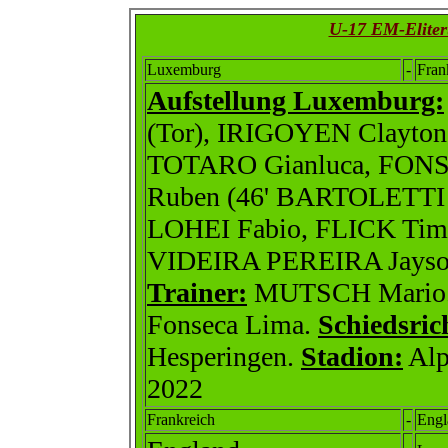
U-17 EM-Eliter
Luxemburg
-
Fran
Aufstellung Luxemburg:
(Tor), IRIGOYEN Clayto
TOTARO Gianluca, FON
Ruben (46' BARTOLETTI 
LOHEI Fabio, FLICK Ti
VIDEIRA PEREIRA Jayso
Trainer:
MUTSCH Mario
Fonseca Lima.
Schiedsric
Hesperingen.
Stadion:
Alp
2022
Frankreich
-
Engl