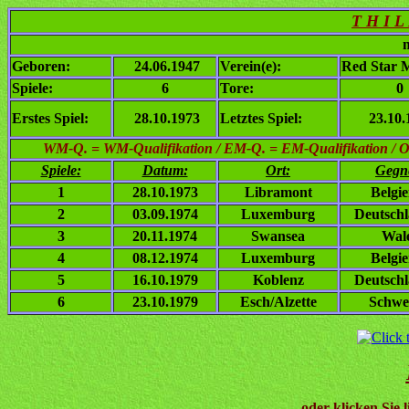
T H I L
n
Geboren:
24.06.1947
Verein(e):
Red Star 
Spiele:
6
Tore:
0
Erstes Spiel:
28.10.1973
Letztes Spiel:
23.10.
WM-Q. = WM-Qualifikation / EM-Q. = EM-Qualifikation / Ol. 
Spiele:
Datum:
Ort:
Gegn
1
28.10.1973
Libramont
Belgi
2
03.09.1974
Luxemburg
Deutsch
3
20.11.1974
Swansea
Wal
4
08.12.1974
Luxemburg
Belgi
5
16.10.1979
Koblenz
Deutsch
6
23.10.1979
Esch/Alzette
Schwe
oder klicken Sie