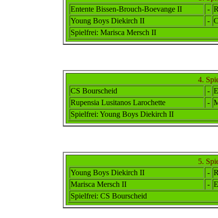
Entente Bissen-Brouch-Boevange II
-
R
Young Boys Diekirch II
-
C
Spielfrei
: Marisca Mersch II
4. Spi
CS Bourscheid
-
E
Rupensia Lusitanos Larochette
-
M
Spielfrei
: Young Boys Diekirch II
5. Spi
Young Boys Diekirch II
-
R
Marisca Mersch II
-
E
Spielfrei
: CS Bourscheid