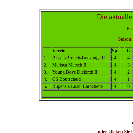
Die aktuelle
Kla
Saison 
Verein
Sp.
G
1
.
Bissen-Brouch-Boevange II
4
4
2
.
Marisca Mersch II
4
3
3
.
Young Boys Diekirch II
4
2
4
.
CS Bourscheid
4
1
5
.
Rupensia Lusit. Larochette
4
0
oder klicken Sie