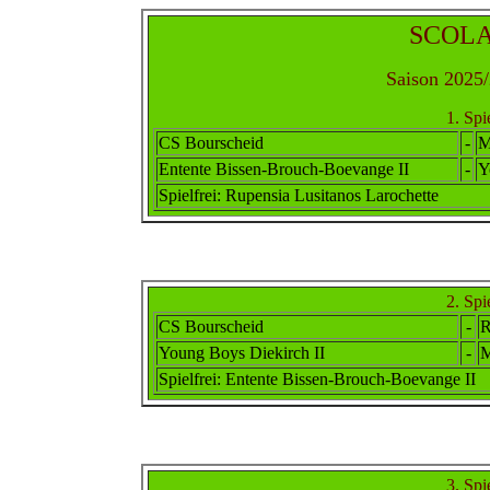
SCOLAI
Saison 2025/
1. Spi
CS Bourscheid
-
M
Entente Bissen-Brouch-Boevange II
-
Y
Spielfrei
: Rupensia Lusitanos Larochette
2. Spi
CS Bourscheid
-
R
Young Boys Diekirch II
-
M
Spielfrei
: Entente Bissen-Brouch-Boevange II
3. Spi