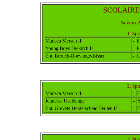
SCOLAIRES -
Saison 2
1. Spi
Marisca Mersch II
-
E
Young Boys Diekirch II
-
E
Ent. Brouch-Boevange-Bissen
-
J
2. Spi
Marisca Mersch II
-
E
Jeunesse Useldange
-
Y
Ent. Grevels-Heider
scheid
-Feulen II
-
E
3. Spi