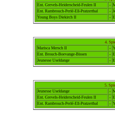
Ent. Grevels-Heider
scheid
-Feulen II
-
M
Ent. Rambr
ouch
-Perlé-Ell-Pratz
erthal
-
J
Young Boys Diekirch II
-
E
4. Spi
Marisca Mersch II
-
Y
Ent. Brouch-Boevange-Bissen
-
E
Jeunesse Useldange
-
E
5. Spi
Jeunesse Useldange
-
M
Ent. Grevels-Heider
scheid
-Feulen II
-
E
Ent. Rambr
ouch
-Perlé-Ell-Pratz
erthal
-
Y