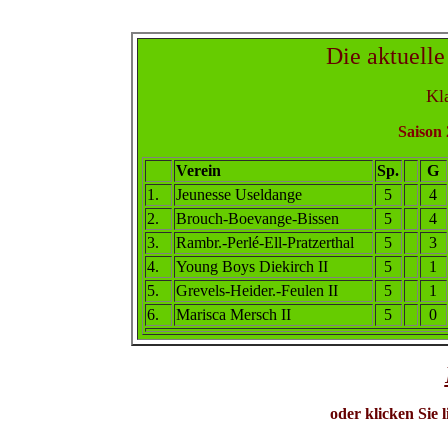
Die aktuelle
Kla
Saison 
Verein
Sp.
G
1.
Jeunesse Useldange
5
4
2
.
Brouch-Boevange-Bissen
5
4
3
.
Rambr.-Perlé-Ell-Pratz
erthal
5
3
4
.
Young Boys Diekirch II
5
1
5.
Grevels-Heider
.
-Feulen II
5
1
6.
Marisca Mersch II
5
0
oder klicken Sie