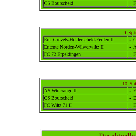
CS Bourscheid
-
F
9. Spi
Ent. Grevels-Heiderscheid-Feulen II
-
C
Ent
ente
Norden-Wilwerwiltz II
-
A
FC 72 Erpeldingen
-
F
10. Sp
AS Wincrange II
-
F
CS Bourscheid
-
E
FC Wiltz 71 II
-
E