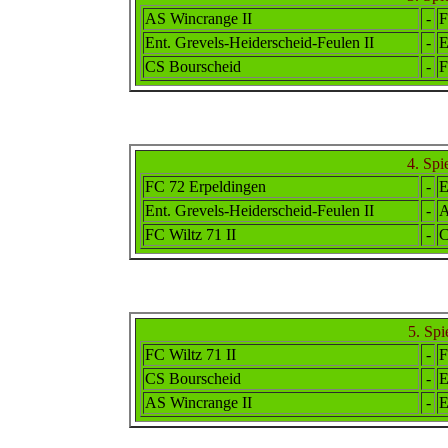
AS Wincrange II
-
F
Ent. Grevels-Heiderscheid-Feulen II
-
E
CS Bourscheid
-
F
4. Spi
FC 72 Erpeldingen
-
E
Ent. Grevels-Heiderscheid-Feulen II
-
A
FC Wiltz 71 II
-
C
5. Spi
FC Wiltz 71 II
-
F
CS Bourscheid
-
E
AS Wincrange II
-
E