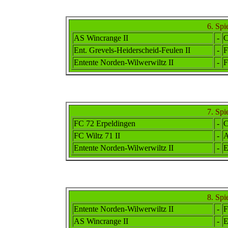
6. Spi
AS Wincrange II
-
C
Ent. Grevels-Heiderscheid-Feulen II
-
F
Ent
ente
Norden-Wilwerwiltz II
-
F
7. Spi
FC 72 Erpeldingen
-
C
FC Wiltz 71 II
-
A
Ent
ente
Norden-Wilwerwiltz II
-
E
8. Spi
Ent
ente
Norden-Wilwerwiltz II
-
F
AS Wincrange II
-
E