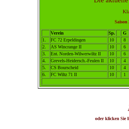
Die aktuelle
Kla
Saison 
Verein
Sp.
G
1
.
FC 72 Erpeldingen
10
8
2
.
AS Wincrange II
10
6
3
.
Ent. Norden-Wilwerwiltz II
10
6
4.
Grevels-Heidersch.-Feulen II
10
4
5.
CS Bourscheid
10
4
6
.
FC Wiltz 71 II
10
1
oder klicken Sie