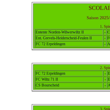
SCOLAI
Saison 2025/
1. Spi
Ent
ente
Norden-Wilwerwiltz II
-
C
Ent. Grevels-Heiderscheid-Feulen II
-
F
FC 72 Erpeldingen
-
A
2. Spi
FC 72 Erpeldingen
-
E
FC Wiltz 71 II
-
E
CS Bourscheid
-
A
3. Spi