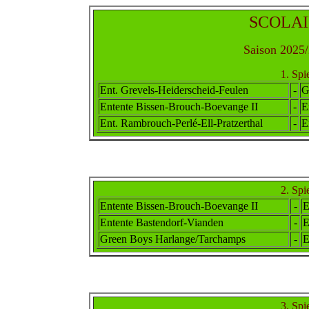
SCOLAI
Saison 2025/
1. Spi
Ent. Grevels-Heiderscheid-Feulen
-
G
Entente Bissen-Brouch-Boevange II
-
E
Ent. Rambr
ouch
-Perlé-Ell-Pratzerthal
-
E
2. Spi
Entente Bissen-Brouch-Boevange II
-
E
Entente Bastendorf-Vianden
-
E
Green Boys Harlange/Tarchamps
-
E
3. Spi