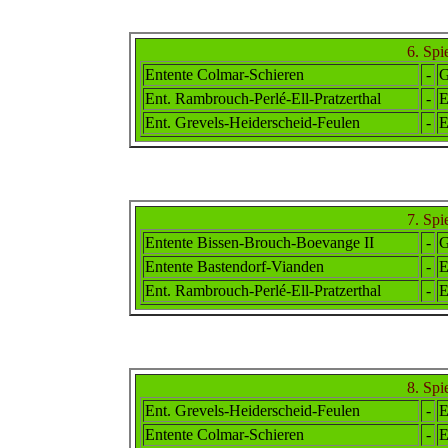
6. Spi
Entente Colmar-Schieren
-
G
Ent. Rambr
ouch
-Perlé-Ell-Pratzerthal
-
E
Ent. Grevels-Heiderscheid-Feulen
-
E
7. Spi
Entente Bissen-Brouch-Boevange II
-
G
Entente Bastendorf-Vianden
-
E
Ent. Rambr
ouch
-Perlé-Ell-Pratzerthal
-
E
8. Spi
Ent. Grevels-Heiderscheid-Feulen
-
E
Entente Colmar-Schieren
-
E