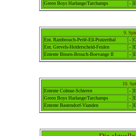
Green Boys Harlange/Tarchamps
-
E
9. Spi
Ent. Rambr
ouch
-Perlé-Ell-Pratzerthal
-
G
Ent. Grevels-Heiderscheid-Feulen
-
E
Entente Bissen-Brouch-Boevange II
-
E
10. Sp
Entente Colmar-Schieren
-
E
Green Boys Harlange/Tarchamps
-
E
Entente Bastendorf-Vianden
-
E