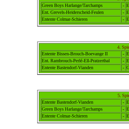
Green Boys Harlange/Tarchamps
-
E
Ent. Grevels-Heiderscheid-Feulen
-
E
Entente Colmar-Schieren
-
E
4. Spi
Entente Bissen-Brouch-Boevange II
-
E
Ent. Rambr
ouch
-Perlé-Ell-Pratzerthal
-
E
Entente Bastendorf-Vianden
-
G
5. Spi
Entente Bastendorf-Vianden
-
E
Green Boys Harlange/Tarchamps
-
E
Entente Colmar-Schieren
-
E