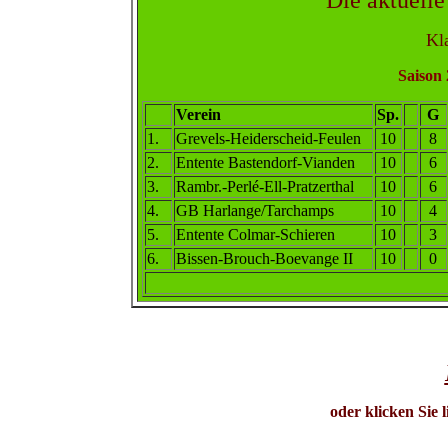
Die aktuelle
Kla
Saison 
Verein
Sp.
G
1
.
Grevels-Heiderscheid-Feulen
10
8
2
.
Entente Bastendorf-Vianden
10
6
3.
Rambr.-Perlé-Ell-Pratzerthal
10
6
4.
GB Harlange/Tarchamps
10
4
5
.
Entente Colmar-Schieren
10
3
6
.
Bissen-Brouch-Boevange II
10
0
oder klicken Sie