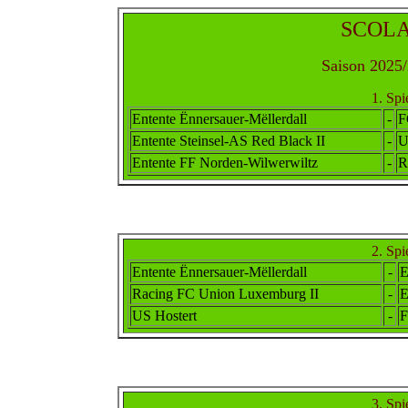
SCOLAI
Saison 2025/
1. Spi
Ent
ente
Ënnersauer-Mëllerdall
-
F
E
ntente
Steinsel-AS Red Black II
-
U
Ent
ente FF
Norden-Wilwerwiltz
-
R
2. Spi
Ent
ente
Ënnersauer-Mëllerdall
-
E
Racing FC
Union Luxemburg II
-
US Hostert
-
F
3. Spi