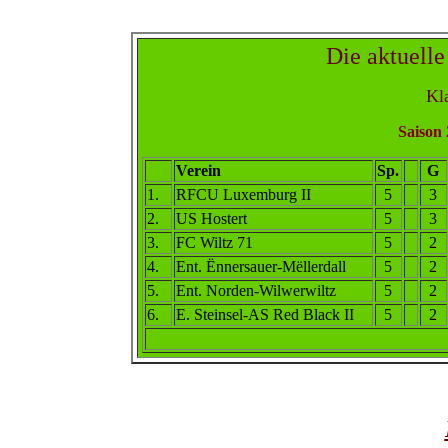
Die aktuelle
Kla
Saison 
Verein
Sp.
G
1
.
RFCU Luxemburg II
5
3
2
.
US Hostert
5
3
3.
FC Wiltz 71
5
2
4
.
Ent. Ënnersauer-Mëllerdall
5
2
5
.
Ent. Norden-Wilwerwiltz
5
2
6
.
E. Steinsel-AS Red Black II
5
2