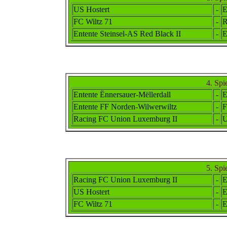
US Hostert
-
E
FC Wiltz 71
-
R
E
ntente
Steinsel-AS Red Black II
-
E
4. Spi
Ent
ente
Ënnersauer-Mëllerdall
-
Ent
ente FF
Norden-Wilwerwiltz
-
F
Racing FC
Union Luxemburg II
-
U
5. Spi
Racing FC
Union Luxemburg II
-
E
US Hostert
-
E
FC Wiltz 71
-