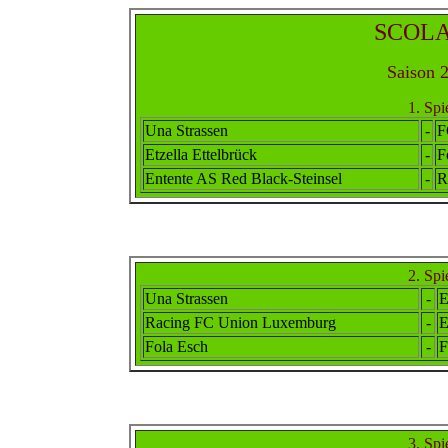
SCOLAI
Saison 2
1. Spi
Una Strassen
-
F
Etzella Ettelbrück
-
F
Ent
ente
AS Red Black-Steinsel
-
R
2. Spi
Una Strassen
-
E
Racing FC Union Luxemburg
-
E
Fola Esch
-
F
3. Spi