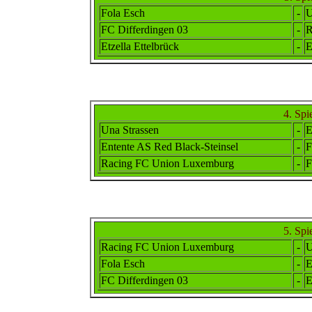
Fola Esch
-
U
FC Differdingen 03
-
R
Etzella Ettelbrück
-
E
4. Spi
Una Strassen
-
E
Ent
ente
AS Red Black-Steinsel
-
F
Racing FC Union Luxemburg
-
F
5. Spi
Racing FC Union Luxemburg
-
U
Fola Esch
-
E
FC Differdingen 03
-
E