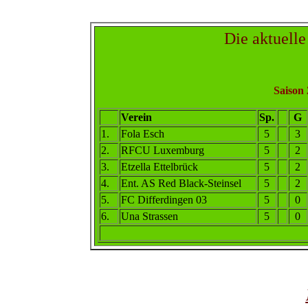
Die aktuelle
Saison 
Verein
Sp.
G
1
.
Fola Esch
5
3
2
.
RFC
U Luxemburg
5
2
3
.
Etzella Ettelbrück
5
2
4
.
Ent. AS Red Black-Steinsel
5
2
5.
FC Differdingen 03
5
0
6
.
Una Strassen
5
0