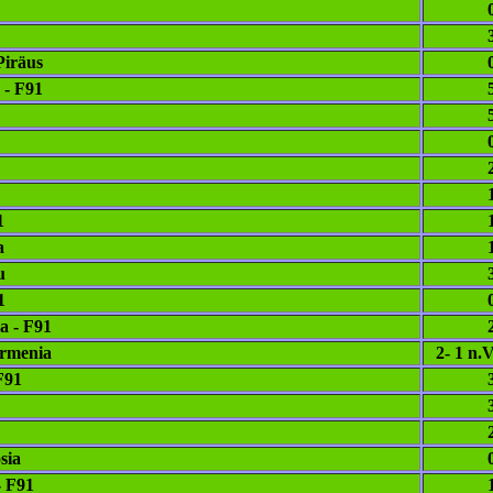
Piräus
 - F91
1
a
u
1
a - F91
Armenia
2- 1 n.V.
F91
sia
 F91