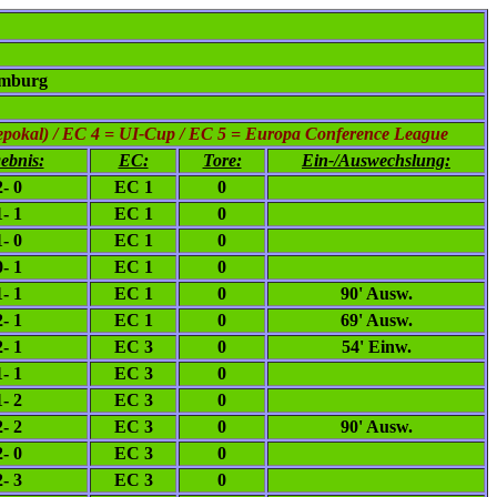
emburg
epokal) / EC 4 = UI-Cup / EC 5 = Europa Conference League
ebnis:
EC:
Tore:
Ein-/Auswechslung:
2- 0
EC 1
0
1- 1
EC 1
0
1- 0
EC 1
0
0- 1
EC 1
0
1- 1
EC 1
0
90' Ausw.
2- 1
EC 1
0
69' Ausw.
2- 1
EC 3
0
54' Einw.
1- 1
EC 3
0
1- 2
EC 3
0
2- 2
EC 3
0
90' Ausw.
2- 0
EC 3
0
2- 3
EC 3
0