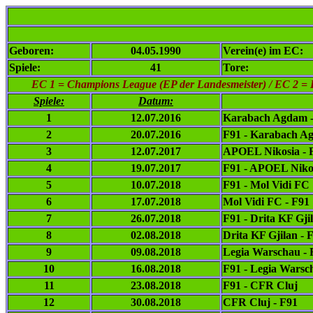
Geboren:
04.05.1990
Verein(e) im EC:
Spiele:
41
Tore:
EC 1
= Champions League (EP der Landesmeister) / EC 2 = 
Spiele:
Datum:
1
12.07.2016
Karabach Agdam -
2
20.07.2016
F91 - Karabach A
3
12.07.2017
APOEL Nikosia - 
4
19.07.2017
F91 - APOEL Niko
5
10.07.2018
F91 - Mol Vidi FC
6
17.07.2018
Mol Vidi FC - F91
7
26.07.2018
F91 - Drita KF Gji
8
02.08.2018
Drita KF Gjilan - 
9
09.08.2018
Legia Warschau - 
10
16.08.2018
F91 - Legia Warsc
11
23.08.2018
F91 - CFR Cluj
12
30.08.2018
CFR Cluj - F91