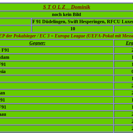
S T O L Z _ Dominik
noch kein Bild
F 91 Düdelingen, Swift Hesperingen, RFCU Lux
10
EP der Pokalsieger / EC 3 = Europa League (UEFA-Pokal mit Mess
Gegner:
Erg
 F91
gdam
F91
sia
lan
F91
F91
hau