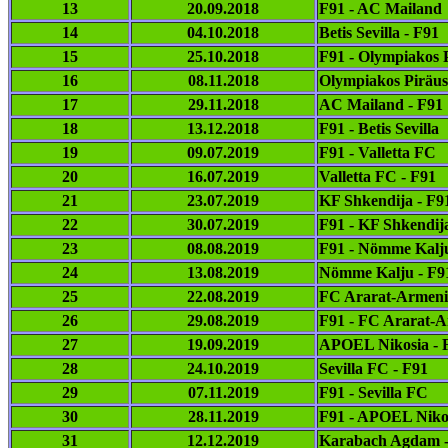
13
20.09.2018
F91 - AC Mailand
14
04.10.2018
Betis Sevilla - F91
15
25.10.2018
F91 - Olympiakos 
16
08.11.2018
Olympiakos Piräus
17
29.11.2018
AC Mailand - F91
18
13.12.2018
F91 - Betis Sevilla
19
09.07.2019
F91 - Valletta FC
20
16.07.2019
Valletta FC - F91
21
23.07.2019
KF Shkendija - F9
22
30.07.2019
F91 - KF Shkendij
23
08.08.2019
F91 - Nömme Kalj
24
13.08.2019
Nömme Kalju - F9
25
22.08.2019
FC Ararat-Armeni
26
29.08.2019
F91 - FC Ararat-
27
19.09.2019
APOEL Nikosia - 
28
24.10.2019
Sevilla FC - F91
29
07.11.2019
F91 - Sevilla FC
30
28.11.2019
F91 - APOEL Niko
31
12.12.2019
Karabach Agdam -