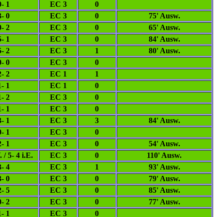
0- 1
EC 3
0
3- 0
EC 3
0
75' Ausw.
0- 2
EC 3
0
65' Ausw.
5- 1
EC 3
0
84' Ausw.
5- 2
EC 3
1
80' Ausw.
0- 0
EC 3
0
2- 2
EC 1
1
1- 1
EC 1
0
1- 2
EC 3
0
1- 1
EC 3
0
3- 1
EC 3
3
84' Ausw.
0- 1
EC 3
0
2- 1
EC 3
0
54' Ausw.
 / 5- 4 i.E.
EC 3
0
110' Ausw.
3- 4
EC 3
1
93' Ausw.
3- 0
EC 3
0
79' Ausw.
2- 5
EC 3
0
85' Ausw.
0- 2
EC 3
0
77' Ausw.
1- 1
EC 3
0