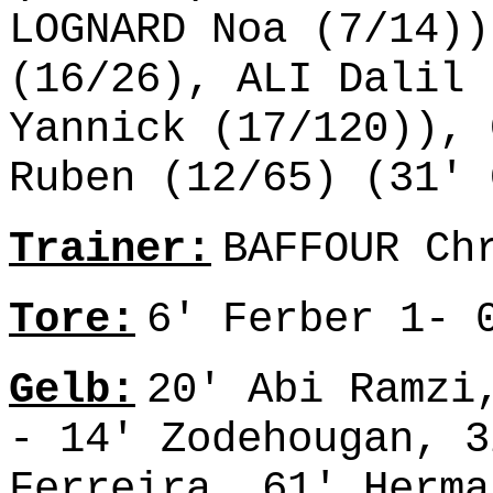
LOGNARD Noa (7/14))
(16/26), ALI Dalil 
Yannick (17/120)), 
Ruben (12/65) (31' 
Trainer:
BAFFOUR Ch
Tore:
6' Ferber 1- 
Gelb:
20' Abi Ramzi
- 14' Zodehougan, 3
Ferreira, 61' Herma