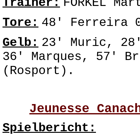
Trainer:
FORKEL Mar
Tore:
48' Ferreira 
Gelb:
23' Muric, 28
36' Marques, 57' Br
(Rosport).
Jeunesse Canac
Spielbericht: