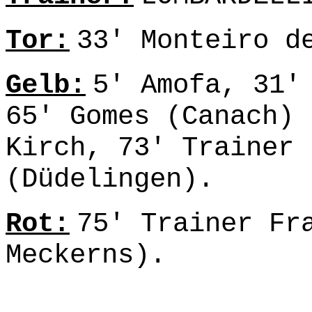
Tor:
33' Monteiro d
Gelb:
5' Amofa, 31'
65' Gomes (Canach) 
Kirch, 73' Trainer 
(Düdelingen).
Rot:
75' Trainer Fr
Meckerns).