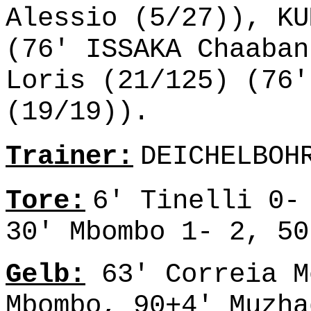
Alessio (5/27)), KU
(76' ISSAKA Chaaban
Loris (21/125) (76'
(19/19)).
Trainer:
DEICHELBOH
Tore:
6' Tinelli 0-
30' Mbombo 1- 2, 50
Gelb:
63' Correia M
Mbombo, 90+4' Muzha