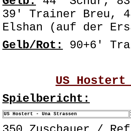
Gelb:
44' Schur, 83
39' Trainer Breu, 4
Elshan (auf der Ers
Gelb/Rot:
90+6' Tra
US Hostert
Spielbericht:
US Hostert - Una Strassen
350 Zuschauer / Ref