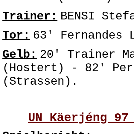
Trainer:
BENSI Stef
Tor:
63' Fernandes 
Gelb:
20' Trainer M
(Hostert) - 82' Per
(Strassen).
UN Käerjéng 97