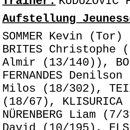
Trainer:
KUDUZOVIC 
Aufstellung Jeuness
SOMMER Kevin (Tor) 
BRITES Christophe (
Almir (13/140)), BO
FERNANDES Denilson 
Milos (18/302), TEI
(18/67), KLISURICA 
NÜRENBERG Liam (7/3
David (10/195), ELS