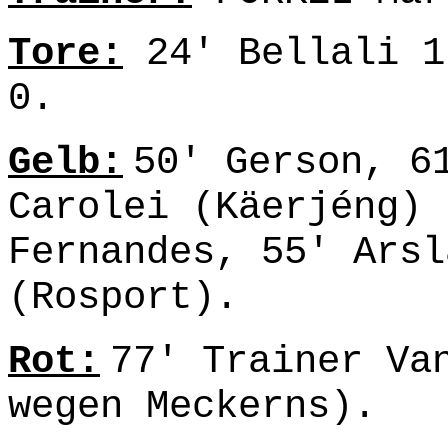
Tore:
24' Bellali 1
0.
Gelb:
50' Gerson, 6
Carolei (Käerjéng) 
Fernandes, 55' Arsl
(Rosport).
Rot:
77' Trainer Va
wegen Meckerns).