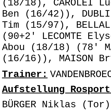
(18/18), CAROLEI Lu
Ben (16/42)), DUBLI
Tim (15/97), BELLAL
(90+2' LECOMTE Elys
Abou (18/18) (78' M
(16/16)), MAISON Br
Trainer:
VANDENBROE
Aufstellung Rosport
BÜRGER Niklas (Tor)