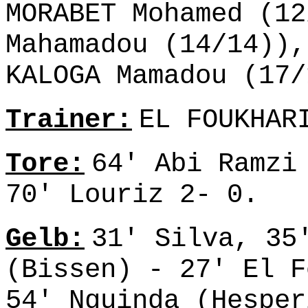
MORABET Mohamed (12
Mahamadou (14/14)),
KALOGA Mamadou (17/
Trainer:
EL FOUKHAR
Tore:
64' Abi Ramzi
70' Louriz 2- 0.
Gelb:
31' Silva, 35
(Bissen) - 27' El F
54' Nguinda (Hesper