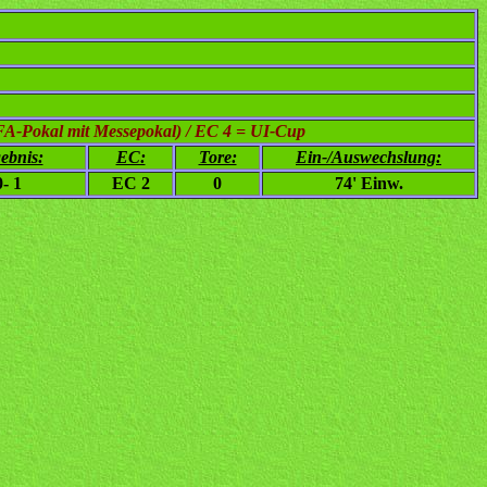
FA-Pokal mit Messepokal) / EC 4 = UI-Cup
ebnis:
EC:
Tore:
Ein-/Auswechslung:
0- 1
EC 2
0
74' Einw.