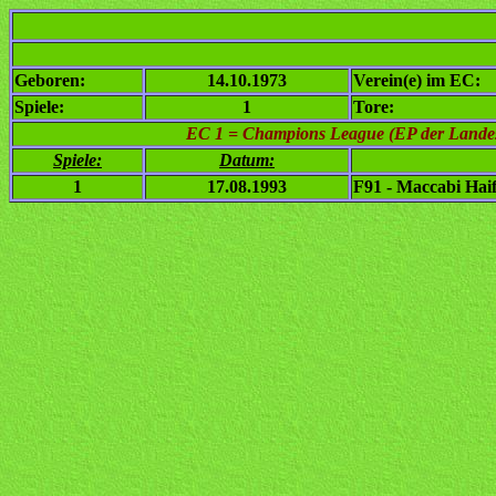
Geboren:
14.10.1973
Verein(e) im EC:
Spiele:
1
Tore:
EC 1
= Champions League (EP der Landesm
Spiele:
Datum:
1
17.08.1993
F91 - Maccabi Hai