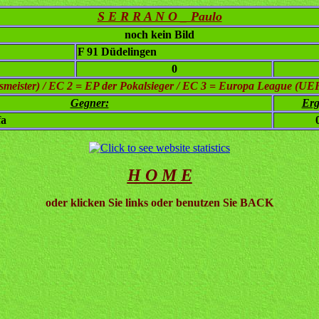
S E R R A N O _ Paulo
noch kein Bild
F 91 Düdelingen
0
eister) / EC 2 = EP der Pokalsieger / EC 3 = Europa League (UE
Gegner:
Erg
fa
H O M E
oder klicken Sie links oder benutzen Sie BACK