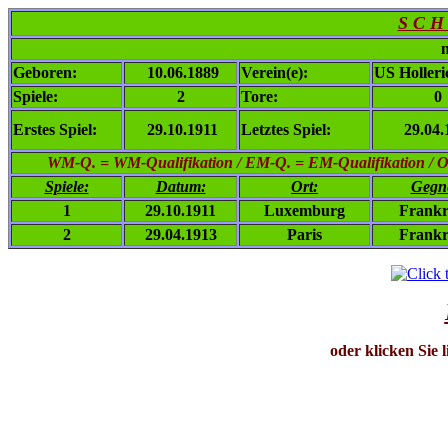
S C H
n
Geboren:
10.06.1889
Verein(e):
US Holler
Spiele:
2
Tore:
0
Erstes Spiel:
29.10.1911
Letztes Spiel:
29.04.
WM-Q. = WM-Qualifikation / EM-Q. = EM-Qualifikation / Ol. 
Spiele:
Datum:
Ort:
Gegn
1
29.10.1911
Luxemburg
Frankr
2
29.04.1913
Paris
Frankr
oder klicken Sie