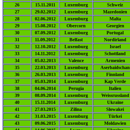
26
15.11.2011
Luxemburg
Schweiz
27
29.02.2012
Luxemburg
Mazedonien
28
02.06.2012
Luxemburg
Malta
29
15.08.2012
Obercorn
Georgien
30
07.09.2012
Luxemburg
Portugal
31
11.09.2012
Belfast
Nordirland
32
12.10.2012
Luxemburg
Israel
33
14.11.2012
Luxemburg
Schottland
34
05.02.2013
Valence
Armenien
35
22.03.2013
Luxemburg
Aserbaidschan
36
26.03.2013
Luxemburg
Finnland
37
05.03.2014
Luxemburg
Kap Verde
38
04.06.2014
Perugia
Italien
39
08.09.2014
Luxemburg
Weissrussland
40
15.11.2014
Luxemburg
Ukraine
41
27.03.2015
Zilina
Slowakei
42
31.03.2015
Luxemburg
Türkei
43
09.06.2015
Luxemburg
Moldawien