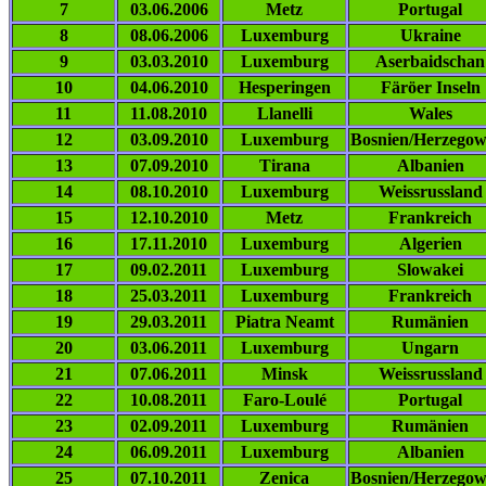
7
03.06.2006
Metz
Portugal
8
08.06.2006
Luxemburg
Ukraine
9
03.03.2010
Luxemburg
Aserbaidschan
10
04.06.2010
Hesperingen
Färöer Inseln
11
11.08.2010
Llanelli
Wales
12
03.09.2010
Luxemburg
Bosnien/Herzegow
13
07.09.2010
Tirana
Albanien
14
08.10.2010
Luxemburg
Weissrussland
15
12.10.2010
Metz
Frankreich
16
17.11.2010
Luxemburg
Algerien
17
09.02.2011
Luxemburg
Slowakei
18
25.03.2011
Luxemburg
Frankreich
19
29.03.2011
Piatra Neamt
Rumänien
20
03.06.2011
Luxemburg
Ungarn
21
07.06.2011
Minsk
Weissrussland
22
10.08.2011
Faro-Loulé
Portugal
23
02.09.2011
Luxemburg
Rumänien
24
06.09.2011
Luxemburg
Albanien
25
07.10.2011
Zenica
Bosnien/Herzegow