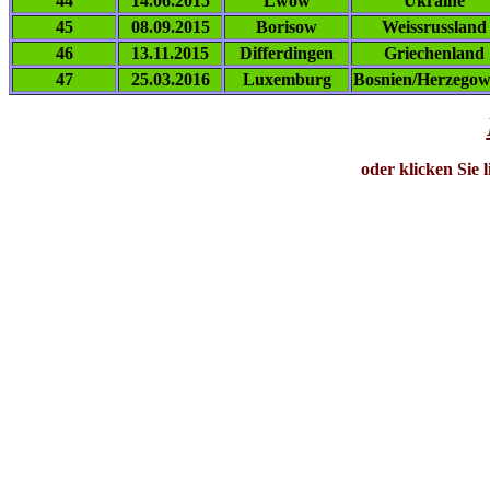
44
14.06.2015
Lwow
Ukraine
45
08.09.2015
Borisow
Weissrussland
46
13.11.2015
Differdingen
Griechenland
47
25.03.2016
Luxemburg
Bosnien/Herzegow
oder klicken Sie