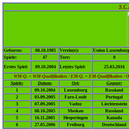
S C
Geboren:
08.10.1985
Verein(e):
Union Luxemburg,
Spiele:
47
Tore:
0
Erstes Spiel:
09.10.2004
Letztes Spiel:
25.03.2016
WM-Q. = WM-Qualifikation / EM-Q. = EM-Qualifikation / Ol. 
Spiele:
Datum:
Ort:
Gegner:
1
09.10.2004
Luxemburg
Russland
2
03.09.2005
Faro-Loulé
Portugal
3
07.09.2005
Vaduz
Liechtenstein
4
08.10.2005
Moskau
Russland
5
16.11.2005
Hesperingen
Kanada
6
27.05.2006
Freiburg
Deutschland