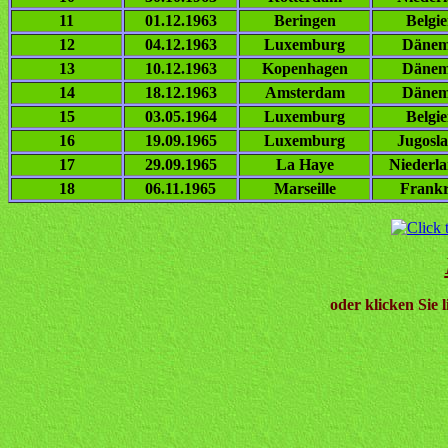
11
01.12.1963
Beringen
Belgi
12
04.12.1963
Luxemburg
Dänem
13
10.12.1963
Kopenhagen
Dänem
14
18.12.1963
Amsterdam
Dänem
15
03.05.1964
Luxemburg
Belgi
16
19.09.1965
Luxemburg
Jugosl
17
29.09.1965
La Haye
Niederl
18
06.11.1965
Marseille
Frankr
oder klicken Sie