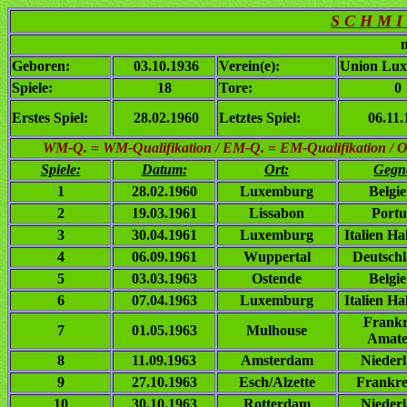
S C H M I 
n
Geboren:
03.10.1936
Verein(e):
Union Lux
Spiele:
18
Tore:
0
Erstes Spiel:
28.02.1960
Letztes Spiel:
06.11.
WM-Q. = WM-Qualifikation / EM-Q. = EM-Qualifikation / Ol. 
Spiele:
Datum:
Ort:
Gegn
1
28.02.1960
Luxemburg
Belgi
2
19.03.1961
Lissabon
Portu
3
30.04.1961
Luxemburg
Italien Ha
4
06.09.1961
Wuppertal
Deutsch
5
03.03.1963
Ostende
Belgi
6
07.04.1963
Luxemburg
Italien Ha
Frankr
7
01.05.1963
Mulhouse
Amate
8
11.09.1963
Amsterdam
Nieder
9
27.10.1963
Esch/Alzette
Frankre
10
30.10.1963
Rotterdam
Nieder