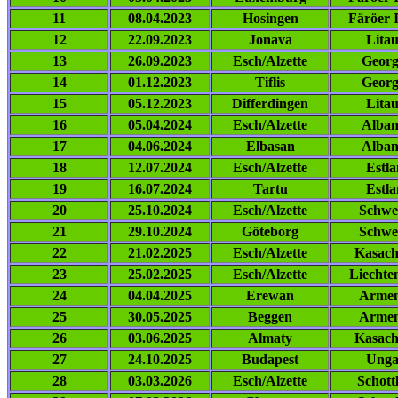
11
08.04.2023
Hosingen
Färöer 
12
22.09.2023
Jonava
Lita
13
26.09.2023
Esch/Alzette
Georg
14
01.12.2023
Tiflis
Georg
15
05.12.2023
Differdingen
Lita
16
05.04.2024
Esch/Alzette
Alban
17
04.06.2024
Elbasan
Alban
18
12.07.2024
Esch/Alzette
Estl
19
16.07.2024
Tartu
Estl
20
25.10.2024
Esch/Alzette
Schwe
21
29.10.2024
Göteborg
Schwe
22
21.02.2025
Esch/Alzette
Kasach
23
25.02.2025
Esch/Alzette
Liechte
24
04.04.2025
Erewan
Armen
25
30.05.2025
Beggen
Armen
26
03.06.2025
Almaty
Kasach
27
24.10.2025
Budapest
Unga
28
03.03.2026
Esch/Alzette
Schott