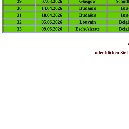
29
07.03.2026
Glasgow
Schott
30
14.04.2026
Budaörs
Isra
31
18.04.2026
Budaörs
Isra
32
05.06.2026
Louvain
Belg
33
09.06.2026
Esch/Alzette
Belg
oder klicken Sie