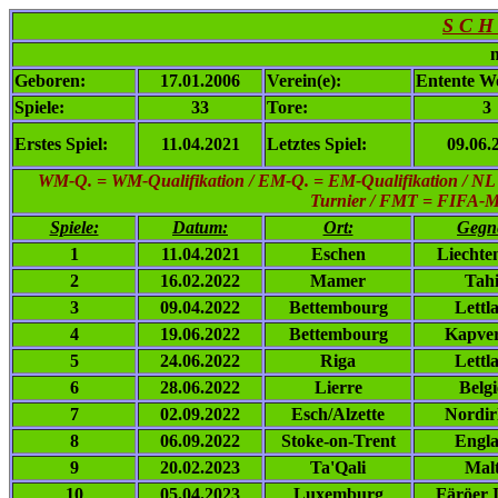
S C H 
n
Geboren:
17.01.2006
Verein(e):
Entente W
Spiele:
33
Tore:
3
Erstes Spiel:
11.04.2021
Letztes Spiel:
09.06.
WM-Q. = WM-Qualifikation / EM-Q. = EM-Qualifikation / NL
Turnier / FMT = FIFA-Min
Spiele:
Datum:
Ort:
Gegn
1
11.04.2021
Eschen
Liechte
2
16.02.2022
Mamer
Tahi
3
09.04.2022
Bettembourg
Lettl
4
19.06.2022
Bettembourg
Kapve
5
24.06.2022
Riga
Lettl
6
28.06.2022
Lierre
Belg
7
02.09.2022
Esch/Alzette
Nordir
8
06.09.2022
Stoke-on-Trent
Engl
9
20.02.2023
Ta'Qali
Mal
10
05.04.2023
Luxemburg
Färöer 