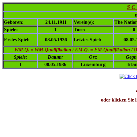
S C
n
Geboren:
24.11.1911
Verein(e):
The Nation
Spiele:
1
Tore:
0
Erstes Spiel:
08.05.1936
Letztes Spiel:
08.05.
WM-Q. = WM-Qualifikation / EM-Q. = EM-Qualifikation / Ol. 
Spiele:
Datum:
Ort:
Gegn
1
08.05.1936
Luxemburg
Irla
oder klicken Sie