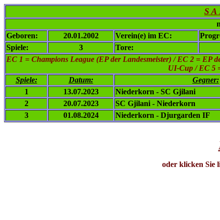
S A 
n
Geboren:
20.01.2002
Verein(e) im EC:
Progr
Spiele:
3
Tore:
EC 1
= Champions League (EP der Landesmeister) / EC 2 = EP de
UI-Cup / EC 5 
Spiele:
Datum:
Gegner:
1
13.07.2023
Niederkorn - SC Gjilani
2
20.07.2023
SC Gjilani - Niederkorn
3
01.08.2024
Niederkorn - Djurgarden IF
oder klicken Sie