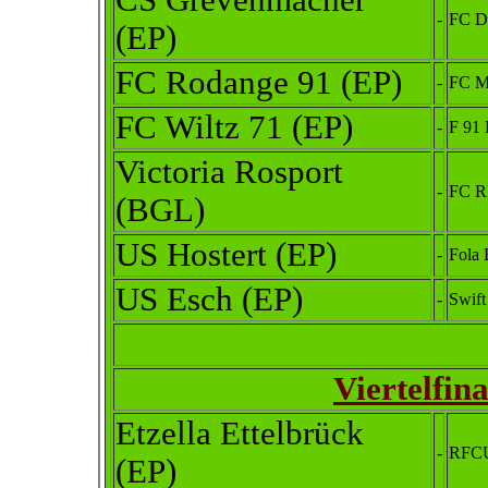
CS Grevenmacher
-
FC Di
(EP)
FC Rodange 91 (EP)
-
FC M
FC Wiltz 71 (EP)
-
F 91
Victoria Rosport
-
FC R
(BGL)
US Hostert (EP)
-
Fola
US Esch (EP)
-
Swift
Viertelfin
Etzella Ettelbrück
-
RFCU
(EP)