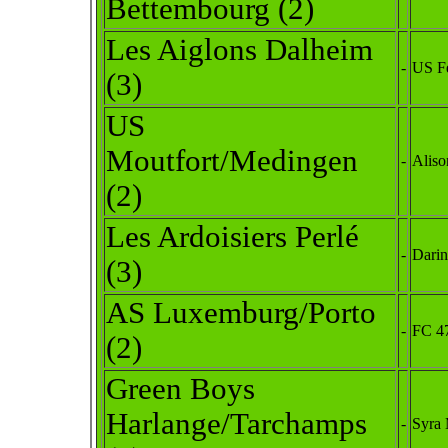
Bettembourg (2)
Les Aiglons Dalheim
-
US Fe
(3)
US
Moutfort/Medingen
-
Aliso
(2)
Les Ardoisiers Perlé
-
Darin
(3)
AS Luxemburg/Porto
-
FC 47
(2)
Green Boys
Harlange/Tarchamps
-
Syra 