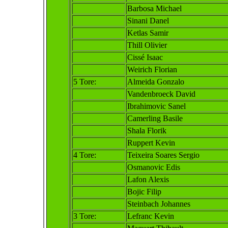
Barbosa Michael
Sinani Danel
Ketlas Samir
Thill Olivier
Cissé Isaac
Weirich Florian
5 Tore
:
Almeida Gonzalo
Vandenbroeck David
Ibrahimovic Sanel
Camerling Basile
Shala Florik
Ruppert Kevin
4 Tore
:
Teixeira Soares Sergio
Osmanovic Edis
Lafon Alexis
Bojic Filip
Steinbach Johannes
3 Tore:
Lefranc Kevin