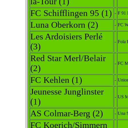
la-Tour
(1)
FC Schifflingen 95
(1)
-
F 91
Luna Oberkorn (2)
-
FC Wi
Les Ardoisiers Perlé
-
Fola
(3)
Red Star Merl/Belair
-
FC M
(2)
FC Kehlen (1)
-
Union
Jeunesse Junglinster
-
US M
(1)
AS Colmar-Berg
(2)
-
Una 
FC Koerich/Simmern