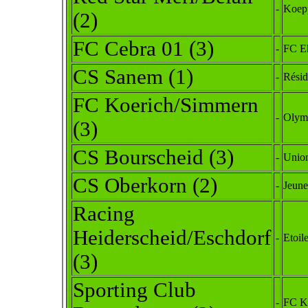
-
Koep
(2)
FC Cebra 01 (3)
-
FC Eh
CS Sanem (1)
-
Résid
FC Koerich/Simmern
-
Olymp
(3)
CS Bourscheid (3)
-
Union
CS Oberkorn (2)
-
Jeune
Racing
Heiderscheid/Eschdorf
-
Etoil
(3)
Sporting Club
-
FC Ke