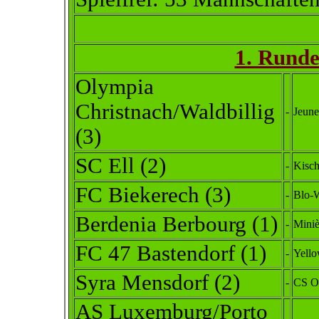
1. Runde
Olympia
Christnach/Waldbillig
-
Jeune
(3)
SC Ell (2)
-
Kisch
FC Biekerech (3)
-
Blo-W
Berdenia Berbourg
(1)
-
Miniè
FC 47 Bastendorf
(1)
-
Yello
Syra Mensdorf (2)
-
CS Ob
AS Luxemburg/Porto