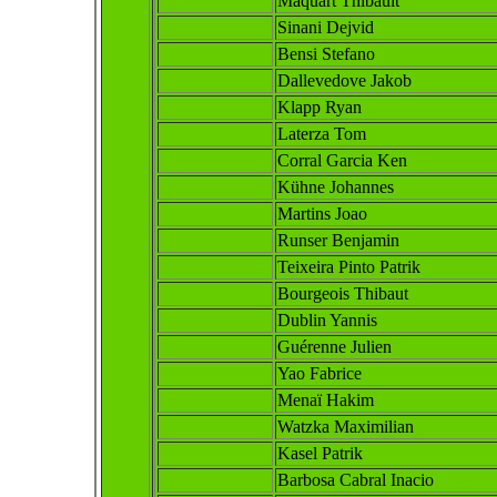
Maquart Thibault
Sinani Dejvid
Bensi Stefano
Dallevedove Jakob
Klapp Ryan
La
terza Tom
Corral Garcia Ken
Kühne Johannes
Martins Joao
Runser Benjamin
Teixeira Pinto Patrik
Bourgeois Thibaut
Dublin Yannis
Guérenne Julien
Yao Fabrice
Menaï Hakim
Watzka Maximilian
Kasel Patrik
Barbosa Cabral Inacio