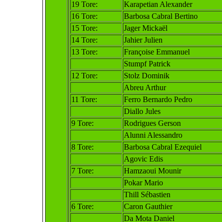
19 Tore:
Karapetian Alexander
16 Tore:
Barbosa Cabral Bertino
15 Tore:
Jager Mickaël
14 Tore:
Jahier Julien
13 Tore:
Françoise Emmanuel
Stumpf Patrick
12 Tore:
Stolz Dominik
Abreu Arthur
11 Tore:
Ferro Bernardo Pedro
Diallo Jules
9 Tore:
Rodrigues Gerson
Alunni Alessandro
8 Tore:
Barbosa Cabral Ezequiel
Agovic Edis
7 Tore:
Hamzaoui Mounir
Pokar Mario
Thill Sébastien
6 Tore:
Caron Gauthier
Da Mota Daniel