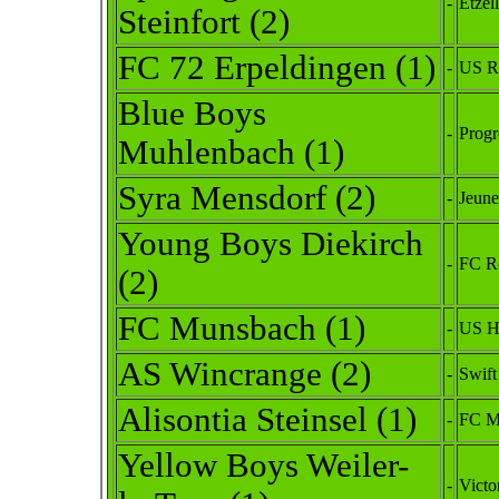
-
Etzel
Steinfort (2)
FC 72 Erpeldingen
(1)
-
US R
Blue Boys
-
Progr
Muhle
nbach
(1)
Syra Mensdorf (2)
-
Jeun
Young Boys Diekirch
-
FC R
(2)
FC Munsbach (1)
-
US Ho
AS Wincrange (2)
-
Swift
Alisontia Steinsel
(1)
-
FC M
Yellow Boys Weiler-
-
Victo