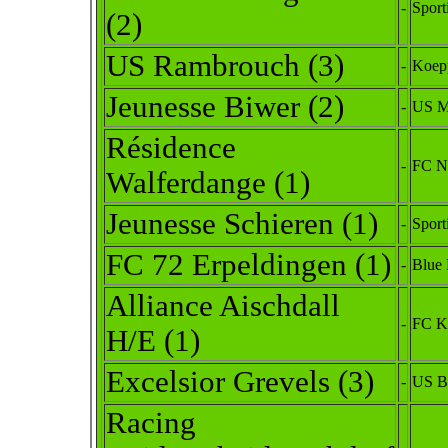
-
Sport
(2)
US Rambrouch (3)
-
Koep
Jeunesse Biwer (2)
-
US Mo
Résidence
-
FC No
Walferdange (1)
Jeunesse Schieren (1)
-
Sport
FC 72 Erpeldingen (1)
-
Blue
Alliance Aischdall
-
FC Ko
H/E (1)
Excelsior Grevels (3)
-
US Bo
Racing