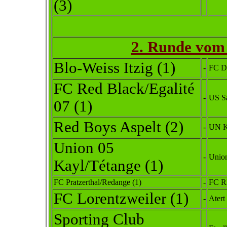
(3)
2. Runde vom 
Blo-Weiss Itzig
(1)
-
FC Di
FC Red Black/Egalité
-
US Sa
07
(1)
Red Boys Aspelt
(2)
-
UN K
Union 05
-
Union
Kayl/Tétange
(1)
FC Pratzerthal/Redange
(1)
-
FC R
FC Lorentzweiler
(1)
-
Atert
Sporting Club