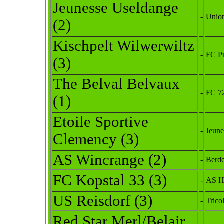
Jeunesse Useldange
-
Unio
(2)
Kischpelt Wilwerwiltz
-
FC Pr
(3)
The Belval Belvaux
-
FC 72
(1)
Etoile Sportive
-
Jeune
Clemency (3)
AS Wincrange (2)
-
Berde
FC Kopstal 33 (3)
-
AS Ho
US Reisdorf (3)
-
Trico
Red Star Merl/Belair