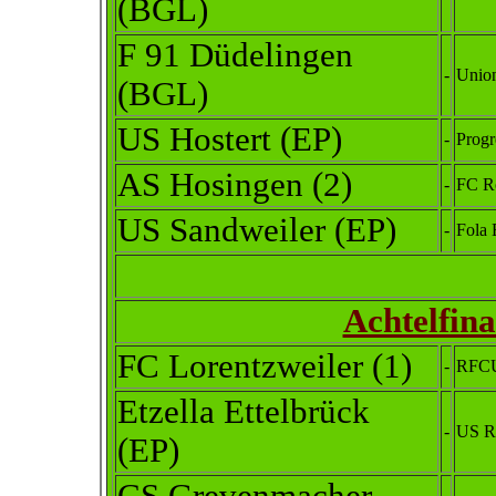
(BGL)
F 91 Düdelingen
-
Union
(BGL)
US Hostert (EP)
-
Progr
AS Hosingen (2)
-
FC R
US Sandweiler (EP)
-
Fola
Achtelfin
FC Lorentzweiler
(1)
-
RFCU
Etzella Ettelbrück
-
US R
(EP)