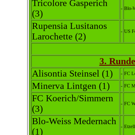
Tricolore Gasperich
-
Blo-
(3)
Rupensia Lusitanos
-
US Fe
Larochette
(2)
3. Runde
Alisontia Steinsel
(1)
-
FC Lo
Minerva Lintgen (1)
-
FC M
FC Koerich/Simmern
-
FC Wi
(3)
Blo-Weiss Medernach
-
Etzel
(1)