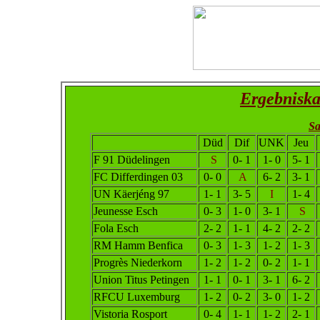
Ergebniska
Sa
Düd
Dif
UNK
Jeu
F 91 Düdelingen
S
0- 1
1- 0
5- 1
FC Differdingen 03
0- 0
A
6- 2
3- 1
UN Käerjéng 97
1- 1
3- 5
I
1- 4
Jeunesse Esch
0- 3
1- 0
3- 1
S
Fola Esch
2- 2
1- 1
4- 2
2- 2
RM Hamm Benfica
0- 3
1- 3
1- 2
1- 3
Progrès Niederkorn
1- 2
1- 2
0- 2
1- 1
Union Titus Petingen
1- 1
0- 1
3- 1
6- 2
RFCU Luxemburg
1- 2
0- 2
3- 0
1- 2
Vistoria Rosport
0- 4
1- 1
1- 2
2- 1