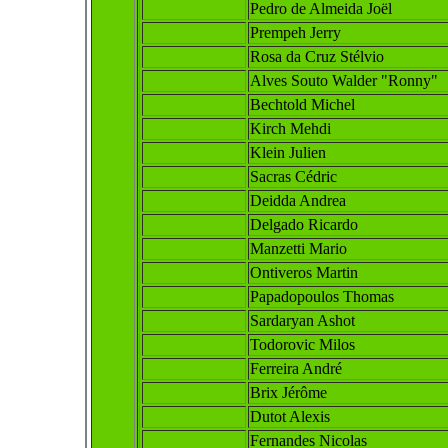
Pedro de Almeida Joël
Prempeh Jerry
Rosa da Cruz Stélvio
Alves Souto Walder "Ronny"
Bechtold Michel
Kirch Mehdi
Klein Julien
Sacras C
édric
Deidda Andrea
Delgado Ricardo
Manzetti Mario
Ontiveros Martin
Papadopoulos Thomas
Sardaryan Ashot
Todorovic Milos
Ferreira André
Brix Jérôme
Dutot Alexis
Fernandes Nicolas