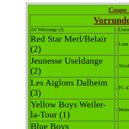
Coupe
Vorrunde
AS Wincrange (2)
-
Union
Red Star Merl/Belair
-
Luna 
(2)
Jeunesse Useldange
-
Trico
(2)
Les Aiglons Dalheim
-
FC 47
(3)
Yellow Boys Weiler-
-
Mari
la-Tour
(1)
Blue Boys