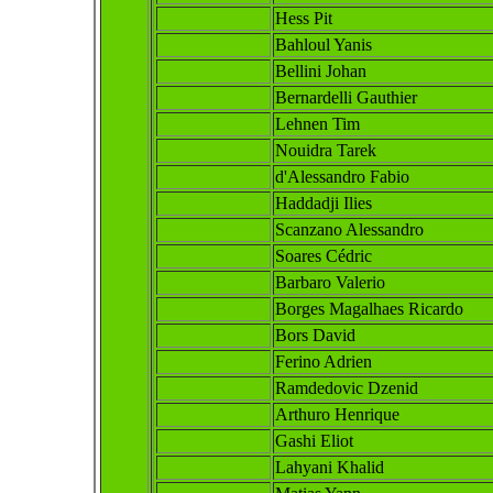
Hess Pit
Bahloul
Yanis
Bellini Johan
Bernardelli Gauthier
Lehnen Tim
Nouidra Tarek
d'Alessandro Fabio
Haddadji Ilies
Scanzano Alessandro
Soares Cédric
Barbaro Valerio
Borges Magal
haes Ricardo
Bors David
Ferino Adrien
Ramdedovic Dzenid
Arthuro Henrique
Gashi Eliot
Lahyani Khalid