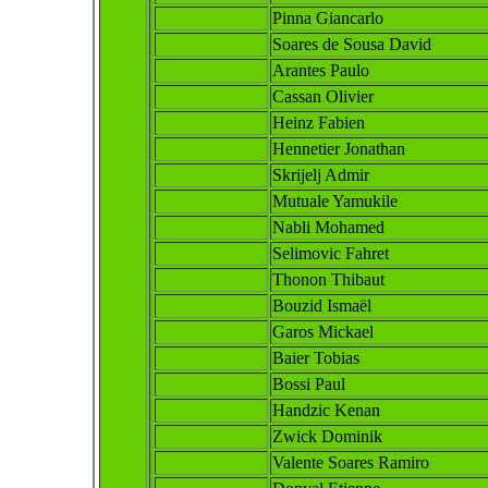
Pinna Giancarlo
Soares de Sousa David
Arantes Paulo
Cassan Olivier
Heinz Fabien
Hennetier Jonathan
Skrijelj Admir
Mutuale Yamukile
Nabli Mohamed
Selimovic Fahret
Thonon Thibaut
Bouzid Ismaël
Garos Mic
kael
Baier To
bias
Bossi Paul
Handzic Kenan
Zwick Dominik
Valente Soares Ramiro