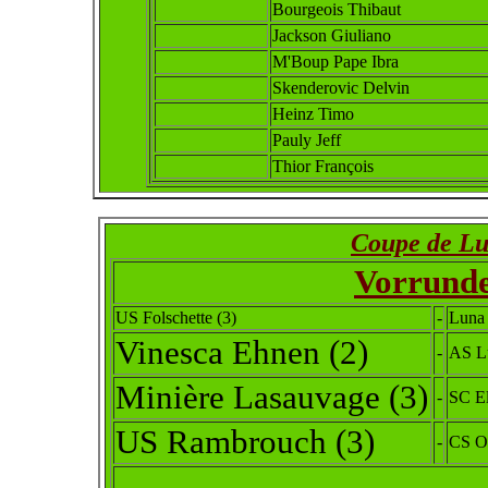
Bourgeois Thibaut
Jackson Giuliano
M'Boup Pape Ibra
Skenderovic Delvin
Heinz Timo
Pauly Jeff
Thior François
Coupe de L
Vorrunde
US Folschette (3)
-
Luna 
Vinesca Ehnen (2)
-
AS L
Minière Lasauvage (3)
-
SC El
US Rambrouch (3)
-
CS Ob