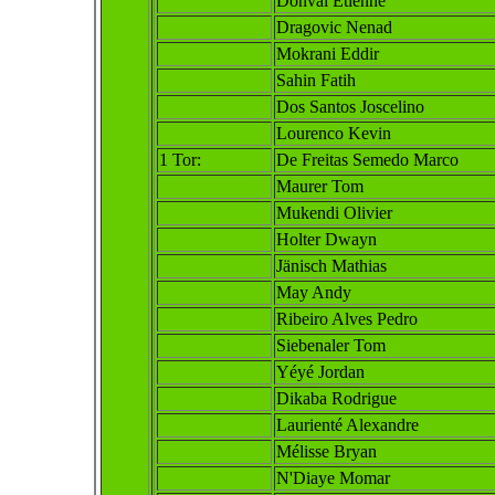
Donval Etienne
Dragovic Nenad
Mokrani Eddir
Sahin Fatih
Dos Santos Joscelino
Lourenco Kevin
1 Tor:
De Freitas Semedo Marco
Maurer Tom
Mukendi Olivier
Holter Dwayn
Jänisch Mathias
May Andy
R
ibeiro Alves Pedro
Siebenaler Tom
Yéyé Jordan
Dikaba Rodrigue
Laurienté Alexandre
Mélisse Bryan
N'Di
aye Momar