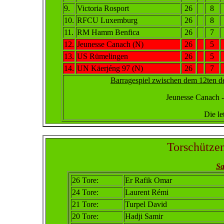
9.
Victoria Rosport
26
8
10.
RFCU Luxemburg
26
8
11.
RM Hamm Benfica
26
7
12.
Jeunesse Canach (N)
26
5
13.
US Rümelingen
26
5
14.
UN Käerjéng 97 (N)
26
7
Barragespiel zwischen dem 12ten 
Jeunesse Canach - 
Die le
Torschütze
Sa
26 Tore:
Er Rafik Omar
24 Tore:
Laurent Rémi
21 Tore:
Turpel David
20 Tore:
Hadji Samir