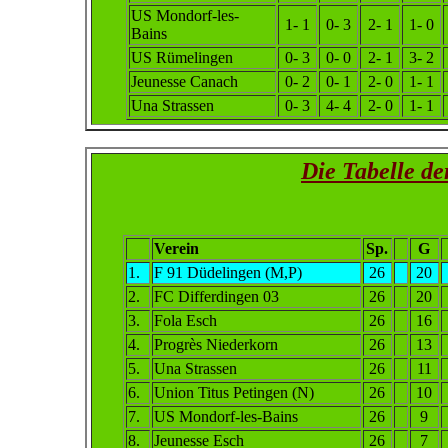
US Mondorf-les-
1- 1
0- 3
2- 1
1- 0
Bains
US Rümelingen
0- 3
0- 0
2- 1
3- 2
Jeunesse Canach
0- 2
0- 1
2- 0
1- 1
Una Strassen
0- 3
4- 4
2- 0
1- 1
Die Tabelle d
Verein
Sp.
G
1.
F 91 Düdelingen (M,P)
26
20
2.
FC Differdingen 03
26
20
3.
Fola Esch
26
16
4.
Progrès Niederkorn
26
13
5.
Una Strassen
26
11
6.
Union Titus Petingen (N)
26
10
7.
US Mondorf-les-Bains
26
9
8.
Jeunesse Esch
26
7