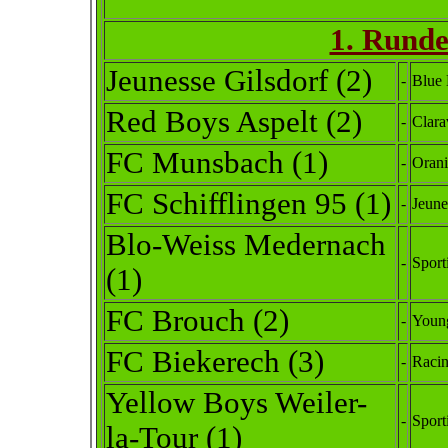
1. Runde
Jeunesse Gilsdorf (2)
-
Blue
Red Boys Aspelt
(2)
-
Clara
FC Munsbach (1)
-
Orani
FC Schifflingen 95
(1)
-
Jeune
Blo-Weiss Medernach
-
Sport
(1)
FC Brouch (2)
-
Youn
FC Biekerech (3)
-
Racin
Yellow Boys Weiler-
-
Sport
la-Tour
(1)