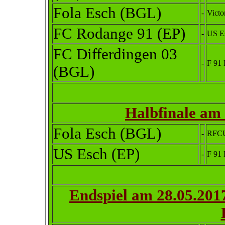
Fola Esch (BGL)
-
Victo
FC Rodange 91 (EP)
-
US E
FC Differdingen 03
-
F 91
(BGL)
Halbfinale am 
Fola Esch (BGL)
-
RFCU
US Esch (EP)
-
F 91
Endspiel am
28.05.201