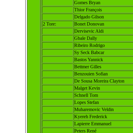
Gomes Bryan
Thior François
Delgado Gilson
2 Tore:
Bonet Donovan
Dervisevic Aldi
Gbale Dally
Ribeiro Rodrigo
Sy Seck Babcar
Bastos Yannick
Bettmer Gilles
Benzouien Sofian
De Sousa Moreira Clayton
Malget Kevin
Schnell Tom
Lopes Stefan
Muharemovic
Veldin
Kyereh Frederick
Lapierre Emmanuel
Peters René