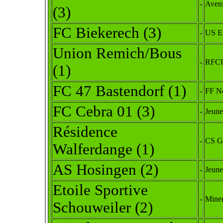
-
Aveni
(3)
FC Biekerech (3)
-
US E
Union Remich/Bous
-
RFCU
(1)
FC 47 Bastendorf
(1)
-
FF N
FC Cebra 01 (3)
-
Jeun
Résidence
-
CS G
Walferdange
(1)
AS Hosingen (2)
-
Jeune
Etoile Sportive
-
Miner
Schouweiler (2)