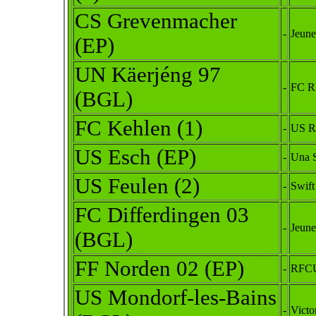
CS Grevenmacher
-
Jeun
(EP)
UN Käerjéng 97
-
FC R
(BGL)
FC Kehlen (1)
-
US R
US Esch (EP)
-
Una 
US Feulen (2)
-
Swift
FC Differdingen 03
-
Jeun
(BGL)
FF Norden 02 (EP)
-
RFCU
US Mondorf-les-Bains
-
Victo