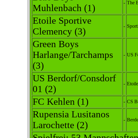
-
The B
Muhle
nbach
(1)
Etoile Sportive
-
Sport
Clemency (3)
Green Boys
Harlange/Tarchamps
-
US Fe
(3)
US Berdorf/Consdorf
-
Etoil
01 (2)
FC Kehlen
(1)
-
CS Bo
Rupensia Lusitanos
-
Berde
Larochette
(2)
Spielfrei: 53 Mannschafte