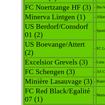
FC Noertzange HF (3)
-
Blo-W
Minerva Lintgen (1)
-
Allia
US Berdorf/Consdorf
-
Sport
01 (2)
US Boevange/Attert
-
FC Lo
(2)
Excelsior Grevels (3)
-
Luna 
FC Schengen (3)
-
AS C
Minière Lasauvage (3)
-
Rupen
FC Red Black/Egalité
-
Mari
07
(1)