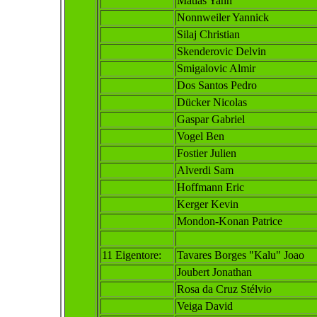
Matias Yann
Nonnweiler Yannick
Silaj Christian
Skenderovic Delvin
Smigalovic Almir
Dos Santos Pedro
Dücker Nicolas
Gaspar Gabriel
Vogel Ben
Fostier Julien
Alverdi Sam
Hoffmann Eric
Kerger Kevin
Mondon-Konan Patrice
11
Eigentore:
Tavares Borges "Kalu"
Joao
Joubert Jonathan
Rosa da Cruz Stélvio
Veiga David