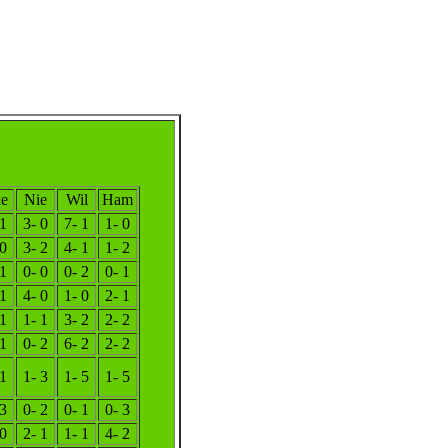
e
Nie
Wil
Ham
 1
3- 0
7- 1
1- 0
 0
3- 2
4- 1
1- 2
 1
0- 0
0- 2
0- 1
 1
4- 0
1- 0
2- 1
 1
1- 1
3- 2
2- 2
 1
0- 2
6- 2
2- 2
 1
1- 3
1- 5
1- 5
 3
0- 2
0- 1
0- 3
 0
2- 1
1- 1
4- 2