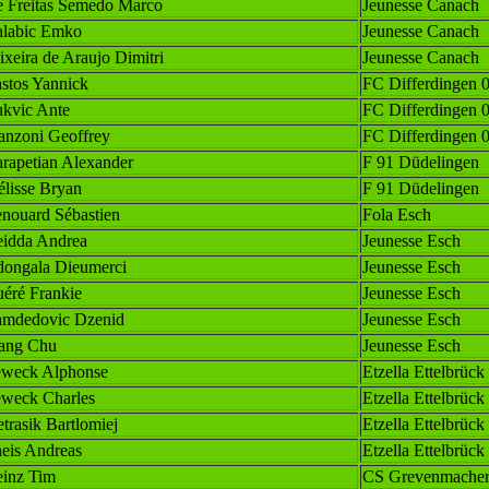
 Freitas Semedo Marco
Jeunesse Canach
labic Emko
Jeunesse Canach
ixeira de Araujo Dimitri
Jeunesse Canach
stos Yannick
FC Differdingen 
kvic Ante
FC Differdingen 
anzoni Geoffrey
FC Differdingen 
rapetian Alexander
F 91 Düdelingen
lisse Bryan
F 91 Düdelingen
nouard Sébastien
Fola Esch
idda Andrea
Jeunesse Esch
ongala Dieumerci
Jeunesse Esch
éré Frankie
Jeunesse Esch
mdedovic Dzenid
Jeunesse Esch
ang Chu
Jeunesse Esch
weck Alphonse
Etzella Ettelbrück
weck Charles
Etzella Ettelbrück
etrasik Bartlomiej
Etzella Ettelbrück
eis Andreas
Etzella Ettelbrück
inz Tim
CS Grevenmache