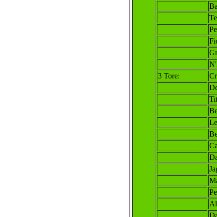
Ba
Te
Pe
Fi
Gr
N'
3 Tore:
Cr
De
Ti
Be
Le
Be
Ca
Da
Ja
Ma
Pe
Al
Da