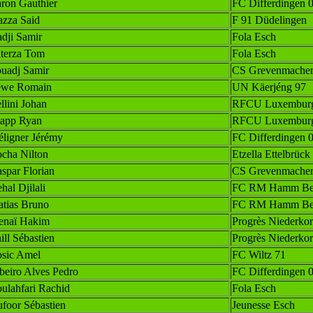
ron Gauthier
FC Differdingen 
azza Said
F 91 Düdelingen
dji Samir
Fola Esch
terza Tom
Fola Esch
uadj Samir
CS Grevenmache
ewe Romain
UN Käerjéng 97
llini Johan
RFCU Luxembur
app Ryan
RFCU Luxembur
ligner Jérémy
FC Differdingen 
cha Nilton
Etzella Ettelbrück
spar Florian
CS Grevenmache
hal Djilali
FC RM Hamm Ben
tias Bruno
FC RM Hamm Ben
naï Hakim
Progrès Niederko
ill Sébastien
Progrès Niederko
sic Amel
FC Wiltz 71
beiro Alves Pedro
FC Differdingen 
ulahfari Rachid
Fola Esch
foor Sébastien
Jeunesse Esch