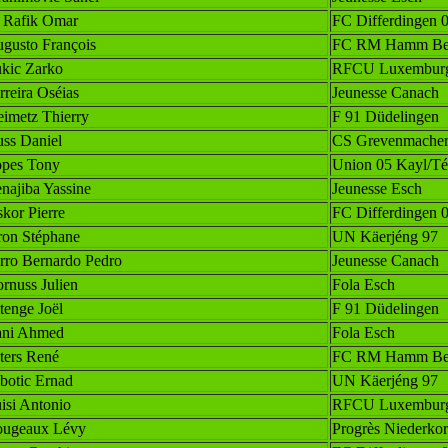
 Rafik Omar
FC Differdingen 
gusto François
FC RM Hamm Ben
kic Zarko
RFCU Luxembur
rreira Oséias
Jeunesse Canach
eimetz Thierry
F 91 Düdelingen
ss Daniel
CS Grevenmache
pes Tony
Union 05 Kayl/Té
najiba Yassine
Jeunesse Esch
skor Pierre
FC Differdingen 
ron Stéphane
UN Käerjéng 97
rro Bernardo Pedro
Jeunesse Canach
rnuss Julien
Fola Esch
tenge Joël
F 91 Düdelingen
ni Ahmed
Fola Esch
ters René
FC RM Hamm Ben
botic Ernad
UN Käerjéng 97
isi Antonio
RFCU Luxembur
ugeaux Lévy
Progrès Niederko