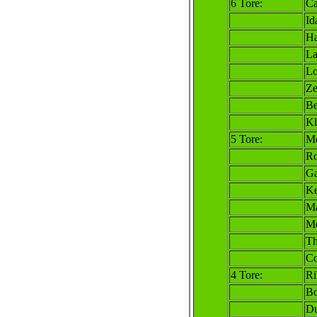
6 Tore:
Ca
Id
Ha
La
Lo
Z
Be
Kl
5 Tore:
Mé
Ro
Ga
Ke
Ma
Me
Th
Co
4 Tore:
Ri
Bo
Du