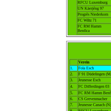
RFCU Luxemburg
UN Käerjéng 97
Progrès Niederkorn
FC Wiltz 71
FC RM Hamm
Benfica
Verein
1.
Fola Esch
2.
F 91 Düdelingen (M
3.
Jeunesse Esch
4.
FC Differdingen 03
5.
FC RM Hamm Benf
6.
CS Grevenmacher
7.
Jeunesse Canach (N
8.
RFCU Luxemburg