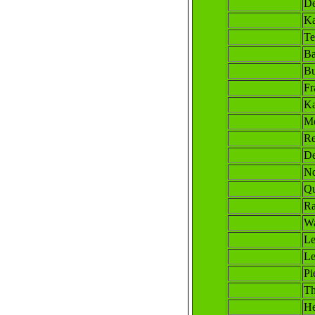
De
Ka
Te
Ba
Bu
Fr
Ka
Mé
Re
De
Nd
Qu
Ra
W
Le
Le
Pi
Th
He