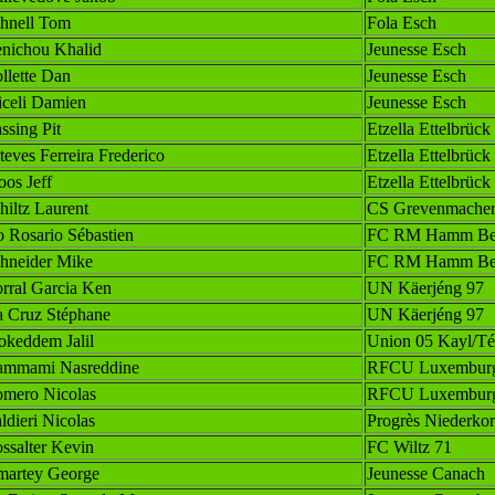
hnell Tom
Fola Esch
nichou Khalid
Jeunesse Esch
llette Dan
Jeunesse Esch
celi Damien
Jeunesse Esch
ssing Pit
Etzella Ettelbrück
teves Ferreira Frederico
Etzella Ettelbrück
os Jeff
Etzella Ettelbrück
hiltz Laurent
CS Grevenmache
 Rosario Sébastien
FC RM Hamm Ben
hneider Mike
FC RM Hamm Ben
rral Garcia Ken
UN Käerjéng 97
 Cruz Stéphane
UN Käerjéng 97
keddem Jalil
Union 05 Kayl/Té
mmami Nasreddine
RFCU Luxembur
mero Nicolas
RFCU Luxembur
ldieri Nicolas
Progrès Niederko
ssalter Kevin
FC Wiltz 71
artey George
Jeunesse Canach