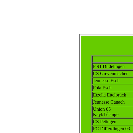
F 91 Düdelingen
CS Grevenmacher
Jeunesse Esch
Fola Esch
Etzella Ettelbrück
Jeunesse Canach
Union 05
Kayl/Tétange
CS Petingen
FC Differdingen 03