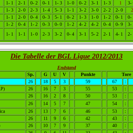
1- 1
2- 1
0- 2
0- 1
1- 3
1- 0
0- 2
3- 1
1- 3
1
3-
1- 3
2- 0
2- 3
1- 4
5- 3
1- 1
3- 2
3- 0
2- 2
2- 0
1- 1
2- 0
0- 4
0- 3
5- 1
0- 2
1- 3
1- 0
1- 2
0- 1
0-
1- 2
0- 4
1- 2
0- 3
0- 0
1- 2
4- 2
4- 2
0- 4
0- 9
3-
1- 1
1- 1
1- 0
2- 3
3- 2
0- 4
3- 1
5- 2
2- 1
4- 1
2-
Die Tabelle der BGL Ligue 2012/2013
Endstand
Sp.
G
U
V
Punkte
Tore
26
18
5
3
59
67
:
,P)
26
16
7
3
55
53
:
26
16
2
8
50
53
:
26
14
5
7
47
54
:
ica
26
13
7
6
46
53
:
26
11
9
6
42
43
:
)
26
10
7
9
37
40
:
26
9
6
11
33
43
: