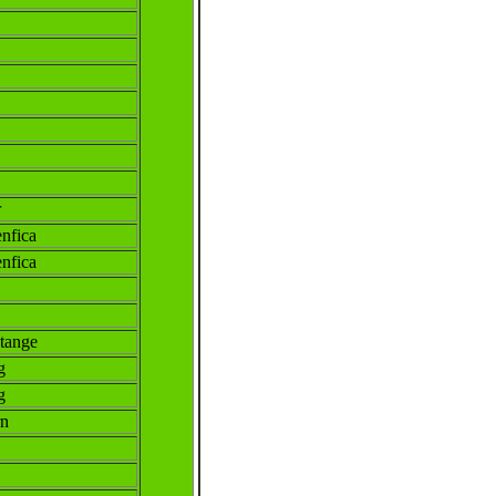
r
fica
fica
tange
g
g
rn