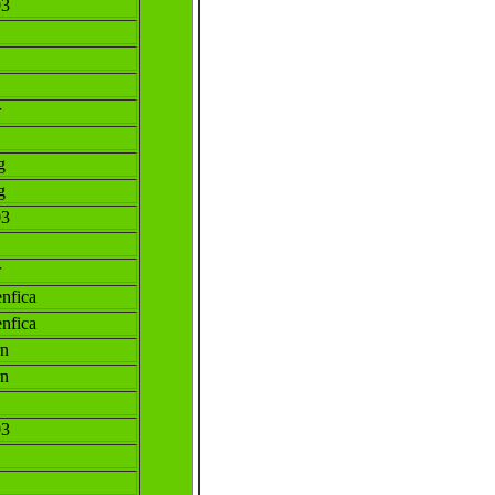
03
r
g
g
03
r
fica
fica
rn
rn
03