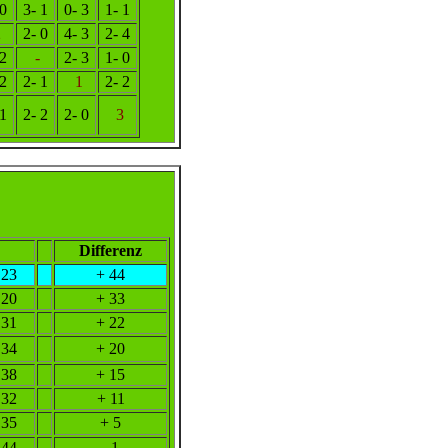
 0
3- 1
0- 3
1- 1
2
2- 0
4- 3
2- 4
 2
-
2- 3
1- 0
 2
2- 1
1
2- 2
 1
2- 2
2- 0
3
Differenz
23
+ 44
20
+ 33
31
+ 22
34
+ 20
38
+ 15
32
+ 11
35
+ 5
44
- 1