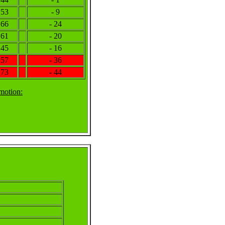
53
- 9
66
- 24
61
- 20
45
- 16
57
- 36
73
- 44
motion: