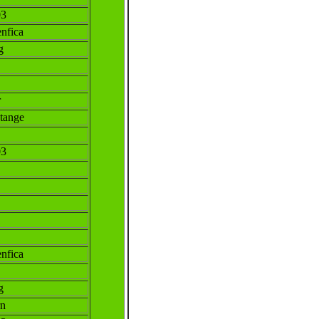
03
fica
g
r
tange
03
fica
g
rn