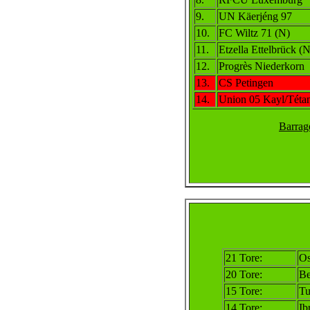
9.
UN Käerjéng 97
10.
FC Wiltz 71 (N)
11.
Etzella Ettelbrück (N
12.
Progrès Niederkorn
13.
CS Petingen
14.
Union 05 Kayl/Téta
Barrag
21 Tore:
Os
20 Tore:
Be
15 Tore:
Tu
14 Tore:
Ib