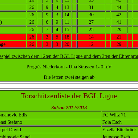
26
9
4
13
31
44
:
26
9
3
14
30
42
:
)
26
6
9
11
27
41
:
26
7
4
15
25
29
:
26
3
5
18
14
21
:
nge
26
3
3
20
12
29
:
espiel zwischen dem 12ten der BGL Ligue und dem 3ten der Ehrenpro
Progrès Niederkorn - Una Strassen 1- 0 n.V
Die letzen zwei steigen ab
Torschützenliste der BGL Ligue
Saison 2012/2013
manovic Edis
FC Wiltz 71
nsi Stefano
Fola Esch
rpel David
Etzella Ettelbrück
rahimovic Sanel
Jeunesse Esch