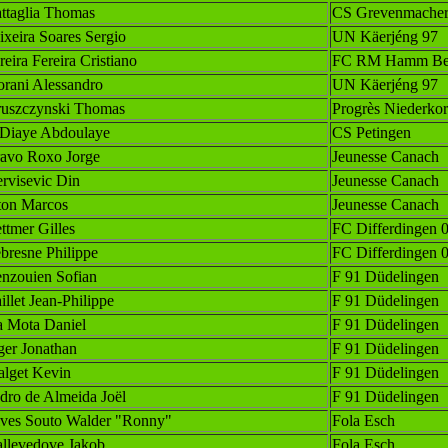
ttaglia Thomas
CS Grevenmache
ixeira Soares Sergio
UN Käerjéng 97
reira Fereira Cristiano
FC RM Hamm Ben
orani Alessandro
UN Käerjéng 97
uszczynski Thomas
Progrès Niederko
Diaye Abdoulaye
CS Petingen
avo Roxo Jorge
Jeunesse Canach
rvisevic Din
Jeunesse Canach
ton Marcos
Jeunesse Canach
ttmer Gilles
FC Differdingen 
bresne Philippe
FC Differdingen 
nzouien Sofian
F 91 Düdelingen
illet Jean-Philippe
F 91 Düdelingen
 Mota Daniel
F 91 Düdelingen
ger Jonathan
F 91 Düdelingen
lget Kevin
F 91 Düdelingen
dro de Almeida Joël
F 91 Düdelingen
ves Souto Walder "Ronny"
Fola Esch
llevedove Jakob
Fola Esch