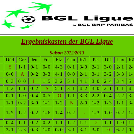
Ergebniskasten der BGL Ligue
Saison 2012/2013
Düd
Gre
Jeu
Fol
Etz
Can
K/T
Pet
Dif
Lux
Kä
S
1- 1
0- 1
0- 0
4- 3
0- 1
3- 0
2- 1
3- 0
2- 1
2-
0- 0
A
0- 2
3- 3
4- 1
0- 0
2- 1
3- 1
3- 2
3- 3
1-
0- 3
0- 0
I
1- 5
3- 2
5- 1
4- 1
3- 0
2- 4
3- 4
5-
1- 2
1- 1
0- 2
S
5- 1
3- 1
4- 2
3- 0
2- 1
1- 1
4-
0- 1
1- 0
0- 4
0- 5
O
1- 1
3- 3
2- 2
0- 4
2- 2
3-
1- 1
0- 2
3- 0
1- 1
1- 2
N
2- 0
1- 2
1- 3
1- 1
3-
1- 5
1- 2
0- 2
1- 6
1- 4
0- 2
-
1- 3
1- 0
0- 2
1-
0- 4
1- 1
0- 2
0- 2
1- 1
1- 2
1- 1
2
1- 1
1- 0
1-
2- 1
2- 3
0- 3
1- 0
0- 0
3- 1
3- 1
3- 0
0
6- 2
0-