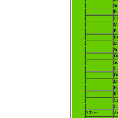
Sc
Be
Co
Mi
Ba
Es
Mo
Sc
Do
Sc
Co
Da
Mo
Ha
Ro
Ca
Co
2 Tore:
Am