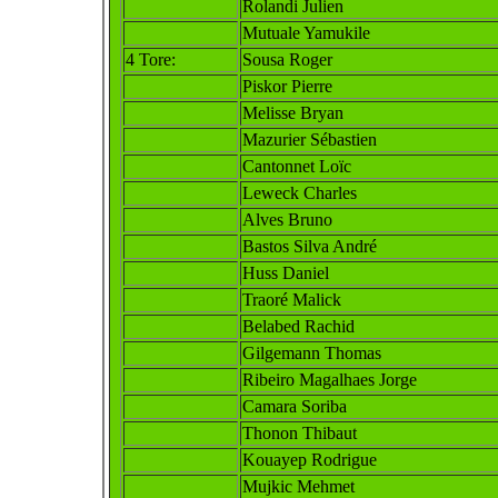
Rolandi Julien
Mutuale Yamukile
4 Tore:
Sousa Roger
Piskor Pierre
Melisse Bryan
Mazurier Sébastien
Cantonnet Loïc
Leweck Charles
Alves Bruno
Bastos Silva André
Huss Daniel
Traoré Malick
Belabed Rachid
Gilgemann Thomas
Ribeiro Magalhaes Jorge
Camara Soriba
Thonon Thibaut
Kouayep Rodrigue
Muj
kic Mehmet