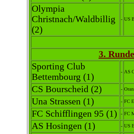
Olympia
Christnach/Waldbillig
-
US B
(2)
3. Runde
Sporting Club
-
AS C
Bettembourg (1)
CS Bourscheid
(2)
-
Oran
Una Strassen (1)
-
FC E
FC Schifflingen 95 (1)
-
FC M
AS Hosingen (1)
-
US E