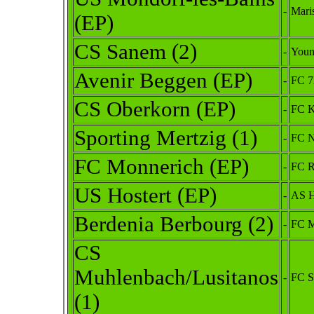
-
Mari
(EP)
CS Sanem (2)
-
Youn
Avenir Beggen (EP)
-
FC 7
CS Oberkorn (EP)
-
FC K
Sporting Mertzig (1)
-
FC N
FC Monnerich (EP)
-
FC R
US Hostert (EP)
-
AS H
Berdenia Berbourg
(2)
-
FC M
CS
Muhlenbach/Lusitanos
-
FC Sc
(1)