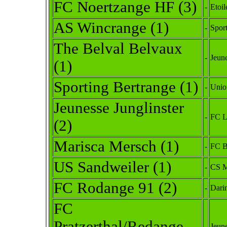
FC Noertzange HF (3)
-
Etoil
AS Wincrange (1)
-
Sport
The Belval Belvaux
-
Jeun
(1)
Sporting Bertrange (1)
-
Union
Jeunesse Junglinster
-
FC L
(2)
Marisca Mersch (1)
-
FC B
US Sandweiler (1)
-
CS M
FC Rodange 91 (2)
-
Dari
FC
Pratzerthal/Redange
-
Jeune