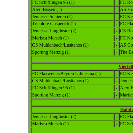
FC Schifflingen 95 (1)
-
FC Rod
Atert Bissen (1)
-
AS Hos
Jeunesse Schieren (1)
-
FC Keh
Tricolore Gasperich (1)
-
FC Fla
Jeunesse Junglinster
(2)
-
CS Bou
Marisca Mersch (1)
-
FC Noe
CS Muhlenbach/Lusitanos (1)
-
AS Col
Sporting Mertzig (1)
-
The Be
Viertel
FC Flaxweiler/Beyren Udinesina (1)
-
FC Keh
CS Muhlenbach/Lusitanos (1)
-
Jeuness
FC Schifflingen 95 (1)
-
Atert B
Sporting Mertzig (1)
-
Marisc
Halbfi
Jeunesse Junglinster
(2)
-
FC Fla
Marisca Mersch (1)
-
FC Sch