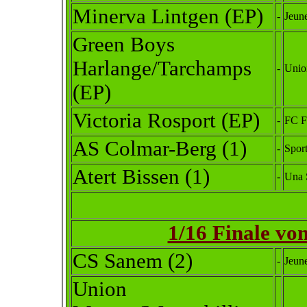
Minerva Lintgen (EP)
-
Jeune
Green Boys
Harlange/Tarchamps
-
Union
(EP)
Victoria Rosport (EP)
-
FC F
AS Colmar-Berg (1)
-
Sport
Atert Bissen (1)
-
Una S
1/16 Finale vo
CS Sanem (2)
-
Jeun
Union