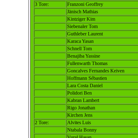
3 Tore:
Franzoni Geoffrey
Jänisch Ma
thias
Kintziger Kim
Siebenaler Tom
Guthleber Laurent
Karaca Yasan
Schnell Tom
Benajiba Yassine
Fullenwarth Thomas
Goncalves Fernandes Keiven
Hoffmann Sébastien
Lara Costa Daniel
Polidori Ben
Kabran Lambert
Rigo Jonathan
Kirchen Jens
2
Tore:
Alvites Luis
Ntabala Bonny
Vural Hasan