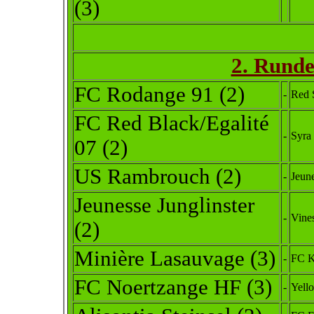
(3)
2. Runde
FC Rodange 91 (2)
-
Red S
FC Red Black/Egalité
-
Syra
07
(2)
US Rambrouch
(2)
-
Jeun
Jeunesse Junglinster
-
Vine
(2)
Minière Lasauvage (3)
-
FC K
FC Noertzange HF (3)
-
Yell