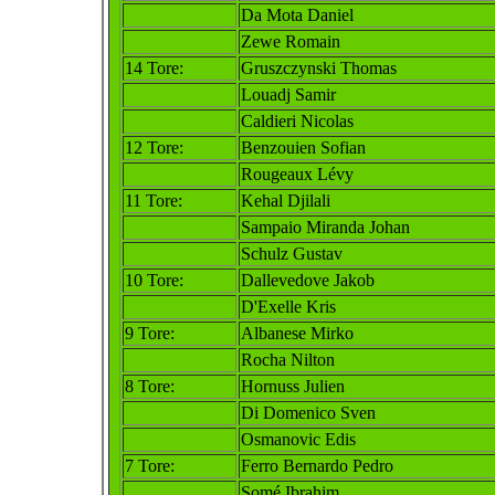
Da Mo
ta Daniel
Zewe Romain
14 Tore:
Gruszczynski Thomas
Louadj Samir
Cal
dieri Nicolas
12
Tore:
Benzouien Sofian
Rougeaux Lévy
11 Tore:
Kehal Djilali
Sampaio Miranda Jo
han
Schulz Gustav
10 Tore:
Dallevedove Jakob
D'Exelle Kris
9 Tore:
Albanese Mirko
Rocha Nilton
8 Tore:
Hornuss Julien
Di Domenico Sven
Osmanovic
Edis
7 Tore:
Ferro
Bernardo Pedro
Somé Ibrahim