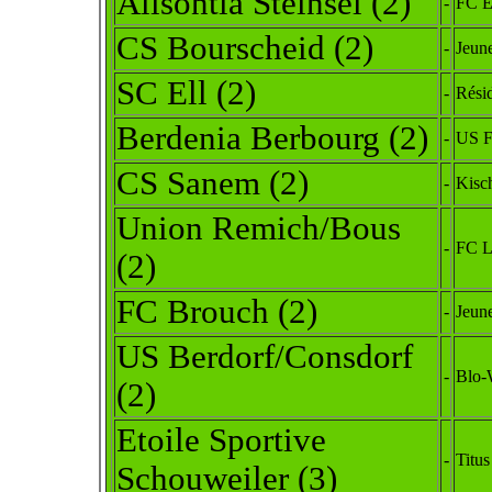
Alisontia Steinsel (2)
-
FC E
CS Bourscheid
(2)
-
Jeun
SC Ell (2)
-
Rési
Berdenia Berbourg
(2)
-
US Fo
CS Sanem (2)
-
Kisch
Union Remich/Bous
-
FC L
(2)
FC Brouch
(2)
-
Jeune
US Berdorf/Consdorf
-
Blo-W
(2)
Etoile Sportive
-
Titus
Schouweiler (3)