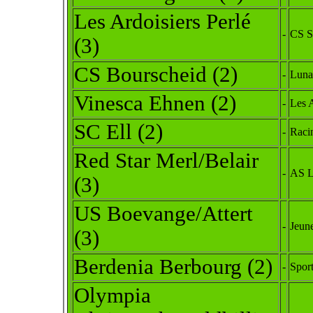
Les Ardoisiers Perlé
-
CS S
(3)
CS Bourscheid
(2)
-
Luna
Vinesca Ehnen (2)
-
Les 
SC Ell
(2)
-
Raci
Red Star Merl/Belair
-
AS L
(3)
US Boevange/Attert
-
Jeune
(3)
Berdenia Berbourg
(2)
-
Sport
Olympia