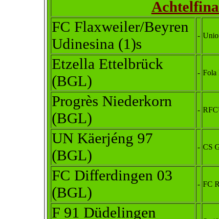
Achtelfin
FC Flaxweiler/Beyren
-
Unio
Udinesina (1)s
Etzella Ettelbrück
-
Fola
(BGL)
Progrès Niederkorn
-
RFC
(BGL)
UN Käerjéng 97
-
CS G
(BGL)
FC Differdingen 03
-
FC R
(BGL)
F 91 Düdelingen