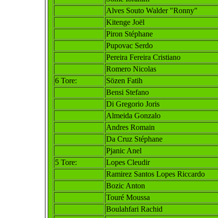
Alves Souto Walder "Ronny"
Kitenge Joël
Piron Stéphane
Pupovac Serdo
Pereira Fereira Cristiano
Romero Nicolas
6 Tore:
Sözen Fatih
Bensi Stefano
Di Gregorio Joris
Almeida Gon
zalo
Andres Romain
Da Cruz Stéphane
Pjani
c Anel
5 Tore:
Lopes Cleudir
Ramirez Santos Lopes Riccardo
Bozic Anton
Touré Moussa
Boulahfari Rachid