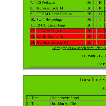
7.
CS Petingen
26
10
8.
Jeunesse Esch (M)
26
10
9.
FC RM Hamm Benfica
26
11
10.
Swift Hesperingen
26
9
11.
RFCU Luxemburg
26
8
12.
FC Wiltz 71 (N)
26
8
13.
Etzella Ettelbrück
26
5
14.
Jeunesse Canach (N)
26
5
Barragespiel zwischen dem 12ten 
FC Wiltz 71 - US
Die le
Torschütze
Sa
18 Tore:
Ibrahimovic Sanel
16 Tore:
Joachim Aurélien