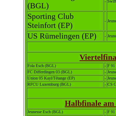
-
Swif
(BGL)
Sporting Club
-
Jeun
Steinfort (EP)
US Rümelingen (EP)
-
Jeun
Viertelfin
Fola Esch (BGL)
-
F 91
FC Differdingen 03 (BGL)
-
Jeun
Union 05 Kayl/Tétange (EP)
-
Jeun
RFCU Luxemburg (BGL)
-
CS G
Halbfinale am 
Jeunesse Esch (BGL)
-
F 91