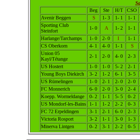
Sa
Beg
Ste
H/T
CSO
Avenir Beggen
S
1- 3
1- 1
1- 1
Sporting Club
1- 0
A
1- 2
1- 1
Steinfort
Harlange/Tarchamps
1- 0
2- 0
I
1- 1
CS Oberkorn
4- 1
4- 0
1- 1
S
Union 05
2- 1
2- 0
4- 0
2- 3
Kayl/Tétange
US Hostert
1- 0
1- 0
5- 2
2- 1
Young Boys Diekirch
3- 2
1- 2
6- 1
3- 5
US Rümelingen
1- 0
2- 1
2- 0
2- 0
FC Monnerich
6- 0
2- 0
3- 0
2- 4
Koepp. Wormeldange
0- 2
1- 1
5- 5
0- 2
US Mondorf-les-Bains
1- 1
1- 2
2- 2
0- 3
FC 72 Erpeldingen
3- 1
2- 1
6- 0
2- 3
Victoria Rosport
3- 2
1- 1
3- 0
1- 3
Minerva Lintgen
0- 2
3- 1
2- 2
0- 5