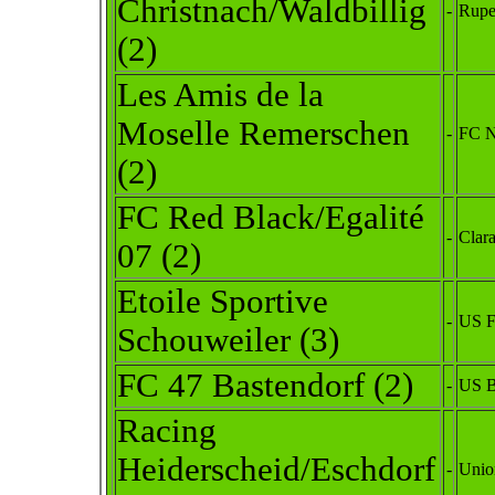
Christnach/Waldbillig
-
Rupen
(2)
Les Amis de la
Moselle Remerschen
-
FC N
(2)
FC Red Black/Egalité
-
C
l
ara
07
(2)
Etoile Sportive
-
US F
Schouweiler (3)
FC 47 Bastendorf (2)
-
US B
Rac
ing
Heiderscheid/Eschdorf
-
Unio