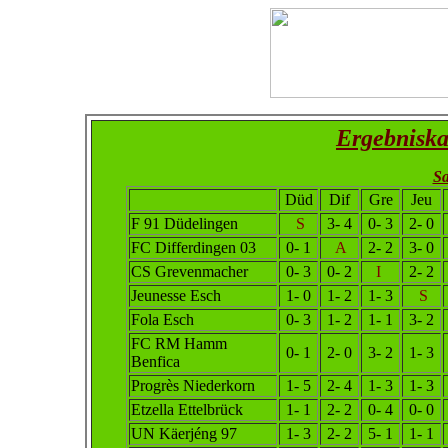
Ergebniska
Sa
Düd
Dif
Gre
Jeu
F 91 Düdelingen
S
3- 4
0- 3
2- 0
FC Differdingen 03
0- 1
A
2- 2
3- 0
CS Grevenmacher
0- 3
0- 2
I
2- 2
Jeunesse Esch
1- 0
1- 2
1- 3
S
Fola Esch
0- 3
1- 2
1- 1
3- 2
FC RM Hamm
0- 1
2- 0
3- 2
1- 3
Benfica
Progrès Niederkorn
1- 5
2- 4
1- 3
1- 3
Etzella Ettelbrück
1- 1
2- 2
0- 4
0- 0
UN Käerjéng 97
1- 3
2- 2
5- 1
1- 1