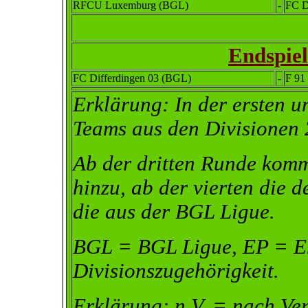
RFCU Luxemburg (BGL)
-
FC D
Endspiel
FC Differdingen 03 (BGL)
-
F 91
Erklärung: In der ersten u
Teams aus den Divisionen 
Ab der dritten Runde komm
hinzu, ab der vierten die 
die aus der BGL Ligue.
BGL = BGL Ligue, EP = Eh
Divisionszugehörigkeit.
Erklärung: n.V. = nach Ve