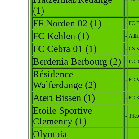
(1)
FF Norden 02 (1)
-
FC F
FC Kehlen (1)
-
Allia
FC Cebra 01 (1)
-
CS S
Berdenia Berbourg
(2)
-
FC R
Résidence
-
FC M
Walferdange
(2)
Atert Bissen (1)
-
FC K
Etoile Sportive
-
Trico
Clemency (1)
Olympia