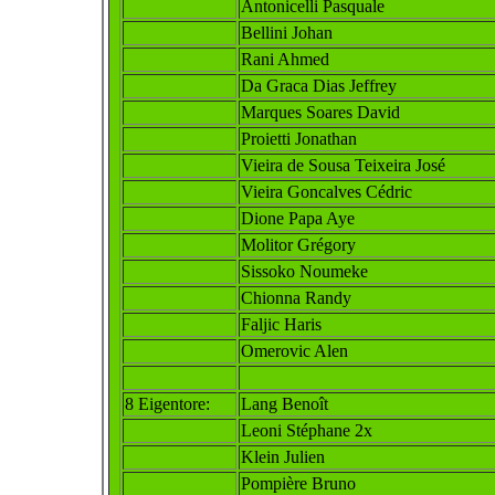
Antonicelli Pasquale
Bellini Johan
Rani Ahmed
Da Graca Dias Jeffrey
Marques Soares David
Proietti Jonathan
Vieira de Sousa Teixeira José
Vieira Goncalves Cédric
Dione Papa Aye
Molitor Grégory
Sissoko Noumeke
Chionna Randy
Faljic Haris
Omerovic Alen
8 E
igentore:
Lang Benoît
Leoni Stéphane 2x
Klein Julien
Pompière Bruno