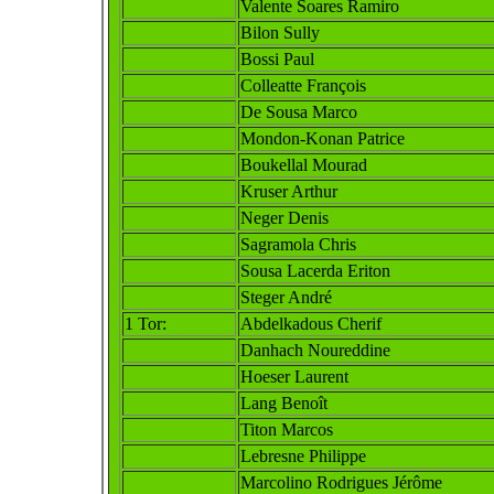
Valente Soares Ramiro
Bilon Sully
Bossi Paul
Colleatte François
De Sousa Marco
Mondon-Konan Patrice
Boukellal Mourad
Kruser Arthur
Neger Denis
Sagramola Chris
Sousa Lacerda Eriton
Steger André
1 Tor:
Abdelkadous Cherif
Danhach Noureddine
Hoeser Laurent
Lang Benoît
Titon Marcos
Lebresne Philippe
Marcolino Rodrigues Jérôme