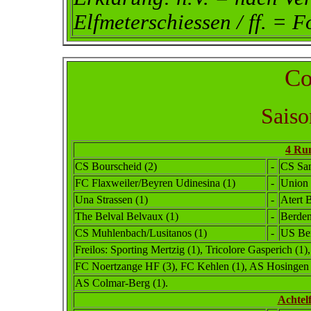
Elfmeterschiessen / ff. = F
Co
Saiso
4 Ru
CS Bourscheid
(2)
-
CS San
FC Flaxweiler/Beyren Udinesina (1)
-
Union 
Una Strassen (1)
-
Atert B
The Belval Belvaux (1)
-
Berden
CS Muhlenbach/Lusitanos (1)
-
US Ber
Freilos: Sporting Mertzig (1), Tricolore Gasperich (1)
FC Noertzange HF (3), FC Kehlen (1), AS Hosingen (1
AS Colmar-Berg (1).
Achtel