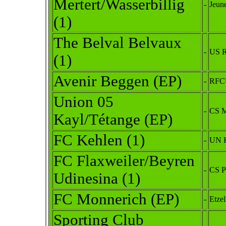
Mertert/Wasserbillig
-
Jeun
(1)
The Belval Belvaux
-
US R
(1)
Avenir Beggen (EP)
-
RFC
Union 05
-
CS M
Kayl/Tétange (EP)
FC Kehlen (1)
-
UN K
FC Flaxweiler/Beyren
-
CS P
Udinesina (1)
FC Monnerich (EP)
-
Etze
Sporting Club