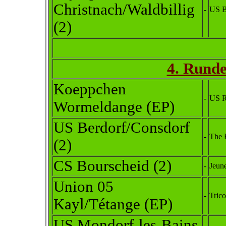
Christnach/Waldbillig
-
US B
(2)
4. Runde
Koeppchen
-
US R
Wormeldange (EP)
US Berdorf/Consdorf
-
The 
(2)
CS Bourscheid
(2)
-
Jeune
Union 05
-
Trico
Kayl/Tétange (EP)
US Mondorf-les-Bains