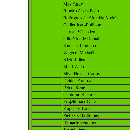
May Andy
Ribeiro Alves Pedro
Rodrigues de Almeida André
Caillet Jean-Philippe
Hareau Sébastien
Ollé-Nicolle Romain
Sanchez Francisco
Wiggers
Michaël
Klein Jul
ien
Milak Alen
Silva Helena Carlos
Deidda Andrea
Peters René
Centrone Ricardo
Engeldinger Gilles
Kopecky Tom
Pietrasik Bartlomiej
Remacle Gauthier
Turpel David