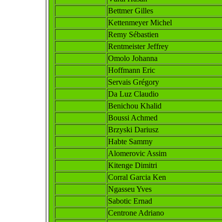
Bettmer Gilles
Kettenmeyer Michel
Remy Sébastien
Rentmeister Jeffrey
Omolo Johanna
Hoffmann Eric
Servais Grégory
Da Luz Claudio
Benichou Khalid
Boussi Achmed
Brzyski Dariusz
Habte Sammy
Alomerovic Assi
m
Kitenge Dimitri
Corral Garcia Ken
Ngasseu Yves
Sabotic Ernad
Centrone Adriano