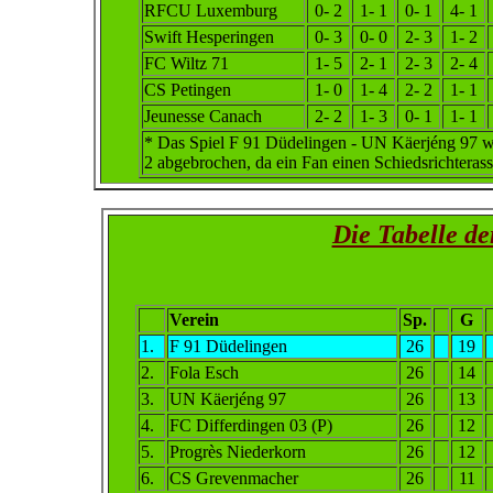
RFCU Luxemburg
0- 2
1- 1
0- 1
4- 1
Swift Hesperingen
0- 3
0- 0
2- 3
1- 2
FC Wiltz 71
1- 5
2- 1
2- 3
2- 4
CS Petingen
1- 0
1- 4
2- 2
1- 1
Jeunesse Canach
2- 2
1- 3
0- 1
1- 1
* Das Spiel F 91 Düdelingen - UN Käerjéng 97 wur
2 abgebrochen, da ein Fan einen Schiedsrichterass
Die Tabelle d
Verein
Sp.
G
1.
F 91 Düdelingen
26
19
2.
Fola Esch
26
14
3.
UN Käerjéng 97
26
13
4.
FC Differdingen 03 (P)
26
12
5.
Progrès Niederkorn
26
12
6.
CS Grevenmacher
26
11