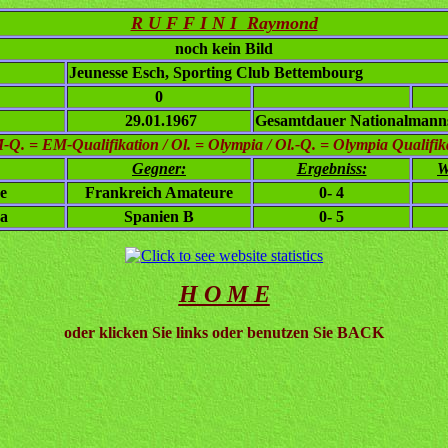
R U F F I N I Raymond
noch kein Bild
Jeunesse Esch, Sporting Club Bettembourg
0
29.01.1967
Gesamtdauer Nationalmanns
. = EM-Qualifikation / Ol. = Olympia / Ol.-Q. = Olympia Qualifikat
Gegner:
Ergebniss:
W
e
Frankreich Amateure
0- 4
a
Spanien B
0- 5
H O M E
oder klicken Sie links oder benutzen Sie BACK