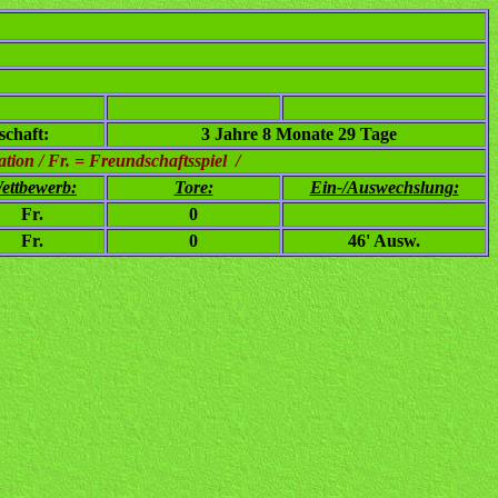
chaft:
3 Jahre 8 Monate 29 Tage
ion / Fr. = Freundschaftsspiel /
ettbewerb:
Tore:
Ein-/Auswechslung:
Fr.
0
Fr.
0
46' Ausw.