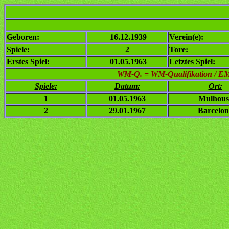
Geboren:
16.12.1939
Verein(e):
Spiele:
2
Tore:
Erstes Spiel:
01.05.1963
Letztes Spiel:
WM-Q. = WM-Qualifikation / EM-Q
Spiele:
Datum:
Ort:
1
01.05.1963
Mulhous
2
29.01.1967
Barcelon