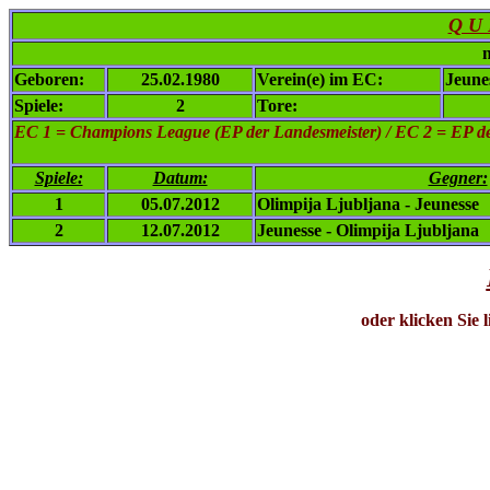
Q U 
n
Geboren:
25.02.1980
Verein(e) im EC:
Jeune
Spiele:
2
Tore:
EC 1
= Champions League (EP der Landesmeister) / EC 2 = EP de
Spiele:
Datum:
Gegner:
1
05.07.2012
Olimpija Ljubljana - Jeunesse
2
12.07.2012
Jeunesse - Olimpija Ljubljana
oder klicken Sie